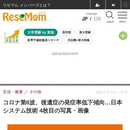
リセマム メンバーズ
Language
JP
/
CN
menu
search
大学受験 by 東進
医学部
東大受験
医専予備校徹底リサーチ
河合塾×東大特集
親子で考える大学選び
高校受験
中学受験
小学校受験
advertisement
共通テスト
夏休み
8月開催学校説明会・相談会
8月開催イベント・WS
全国公立高校 過去問
人気記事
自由研究教材（小学生向け）
自由研究教材（中学生向け）
ランキング
生活・健康
その他
2023.1.10（火） 18:15
コロナ第6波、後遺症の発症率低下傾向…日本
システム技術 4枚目の写真・画像