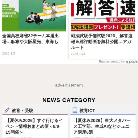
全国高校麻雀32チーム本選出
司法試験予備試験2026、解答速
場…麻布や大阪星光、東海も
報＆総評動画を無料公開…アガ
ルート
2026.8.5
2026.7.21
Recommended by
advertisement
NEWS CATEGORY
教育・受験
教育ICT
【夏休み2026】すぐ行けるイ
【夏休み2026】東大メタバー
ベント情報おまとめ便＜8/9-
ス工学部、生成AIなどジュニ
15開催＞
ア講座6選
2026.8.7 Fri 19:45
2026.7.30 Thu 11:15