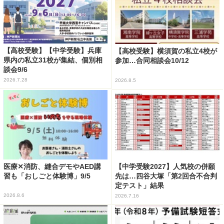
【高校受験】【中学受験】兵庫
【高校受験】横須賀の私立4校が
県内の私立31校が集結、個別相
参加…合同相談会10/12
談会9/6
2026.7.28
2026.8.5
医療✕消防、縫合デモやAED講
【中学受験2027】人気校の併願
習も「おしごと体験博」9/5
先は…四谷大塚「第2回合不合判
定テスト」結果
2026.8.6
2026.7.16