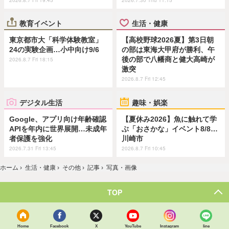
教育イベント
生活・健康
東京都市大「科学体験教室」
【高校野球2026夏】第3日朝
24の実験企画…小中向け9/6
の部は東海大甲府が勝利、午
後の部で八幡商と健大高崎が
2026.8.7 Fri 18:15
激突
2026.8.7 Fri 12:45
デジタル生活
趣味・娯楽
Google、アプリ向け年齢確認
【夏休み2026】魚に触れて学
APIを年内に世界展開…未成年
ぶ「おさかな」イベント8/8…
者保護を強化
川崎市
2026.7.31 Fri 13:45
2026.8.7 Fri 10:45
ホーム
›
生活・健康
›
その他
›
記事
›
写真・画像
TOP
Home
Facebook
X
YouTube
Instagram
line