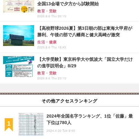
全国13会場で夕方から試験開始
教育・受験
2026.8.6 Thu 20:15
【高校野球2026夏】第3日朝の部は東海大甲府が
勝利、午後の部で八幡商と健大高崎が激突
生活・健康
2026.8.6 Thu 18:45
【大学受験】東京科学大や筑波大「国立大学だけ
の進学説明会」8/29
教育・受験
2026.8.6 Thu 23:15
その他アクセスランキング
2024年全国名字ランキング、1位「佐藤」最
下位は780人
2024.4.30 Tue 9:45