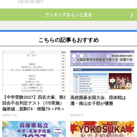
ランキングをもっと見る
こちらの記事もおすすめ
【中学受験2027】四谷大塚、第2
高校囲碁全国大会、団体戦は
回合不合判定テスト（7/5実施）
灘・南山女子部が優勝
偏差値…筑駒74・桜蔭70＜PR＞
2026.7.10
2026.8.5