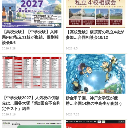
【高校受験】【中学受験】兵庫
【高校受験】横須賀の私立4校が
県内の私立31校が集結、個別相
参加…合同相談会10/12
談会9/6
2026.7.28
2026.8.5
【中学受験2027】人気校の併願
砂金甲子園、神戸女学院が優
先は…四谷大塚「第2回合不合判
勝…全国14校の中高生が腕競う
定テスト」結果
2026.7.16
2026.7.29