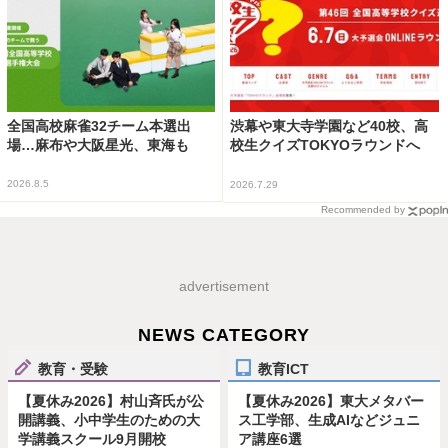
全国高校麻雀32チーム本選出
渋幕や東大寺学園など40校、高
場…麻布や大阪星光、東海も
校生クイズTOKYOラウンドへ
2026.8.5
2026.7.29
Recommended by
advertisement
NEWS CATEGORY
教育・受験
教育ICT
【夏休み2026】村山斉氏が公
【夏休み2026】東大メタバー
開講義、小中学生のための大
ス工学部、生成AIなどジュニ
学講義スクール9月開校
ア講座6選