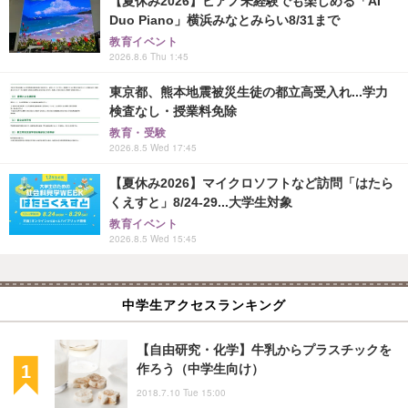
【夏休み2026】ピアノ未経験でも楽しめる「AI
Duo Piano」横浜みなとみらい8/31まで
教育イベント
2026.8.6 Thu 1:45
東京都、熊本地震被災生徒の都立高受入れ...学力
検査なし・授業料免除
教育・受験
2026.8.5 Wed 17:45
【夏休み2026】マイクロソフトなど訪問「はたら
くえすと」8/24-29...大学生対象
教育イベント
2026.8.5 Wed 15:45
中学生アクセスランキング
【自由研究・化学】牛乳からプラスチックを
作ろう（中学生向け）
2018.7.10 Tue 15:00