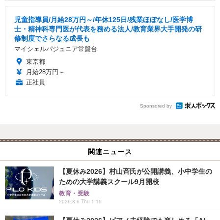
児童指導員/月給28万円～/年休125日/残業ほぼなし/医学博
士・精神科専門医が代表を務める法人/教育業界大手開発の研
修制度でさらなる成長も
マイシェルパジュニア常盤台
東京都
月給28万円～
正社員
Sponsored by
関連ニュース
【夏休み2026】村山斉氏が公開講義、小中学生の
ための大学講義スクール9月開校
教育・受験
2026.8.6 Thu 1:15