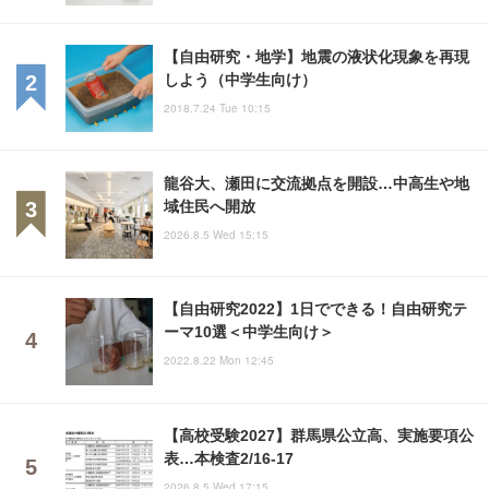
【自由研究・地学】地震の液状化現象を再現
しよう（中学生向け）
2018.7.24 Tue 10:15
龍谷大、瀬田に交流拠点を開設…中高生や地
域住民へ開放
2026.8.5 Wed 15:15
【自由研究2022】1日でできる！自由研究テ
ーマ10選＜中学生向け＞
2022.8.22 Mon 12:45
【高校受験2027】群馬県公立高、実施要項公
表…本検査2/16-17
2026.8.5 Wed 17:15