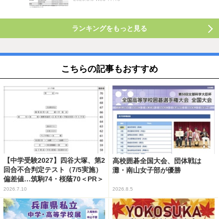
ランキングをもっと見る
こちらの記事もおすすめ
【中学受験2027】四谷大塚、第2
高校囲碁全国大会、団体戦は
回合不合判定テスト（7/5実施）
灘・南山女子部が優勝
偏差値…筑駒74・桜蔭70＜PR＞
2026.7.10
2026.8.5