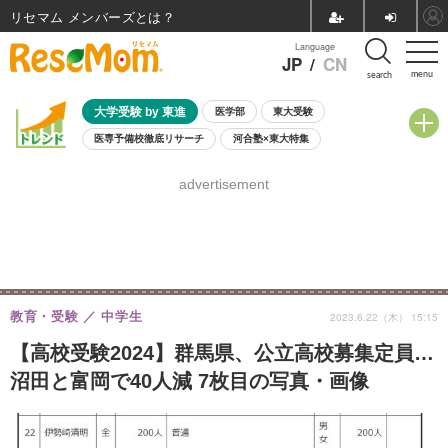
リセマム メンバーズ
Language
JP
/
CN
menu
search
大学受験 by 東進
医学部
東大受験
医専予備校徹底リサーチ
河合塾×東大特集
親子で考える大学選び
高校受験
中学受験
小学校受験
advertisement
共通テスト
夏休み
8月開催学校説明会・相談会
8月開催イベント・WS
全国公立高校 過去問
人気記事
自由研究教材（小学生向け）
自由研究教材（中学生向け）
ランキング
教育・受験
中学生
2023.6.22（木） 15:15
【高校受験2024】群馬県、公立高校募集定員…
沼田と富岡で40人減 7枚目の写真・画像