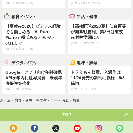
2026.8.6 Thu 19:15
2026.7.30 Thu 11:15
教育イベント
生活・健康
【夏休み2026】ピアノ未経験
【高校野球2026夏】仙台育英
でも楽しめる「AI Duo
が開幕戦勝利、第2日は東筑
Piano」横浜みなとみらい
vs神村学園ほか
8/31まで
2026.8.5 Wed 20:32
2026.8.6 Thu 19:45
デジタル生活
趣味・娯楽
Google、アプリ向け年齢確認
ドラえもん短歌、入選作は
APIを年内に世界展開…未成年
11/20発売の新刊に収録…9/3
者保護を強化
締切
2026.7.31 Fri 13:45
2026.8.6 Thu 15:15
ホーム
›
教育・受験
›
中学生
›
記事
›
写真・画像
TOP