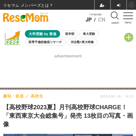
リセマム メンバーズ
Language
JP
/
CN
menu
search
大学受験 by 東進
医学部
東大受験
医専予備校徹底リサーチ
河合塾×東大特集
親子で考える大学選び
高校受験
中学受験
小学校受験
advertisement
共通テスト
夏休み
8月開催学校説明会・相談会
8月開催イベント・WS
全国公立高校 過去問
人気記事
自由研究教材（小学生向け）
自由研究教材（中学生向け）
ランキング
趣味・娯楽
高校生
2023.8.28（月） 18:15
【高校野球2023夏】月刊高校野球CHARGE！
「東西東京大会総集号」発売 13枚目の写真・画
像