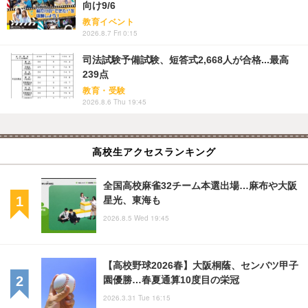
向け9/6
教育イベント
2026.8.7 Fri 0:15
司法試験予備試験、短答式2,668人が合格...最高
239点
教育・受験
2026.8.6 Thu 19:45
高校生アクセスランキング
全国高校麻雀32チーム本選出場…麻布や大阪
星光、東海も
2026.8.5 Wed 19:45
【高校野球2026春】大阪桐蔭、センバツ甲子
園優勝…春夏通算10度目の栄冠
2026.3.31 Tue 16:15