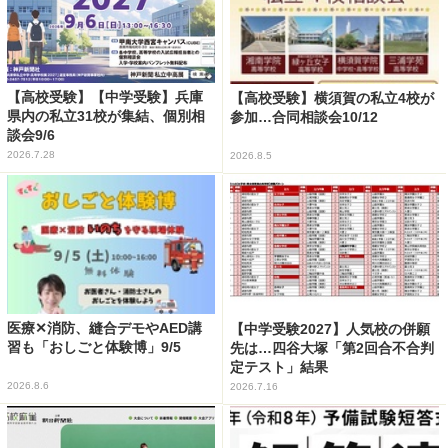
【高校受験】【中学受験】兵庫
【高校受験】横須賀の私立4校が
県内の私立31校が集結、個別相
参加…合同相談会10/12
談会9/6
2026.7.28
2026.8.5
医療✕消防、縫合デモやAED講
【中学受験2027】人気校の併願
習も「おしごと体験博」9/5
先は…四谷大塚「第2回合不合判
定テスト」結果
2026.8.6
2026.7.16