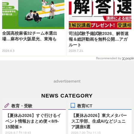
全国高校麻雀32チーム本選出
司法試験予備試験2026、解答速
場…麻布や大阪星光、東海も
報＆総評動画を無料公開…アガ
ルート
2026.8.5
2026.7.21
Recommended by
advertisement
NEWS CATEGORY
教育・受験
教育ICT
【夏休み2026】すぐ行けるイ
【夏休み2026】東大メタバー
ベント情報おまとめ便＜8/9-
ス工学部、生成AIなどジュニ
15開催＞
ア講座6選
2026.8.7 Fri 19:45
2026.7.30 Thu 11:15