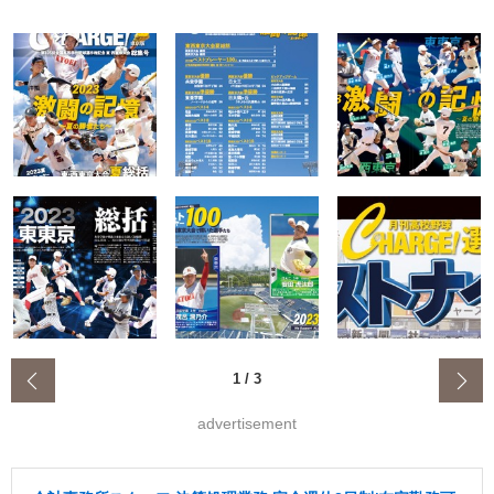
‹
1
/
3
advertisement