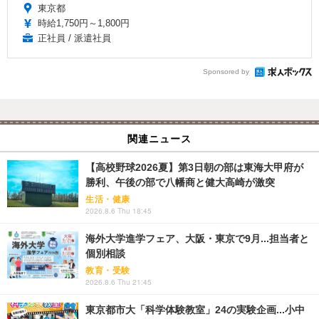
東京都
時給1,750円～1,800円
正社員 / 派遣社員
Sponsored by
関連ニュース
【高校野球2026夏】第3日朝の部は東海大甲府が
勝利、午後の部で八幡商と健大高崎が激突
生活・健康
2026.8.6 Thu 18:45
海外大学進学フェア、大阪・東京で9月...担当者と
個別相談
教育・受験
2026.8.6 Thu 21:45
東京都市大「科学体験教室」24の実験企画...小中