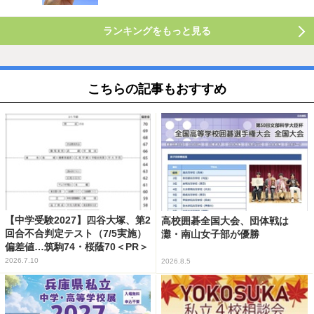
ランキングをもっと見る
こちらの記事もおすすめ
【中学受験2027】四谷大塚、第2
高校囲碁全国大会、団体戦は
回合不合判定テスト（7/5実施）
灘・南山女子部が優勝
偏差値…筑駒74・桜蔭70＜PR＞
2026.7.10
2026.8.5