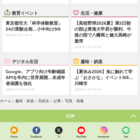
教育イベント
生活・健康
東京都市大「科学体験教室」
【高校野球2026夏】第3日朝
24の実験企画…小中向け9/6
の部は東海大甲府が勝利、午
後の部で八幡商と健大高崎が
2026.8.7 Fri 18:15
激突
2026.8.7 Fri 12:45
デジタル生活
趣味・娯楽
Google、アプリ向け年齢確認
【夏休み2026】魚に触れて学
APIを年内に世界展開…未成年
ぶ「おさかな」イベント8/8…
者保護を強化
川崎市
2026.7.31 Fri 13:45
2026.8.7 Fri 10:45
ホーム
›
趣味・娯楽
›
高校生
›
記事
›
写真・画像
TOP
Home
Facebook
X
YouTube
Instagram
line