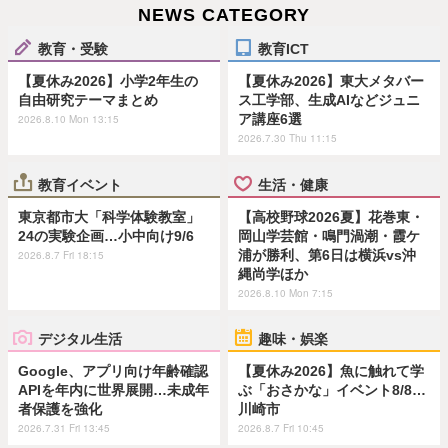
NEWS CATEGORY
教育・受験
教育ICT
【夏休み2026】小学2年生の
【夏休み2026】東大メタバー
自由研究テーマまとめ
ス工学部、生成AIなどジュニ
ア講座6選
2026.8.10 Mon 13:15
2026.7.30 Thu 11:15
教育イベント
生活・健康
東京都市大「科学体験教室」
【高校野球2026夏】花巻東・
24の実験企画…小中向け9/6
岡山学芸館・鳴門渦潮・霞ケ
浦が勝利、第6日は横浜vs沖
2026.8.7 Fri 18:15
縄尚学ほか
2026.8.10 Mon 7:15
デジタル生活
趣味・娯楽
Google、アプリ向け年齢確認
【夏休み2026】魚に触れて学
APIを年内に世界展開…未成年
ぶ「おさかな」イベント8/8…
者保護を強化
川崎市
2026.7.31 Fri 13:45
2026.8.7 Fri 10:45