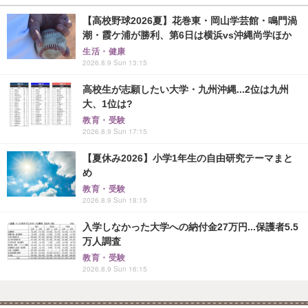
【高校野球2026夏】花巻東・岡山学芸館・鳴門渦
潮・霞ケ浦が勝利、第6日は横浜vs沖縄尚学ほか
生活・健康
2026.8.9 Sun 13:15
高校生が志願したい大学・九州沖縄...2位は九州
大、1位は?
教育・受験
2026.8.9 Sun 17:15
【夏休み2026】小学1年生の自由研究テーマまと
め
教育・受験
2026.8.9 Sun 18:15
入学しなかった大学への納付金27万円...保護者5.5
万人調査
教育・受験
2026.8.9 Sun 16:15