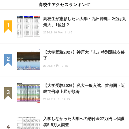
高校生アクセスランキング
高校生が志願したい大学・九州沖縄…2位は九
州大、1位は？
2026.8.10 Mon 11:15
【大学受験2027】神戸大「志」特別選抜を終
了
2026.8.7 Fri 13:15
【大学受験2026】私大一般入試、首都圏・近
畿で倍率上昇が顕著
2026.7.9 Thu 19:15
入学しなかった大学への納付金27万円…保護
者5.5万人調査