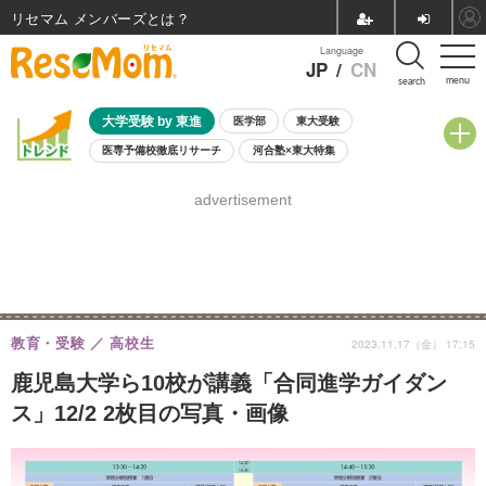
リセマム メンバーズ
Language
JP
/
CN
menu
search
大学受験 by 東進
医学部
東大受験
医専予備校徹底リサーチ
河合塾×東大特集
親子で考える大学選び
高校受験
中学受験
小学校受験
advertisement
共通テスト
夏休み
8月開催学校説明会・相談会
8月開催イベント・WS
全国公立高校 過去問
人気記事
自由研究教材（小学生向け）
自由研究教材（中学生向け）
ランキング
教育・受験
高校生
2023.11.17（金） 17:15
鹿児島大学ら10校が講義「合同進学ガイダン
ス」12/2 2枚目の写真・画像