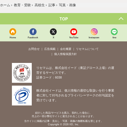
ホーム
›
教育・受験
›
高校生
›
記事
›
写真・画像
TOP
Home
Facebook
X
YouTube
Instagram
line
お問合せ
広告掲載
会社概要
リセマムについて
個人情報保護方針
リセマムは、株式会社イード（東証グロース上場）の運
営するサービスです。
証券コード：6038
株式会社イードは、個人情報の適切な取扱いを行う事業
者に対して付与されるプライバシーマークの付与認定を
受けています。
紹介した商品/サービスを購入、契約した場合に、
売上の一部が弊社サイトに還元されることがあります。
当サイトに掲載の記事・見出し・写真・画像の無断転載を禁じます。
Copyright © 2026 IID, Inc.