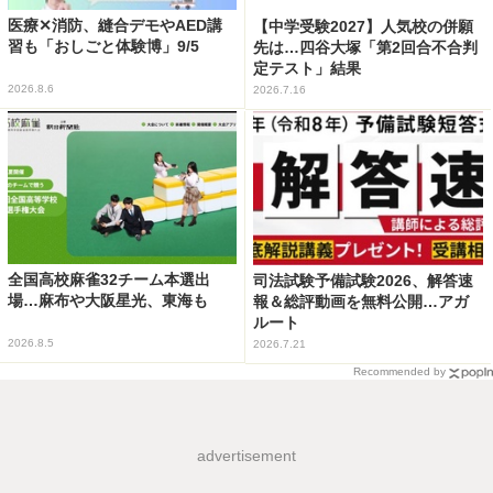
医療✕消防、縫合デモやAED講
【中学受験2027】人気校の併願
習も「おしごと体験博」9/5
先は…四谷大塚「第2回合不合判
定テスト」結果
2026.8.6
2026.7.16
全国高校麻雀32チーム本選出
司法試験予備試験2026、解答速
場…麻布や大阪星光、東海も
報＆総評動画を無料公開…アガ
ルート
2026.8.5
2026.7.21
Recommended by
advertisement