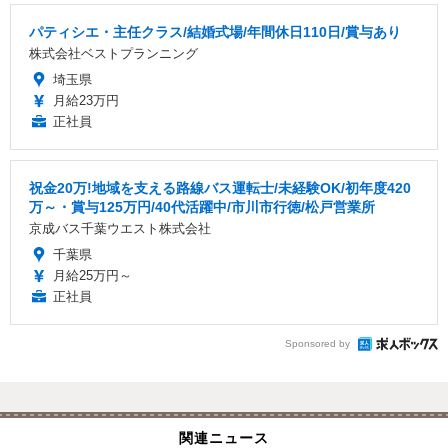
パティシエ・主任クラス/結婚式場/年間休日110日/賞与あり
株式会社ベストプランニング
埼玉県
月給23万円
正社員
祝金20万!地域を支える路線バス運転士/未経験OK/初年度420
万～・賞与125万円/40代活躍中/市川市行徳/松戸営業所
京成バス千葉ウエスト株式会社
千葉県
月給25万円～
正社員
Sponsored by
関連ニュース