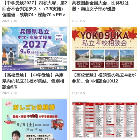
【中学受験2027】四谷大塚、第2
高校囲碁全国大会、団体戦は
回合不合判定テスト（7/5実施）
灘・南山女子部が優勝
偏差値…筑駒74・桜蔭70＜PR＞
2026.7.10
2026.8.5
【高校受験】【中学受験】兵庫
【高校受験】横須賀の私立4校が
県内の私立31校が集結、個別相
参加…合同相談会10/12
談会9/6
2026.7.28
2026.8.5