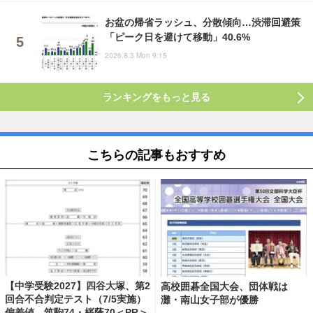
お盆の帰省ラッシュ、分散傾向…渋滞回避策
「ピーク日を避けて移動」40.6%
2026.8.3 Mon 9:15
ランキングをもっと見る
こちらの記事もおすすめ
【中学受験2027】四谷大塚、第2
高校囲碁全国大会、団体戦は
回合不合判定テスト（7/5実施）
灘・南山女子部が優勝
偏差値…筑駒74・桜蔭70＜PR＞