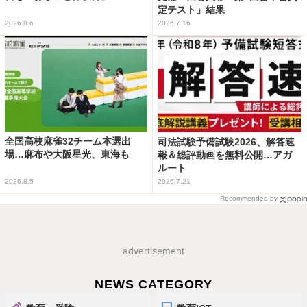
定テスト」結果
2026.8.6
2026.7.16
全国高校麻雀32チーム本選出
司法試験予備試験2026、解答速
場…麻布や大阪星光、東海も
報＆総評動画を無料公開…アガ
ルート
2026.8.5
2026.7.21
Recommended by
advertisement
NEWS CATEGORY