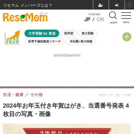
リセマム メンバーズ
Language
JP
/
CN
menu
search
大学受験 by 東進
医学部
東大受験
医専予備校徹底リサーチ
河合塾×東大特集
親子で考える大学選び
高校受験
中学受験
小学校受験
advertisement
共通テスト
夏休み
8月開催学校説明会・相談会
8月開催イベント・WS
全国公立高校 過去問
人気記事
自由研究教材（小学生向け）
自由研究教材（中学生向け）
ランキング
生活・健康
その他
2024.1.17（水） 13:26
2024年お年玉付き年賀はがき、当選番号発表 4
枚目の写真・画像