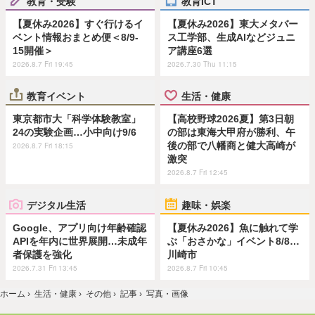
教育・受験
教育ICT
【夏休み2026】すぐ行けるイ
【夏休み2026】東大メタバー
ベント情報おまとめ便＜8/9-
ス工学部、生成AIなどジュニ
15開催＞
ア講座6選
2026.8.7 Fri 19:45
2026.7.30 Thu 11:15
教育イベント
生活・健康
東京都市大「科学体験教室」
【高校野球2026夏】第3日朝
24の実験企画…小中向け9/6
の部は東海大甲府が勝利、午
後の部で八幡商と健大高崎が
2026.8.7 Fri 18:15
激突
2026.8.7 Fri 12:45
デジタル生活
趣味・娯楽
Google、アプリ向け年齢確認
【夏休み2026】魚に触れて学
APIを年内に世界展開…未成年
ぶ「おさかな」イベント8/8…
者保護を強化
川崎市
2026.7.31 Fri 13:45
2026.8.7 Fri 10:45
ホーム
›
生活・健康
›
その他
›
記事
›
写真・画像