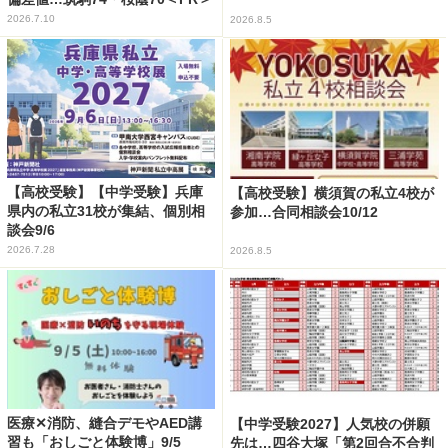
2026.7.10
2026.8.5
【高校受験】【中学受験】兵庫
【高校受験】横須賀の私立4校が
県内の私立31校が集結、個別相
参加…合同相談会10/12
談会9/6
2026.7.28
2026.8.5
医療✕消防、縫合デモやAED講
【中学受験2027】人気校の併願
習も「おしごと体験博」9/5
先は…四谷大塚「第2回合不合判