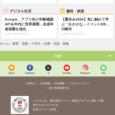
デジタル生活
趣味・娯楽
Google、アプリ向け年齢確認
【夏休み2026】魚に触れて学
APIを年内に世界展開…未成年
ぶ「おさかな」イベント8/8…
者保護を強化
川崎市
2026.7.31 Fri 13:45
2026.8.7 Fri 10:45
ホーム
›
教育・受験
›
小学生
›
記事
›
写真・画像
TOP
Home
Facebook
X
YouTube
Instagram
line
お問合せ
広告掲載
会社概要
リセマムについて
個人情報保護方針
リセマムは、株式会社イード（東証グロース上場）の運
営するサービスです。
証券コード：6038