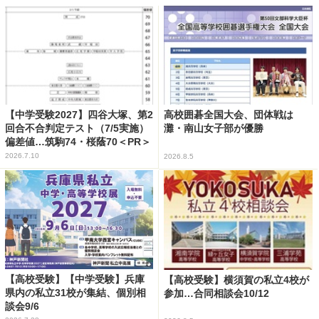
【中学受験2027】四谷大塚、第2
高校囲碁全国大会、団体戦は
回合不合判定テスト（7/5実施）
灘・南山女子部が優勝
偏差値…筑駒74・桜蔭70＜PR＞
2026.7.10
2026.8.5
【高校受験】【中学受験】兵庫
【高校受験】横須賀の私立4校が
県内の私立31校が集結、個別相
参加…合同相談会10/12
談会9/6