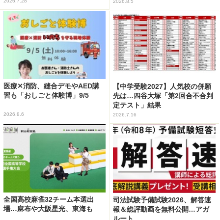
2026.7.28
2026.8.5
医療✕消防、縫合デモやAED講
【中学受験2027】人気校の併願
習も「おしごと体験博」9/5
先は…四谷大塚「第2回合不合判
定テスト」結果
2026.8.6
2026.7.16
全国高校麻雀32チーム本選出
司法試験予備試験2026、解答速
場…麻布や大阪星光、東海も
報＆総評動画を無料公開…アガ
ルート