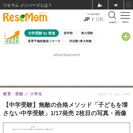
リセマム メンバーズ
Language
JP
/
CN
menu
search
大学受験 by 東進
医学部
東大受験
医専予備校徹底リサーチ
河合塾×東大特集
親子で考える大学選び
高校受験
中学受験
小学校受験
advertisement
共通テスト
夏休み
8月開催学校説明会・相談会
8月開催イベント・WS
全国公立高校 過去問
人気記事
自由研究教材（小学生向け）
自由研究教材（中学生向け）
ランキング
教育・受験
小学生
2024.1.17（水） 15:45
【中学受験】無敵の合格メソッド「子どもを壊
さない中学受験」1/17発売 2枚目の写真・画像