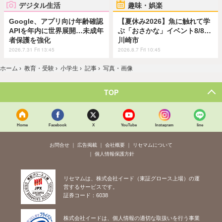
デジタル生活
趣味・娯楽
Google、アプリ向け年齢確認
【夏休み2026】魚に触れて学
APIを年内に世界展開…未成年
ぶ「おさかな」イベント8/8…
者保護を強化
川崎市
2026.7.31 Fri 13:45
2026.8.7 Fri 10:45
ホーム
›
教育・受験
›
小学生
›
記事
›
写真・画像
TOP
Home
Facebook
X
YouTube
Instagram
line
お問合せ
広告掲載
会社概要
リセマムについて
個人情報保護方針
リセマムは、株式会社イード（東証グロース上場）の運
営するサービスです。
証券コード：6038
株式会社イードは、個人情報の適切な取扱いを行う事業