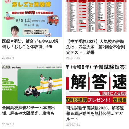
医療✕消防、縫合デモやAED講
【中学受験2027】人気校の併願
習も「おしごと体験博」9/5
先は…四谷大塚「第2回合不合判
定テスト」結果
2026.8.6
2026.7.16
全国高校麻雀32チーム本選出
司法試験予備試験2026、解答速
場…麻布や大阪星光、東海も
報＆総評動画を無料公開…アガ
ルート
2026.8.5
2026.7.21