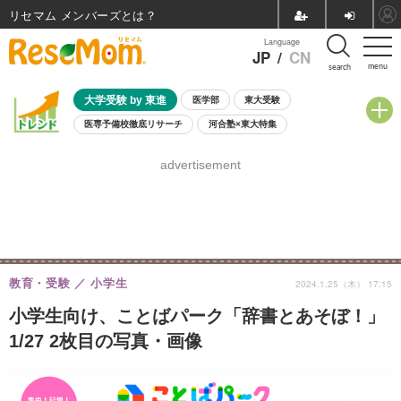
リセマム メンバーズ
Language
JP
/
CN
menu
search
大学受験 by 東進
医学部
東大受験
医専予備校徹底リサーチ
河合塾×東大特集
親子で考える大学選び
高校受験
中学受験
小学校受験
advertisement
共通テスト
夏休み
8月開催学校説明会・相談会
8月開催イベント・WS
全国公立高校 過去問
人気記事
自由研究教材（小学生向け）
自由研究教材（中学生向け）
ランキング
教育・受験
小学生
2024.1.25（木） 17:15
小学生向け、ことばパーク「辞書とあそぼ！」
1/27 2枚目の写真・画像