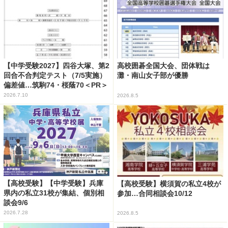
【中学受験2027】四谷大塚、第2
高校囲碁全国大会、団体戦は
回合不合判定テスト（7/5実施）
灘・南山女子部が優勝
偏差値…筑駒74・桜蔭70＜PR＞
2026.7.10
2026.8.5
【高校受験】【中学受験】兵庫
【高校受験】横須賀の私立4校が
県内の私立31校が集結、個別相
参加…合同相談会10/12
談会9/6
2026.7.28
2026.8.5