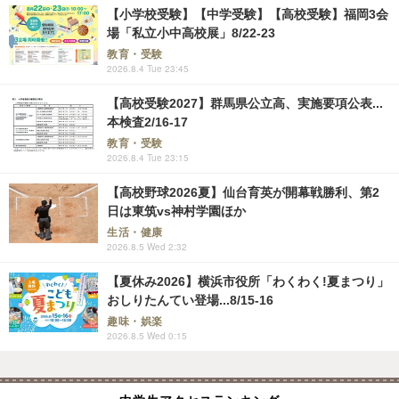
【小学校受験】【中学受験】【高校受験】福岡3会
場「私立小中高校展」8/22-23
教育・受験
2026.8.4 Tue 23:45
【高校受験2027】群馬県公立高、実施要項公表...
本検査2/16-17
教育・受験
2026.8.4 Tue 23:15
【高校野球2026夏】仙台育英が開幕戦勝利、第2
日は東筑vs神村学園ほか
生活・健康
2026.8.5 Wed 2:32
【夏休み2026】横浜市役所「わくわく!夏まつり」
おしりたんてい登場...8/15-16
趣味・娯楽
2026.8.5 Wed 0:15