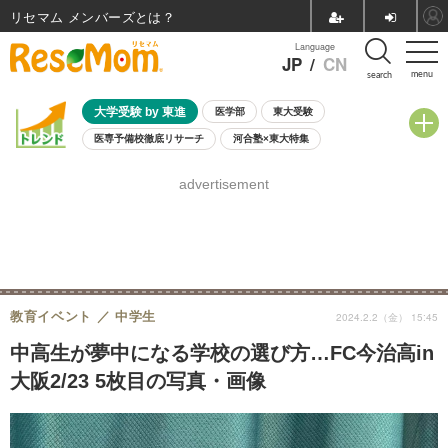
リセマム メンバーズ
Language
JP
/
CN
menu
search
大学受験 by 東進
医学部
東大受験
医専予備校徹底リサーチ
河合塾×東大特集
親子で考える大学選び
高校受験
中学受験
小学校受験
advertisement
共通テスト
夏休み
8月開催学校説明会・相談会
8月開催イベント・WS
全国公立高校 過去問
人気記事
自由研究教材（小学生向け）
自由研究教材（中学生向け）
ランキング
教育イベント
中学生
2024.2.2（金） 15:45
中高生が夢中になる学校の選び方…FC今治高in
大阪2/23 5枚目の写真・画像