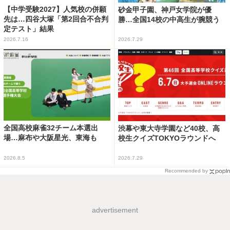
【中学受験2027】人気校の併願
砂金甲子園、神戸女学院が優
先は…四谷大塚「第2回合不合判
勝…全国14校の中高生が腕競う
定テスト」結果
2026.7.16
2026.7.29
全国高校麻雀32チーム本選出
渋幕や東大寺学園など40校、高
場…麻布や大阪星光、東海も
校生クイズTOKYOラウンドへ
2026.8.5
2026.7.29
Recommended by
advertisement