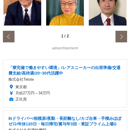
‹
1
/
2
advertisement
「寮完備で働きやすい環境」/レアスニーカーの出荷準備/交通
費支給/高待遇/20~30代活躍中
株式会社Tetote
東京都
月給27万円～34万円
正社員
8tドライバー/相模原/夜勤・長距離なし/カゴ台車・手積みほぼ
ゼロ/年休120日・毎日帰宅/賞与年3回・東証プライム上場G