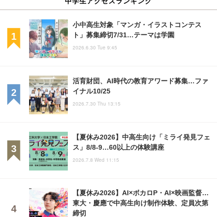
中学生アクセスランキング
小中高生対象「マンガ・イラストコンテス
ト」募集締切7/31…テーマは学園
2026.6.30 Tue 9:45
活育財団、AI時代の教育アワード募集…ファ
イナル10/25
2026.7.30 Thu 13:15
【夏休み2026】中高生向け「ミライ発見フェ
ス」8/8-9…60以上の体験講座
2026.7.8 Wed 11:15
【夏休み2026】AI×ボカロP・AI×映画監督…
東大・慶應で中高生向け制作体験、定員次第
締切