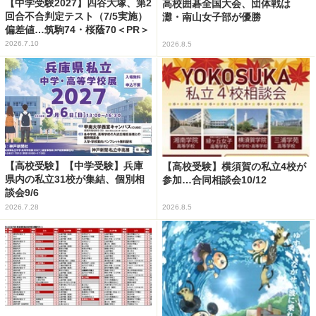
【中学受験2027】四谷大塚、第2
高校囲碁全国大会、団体戦は
回合不合判定テスト（7/5実施）
灘・南山女子部が優勝
偏差値…筑駒74・桜蔭70＜PR＞
2026.7.10
2026.8.5
【高校受験】【中学受験】兵庫
【高校受験】横須賀の私立4校が
県内の私立31校が集結、個別相
参加…合同相談会10/12
談会9/6
2026.7.28
2026.8.5