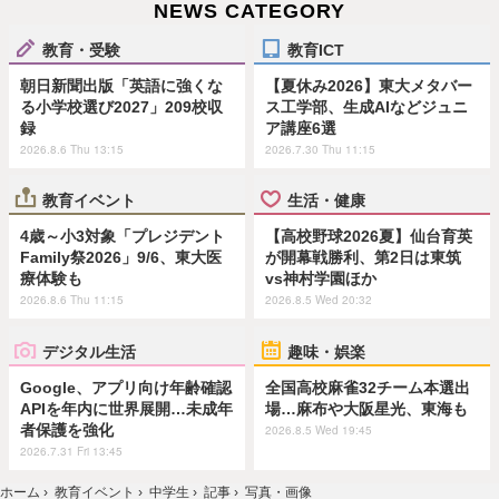
NEWS CATEGORY
教育・受験
教育ICT
朝日新聞出版「英語に強くな
【夏休み2026】東大メタバー
る小学校選び2027」209校収
ス工学部、生成AIなどジュニ
録
ア講座6選
2026.8.6 Thu 13:15
2026.7.30 Thu 11:15
教育イベント
生活・健康
4歳～小3対象「プレジデント
【高校野球2026夏】仙台育英
Family祭2026」9/6、東大医
が開幕戦勝利、第2日は東筑
療体験も
vs神村学園ほか
2026.8.6 Thu 11:15
2026.8.5 Wed 20:32
デジタル生活
趣味・娯楽
Google、アプリ向け年齢確認
全国高校麻雀32チーム本選出
APIを年内に世界展開…未成年
場…麻布や大阪星光、東海も
者保護を強化
2026.8.5 Wed 19:45
2026.7.31 Fri 13:45
ホーム
›
教育イベント
›
中学生
›
記事
›
写真・画像