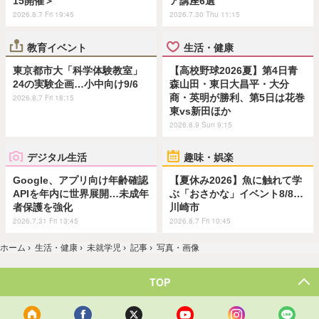
15開催＞
ア講座6選
2026.8.7 Fri 19:45
2026.7.30 Thu 11:15
教育イベント
生活・健康
東京都市大「科学体験教室」
【高校野球2026夏】第4日青
24の実験企画…小中向け9/6
森山田・東日大昌平・大分
商・英明が勝利、第5日は花巻
2026.8.7 Fri 18:15
東vs新田ほか
2026.8.9 Sun 9:15
デジタル生活
趣味・娯楽
Google、アプリ向け年齢確認
【夏休み2026】魚に触れて学
APIを年内に世界展開…未成年
ぶ「おさかな」イベント8/8…
者保護を強化
川崎市
2026.7.31 Fri 13:45
2026.8.7 Fri 10:45
ホーム
›
生活・健康
›
未就学児
›
記事
›
写真・画像
TOP