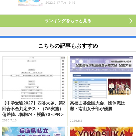
2022.5.17 Tue 19:45
ランキングをもっと見る
こちらの記事もおすすめ
【中学受験2027】四谷大塚、第2
高校囲碁全国大会、団体戦は
回合不合判定テスト（7/5実施）
灘・南山女子部が優勝
偏差値…筑駒74・桜蔭70＜PR＞
2026.7.10
2026.8.5