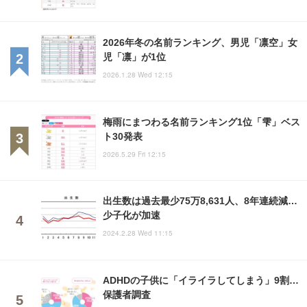
2026年冬の名前ランキング、男児「凛空」女
児「凛」が1位
2026.1.28 Wed 12:15
梅雨にまつわる名前ランキング1位「雫」ベス
ト30発表
2026.5.29 Fri 12:15
出生数は過去最少75万8,631人、8年連続減…
少子化が加速
2024.2.28 Wed 11:15
ADHDの子供に「イライラしてしまう」9割…
保護者調査