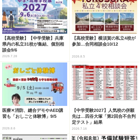
【高校受験】【中学受験】兵庫
【高校受験】横須賀の私立4校が
県内の私立31校が集結、個別相
参加…合同相談会10/12
談会9/6
2026.7.28
2026.8.5
医療✕消防、縫合デモやAED講
【中学受験2027】人気校の併願
習も「おしごと体験博」9/5
先は…四谷大塚「第2回合不合判
定テスト」結果
2026.8.6
2026.7.16