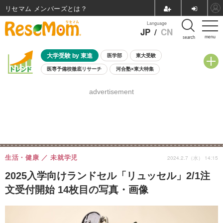
リセマム メンバーズ
Language
JP
/
CN
menu
search
大学受験 by 東進
医学部
東大受験
医専予備校徹底リサーチ
河合塾×東大特集
親子で考える大学選び
高校受験
中学受験
小学校受験
advertisement
共通テスト
夏休み
8月開催学校説明会・相談会
8月開催イベント・WS
全国公立高校 過去問
人気記事
自由研究教材（小学生向け）
自由研究教材（中学生向け）
ランキング
生活・健康
未就学児
2024.2.7（水） 14:15
2025入学向けランドセル「リュッセル」2/1注
文受付開始 14枚目の写真・画像