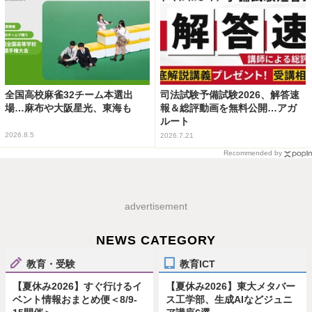
全国高校麻雀32チーム本選出
司法試験予備試験2026、解答速
場…麻布や大阪星光、東海も
報＆総評動画を無料公開…アガ
ルート
2026.8.5
2026.7.21
Recommended by
advertisement
NEWS CATEGORY
教育・受験
教育ICT
【夏休み2026】すぐ行けるイ
【夏休み2026】東大メタバー
ベント情報おまとめ便＜8/9-
ス工学部、生成AIなどジュニ