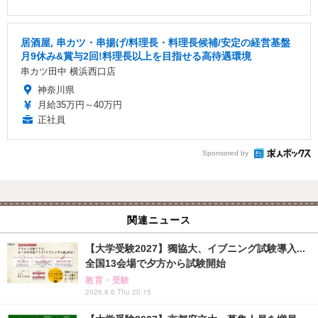
居酒屋, 串カツ・串揚げ/料理長・料理長候補/安定の経営基盤
月9休み&賞与2回!料理長以上を目指せる高待遇環境
串カツ田中 横浜西口店
神奈川県
月給35万円～40万円
正社員
Sponsored by
関連ニュース
【大学受験2027】獨協大、イブニング試験導入...
全国13会場で夕方から試験開始
教育・受験
2026.8.6 Thu 20:15