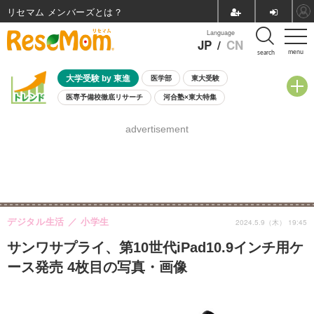
リセマム メンバーズ
Language
JP
/
CN
menu
search
大学受験 by 東進
医学部
東大受験
医専予備校徹底リサーチ
河合塾×東大特集
親子で考える大学選び
高校受験
中学受験
小学校受験
advertisement
共通テスト
夏休み
8月開催学校説明会・相談会
8月開催イベント・WS
全国公立高校 過去問
人気記事
自由研究教材（小学生向け）
自由研究教材（中学生向け）
ランキング
デジタル生活
小学生
2024.5.9（木） 19:45
サンワサプライ、第10世代iPad10.9インチ用ケ
ース発売 4枚目の写真・画像