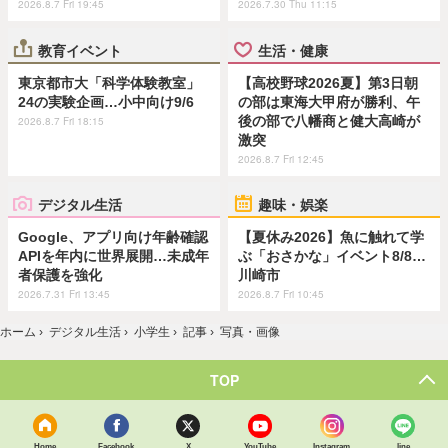
2026.8.7 Fri 19:45
2026.7.30 Thu 11:15
教育イベント
生活・健康
東京都市大「科学体験教室」
【高校野球2026夏】第3日朝
24の実験企画…小中向け9/6
の部は東海大甲府が勝利、午
後の部で八幡商と健大高崎が
2026.8.7 Fri 18:15
激突
2026.8.7 Fri 12:45
デジタル生活
趣味・娯楽
Google、アプリ向け年齢確認
【夏休み2026】魚に触れて学
APIを年内に世界展開…未成年
ぶ「おさかな」イベント8/8…
者保護を強化
川崎市
2026.7.31 Fri 13:45
2026.8.7 Fri 10:45
ホーム
›
デジタル生活
›
小学生
›
記事
›
写真・画像
TOP
Home
Facebook
X
YouTube
Instagram
line