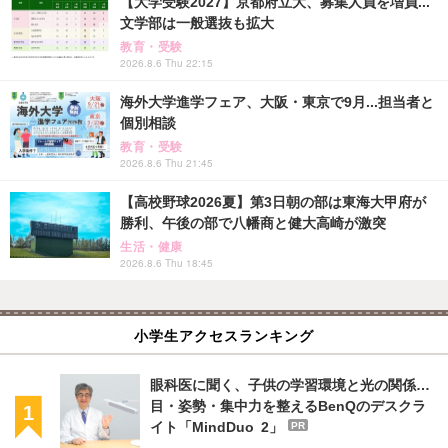
【大学受験2027】京都府立大、募集人員を増員...
文学部は一般選抜も拡大
教育・受験
2026.8.6 Thu 22:15
海外大学進学フェア、大阪・東京で9月...担当者と
個別相談
教育・受験
2026.8.6 Thu 21:45
【高校野球2026夏】第3日朝の部は東海大甲府が
勝利、午後の部で八幡商と健大高崎が激突
生活・健康
2026.8.6 Thu 18:45
小学生アクセスランキング
眼科医に聞く、子供の学習環境と光の関係…
目・姿勢・集中力を整えるBenQのデスクラ
イト「MindDuo 2」
PR