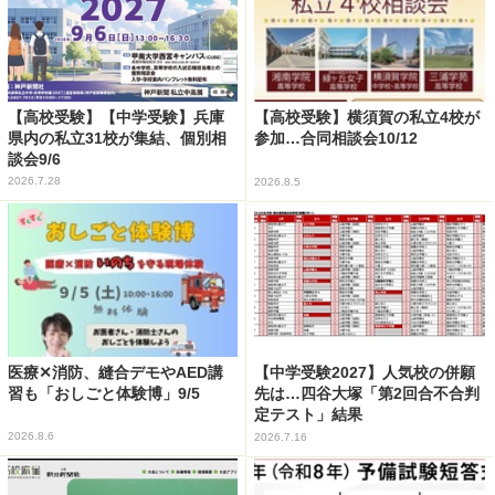
【高校受験】【中学受験】兵庫
【高校受験】横須賀の私立4校が
県内の私立31校が集結、個別相
参加…合同相談会10/12
談会9/6
2026.7.28
2026.8.5
医療✕消防、縫合デモやAED講
【中学受験2027】人気校の併願
習も「おしごと体験博」9/5
先は…四谷大塚「第2回合不合判
定テスト」結果
2026.8.6
2026.7.16