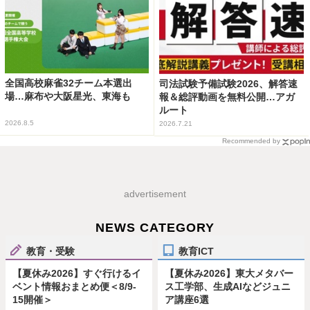
全国高校麻雀32チーム本選出
司法試験予備試験2026、解答速
場…麻布や大阪星光、東海も
報＆総評動画を無料公開…アガ
ルート
2026.8.5
2026.7.21
Recommended by
advertisement
NEWS CATEGORY
教育・受験
教育ICT
【夏休み2026】すぐ行けるイ
【夏休み2026】東大メタバー
ベント情報おまとめ便＜8/9-
ス工学部、生成AIなどジュニ
15開催＞
ア講座6選