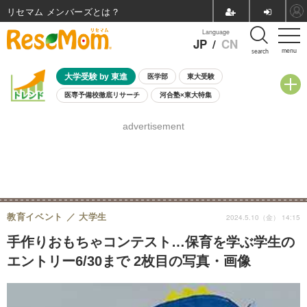
リセマム メンバーズ
Language
JP
/
CN
menu
search
大学受験 by 東進
医学部
東大受験
医専予備校徹底リサーチ
河合塾×東大特集
親子で考える大学選び
高校受験
中学受験
小学校受験
advertisement
共通テスト
夏休み
8月開催学校説明会・相談会
8月開催イベント・WS
全国公立高校 過去問
人気記事
自由研究教材（小学生向け）
自由研究教材（中学生向け）
ランキング
教育イベント
大学生
2024.5.10（金） 14:15
手作りおもちゃコンテスト…保育を学ぶ学生の
エントリー6/30まで 2枚目の写真・画像