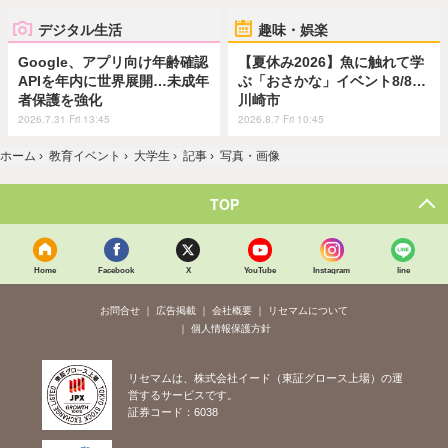
デジタル生活
趣味・娯楽
Google、アプリ向け年齢確認
【夏休み2026】魚に触れて学
APIを年内に世界展開…未成年
ぶ「おさかな」イベント8/8…
者保護を強化
川崎市
2026.7.31 Fri 13:45
2026.8.7 Fri 10:45
ホーム
›
教育イベント
›
大学生
›
記事
›
写真・画像
TOP
Home
Facebook
X
YouTube
Instagram
line
お問合せ
広告掲載
会社概要
リセマムについて
個人情報保護方針
リセマムは、株式会社イード（東証グロース上場）の運
営するサービスです。
証券コード：6038