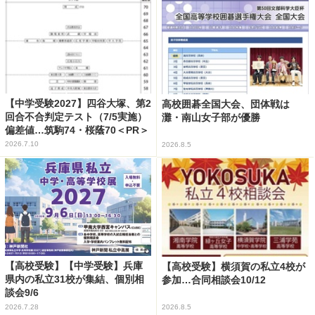
【中学受験2027】四谷大塚、第2
高校囲碁全国大会、団体戦は
回合不合判定テスト（7/5実施）
灘・南山女子部が優勝
偏差値…筑駒74・桜蔭70＜PR＞
2026.7.10
2026.8.5
【高校受験】【中学受験】兵庫
【高校受験】横須賀の私立4校が
県内の私立31校が集結、個別相
参加…合同相談会10/12
談会9/6
2026.7.28
2026.8.5