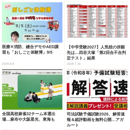
医療✕消防、縫合デモやAED講
【中学受験2027】人気校の併願
習も「おしごと体験博」9/5
先は…四谷大塚「第2回合不合判
定テスト」結果
2026.8.6
2026.7.16
全国高校麻雀32チーム本選出
司法試験予備試験2026、解答速
場…麻布や大阪星光、東海も
報＆総評動画を無料公開…アガ
ルート