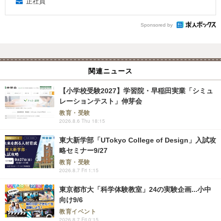
正社員
Sponsored by
関連ニュース
【小学校受験2027】学習院・早稲田実業「シミュ
レーションテスト」伸芽会
教育・受験
2026.8.6 Thu 18:15
東大新学部「UTokyo College of Design」入試攻
略セミナー9/27
教育・受験
2026.8.7 Fri 1:15
東京都市大「科学体験教室」24の実験企画...小中
向け9/6
教育イベント
2026.8.7 Fri 0:15