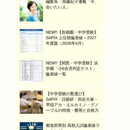
編集長・加藤紀子連載「今、
会いたい人」
NEW!!【首都圏・中学受験】
SAPIX 上位校偏差値＜2027
年度版（2026年4月）
NEW!!【関西・中学受験】浜
学園「小6合否判定テスト」
偏差値一覧
【中学受験の塾選び】
SAPIX・日能研・四谷大塚・
早稲アカ・エルカミノ・グノ
ーブルの特徴・費用と合格力
都道府県別 高校入試偏差値ラ