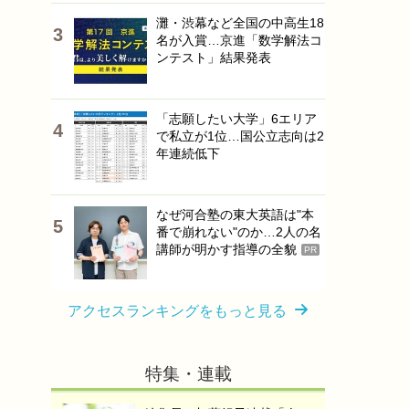
灘・渋幕など全国の中高生18
名が入賞…京進「数学解法コ
ンテスト」結果発表
「志願したい大学」6エリア
で私立が1位…国公立志向は2
年連続低下
なぜ河合塾の東大英語は"本
番で崩れない"のか…2人の名
講師が明かす指導の全貌
PR
アクセスランキングをもっと見る
特集・連載