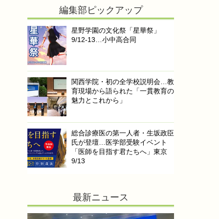
編集部ピックアップ
星野学園の文化祭「星華祭」
9/12-13…小中高合同
関西学院・初の全学校説明会…教
育現場から語られた「一貫教育の
魅力とこれから」
総合診療医の第一人者・生坂政臣
氏が登壇…医学部受験イベント
「医師を目指す君たちへ」東京
9/13
最新ニュース