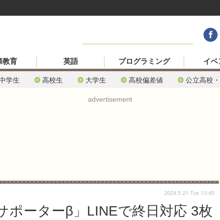
際教育
英語
プログラミング
イベ
中学生
高校生
大学生
高校偏差値
公立高校・
advertisement
2024.5.21 Tue 10:45
ポーターβ」LINEで終日対応 3枚