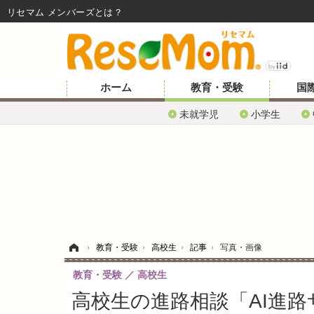
リセマム メンバーズ
ホーム
教育・受験
国
未就学児
小学生
ホーム
›
教育・受験
›
高校生
›
記事
›
写真・画像
教育・受験
高校生
高校生の進路相談「AI進路サ