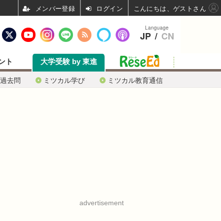
ログイン
こんにちは、ゲストさん
Language
JP
/
CN
ント
大学受験 by 東進
過去問
ミツカル学び
ミツカル教育通信
advertisement