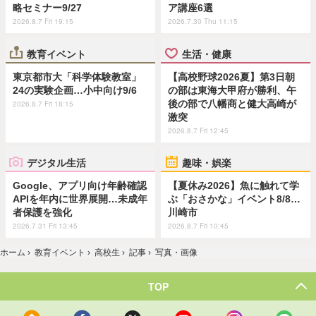
略セミナー9/27
ア講座6選
2026.8.7 Fri 19:15
2026.7.30 Thu 11:15
教育イベント
生活・健康
東京都市大「科学体験教室」
【高校野球2026夏】第3日朝
24の実験企画…小中向け9/6
の部は東海大甲府が勝利、午
後の部で八幡商と健大高崎が
2026.8.7 Fri 18:15
激突
2026.8.7 Fri 12:45
デジタル生活
趣味・娯楽
Google、アプリ向け年齢確認
【夏休み2026】魚に触れて学
APIを年内に世界展開…未成年
ぶ「おさかな」イベント8/8…
者保護を強化
川崎市
2026.7.31 Fri 13:45
2026.8.7 Fri 10:45
ホーム
›
教育イベント
›
高校生
›
記事
›
写真・画像
TOP