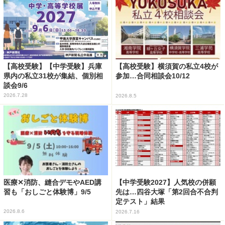
【高校受験】【中学受験】兵庫
【高校受験】横須賀の私立4校が
県内の私立31校が集結、個別相
参加…合同相談会10/12
談会9/6
2026.7.28
2026.8.5
医療✕消防、縫合デモやAED講
【中学受験2027】人気校の併願
習も「おしごと体験博」9/5
先は…四谷大塚「第2回合不合判
定テスト」結果
2026.8.6
2026.7.16