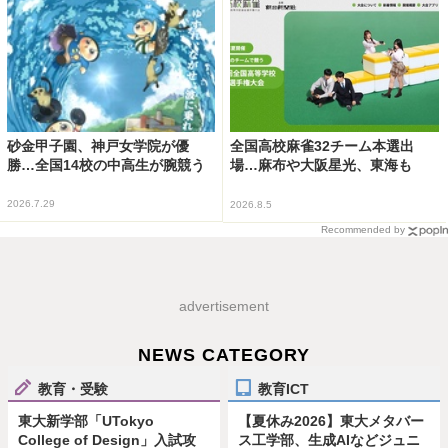
砂金甲子園、神戸女学院が優
全国高校麻雀32チーム本選出
勝…全国14校の中高生が腕競う
場…麻布や大阪星光、東海も
2026.7.29
2026.8.5
Recommended by
advertisement
NEWS CATEGORY
教育・受験
教育ICT
東大新学部「UTokyo
【夏休み2026】東大メタバー
College of Design」入試攻
ス工学部、生成AIなどジュニ