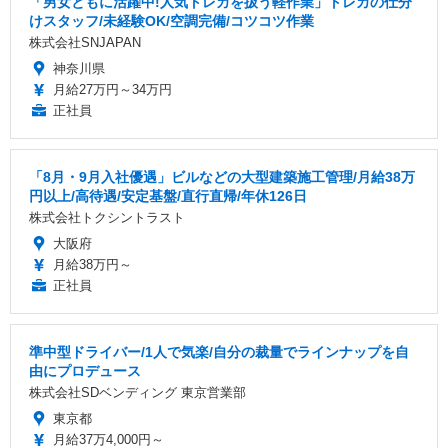
「男女ともに活躍中!人気トレカを扱う軽作業」トレカの仕分
けスタッフ/未経験OK/空調完備/コツコツ作業
株式会社SNJAPAN
神奈川県
月給27万円～34万円
正社員
「8月・9月入社優遇」ビルなどの大型建築施工管理/月給38万
円以上/高待遇/安定基盤/直行直帰/年休126日
株式会社トクシントラスト
大阪府
月給38万円～
正社員
準中型ドライバー/1人で気楽/自分の裁量でラインナップを自
由にプロデュース
株式会社SDベンディング 東京営業部
東京都
月給37万4,000円～