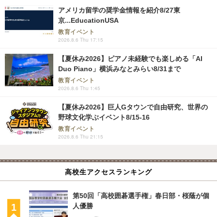
アメリカ留学の奨学金情報を紹介8/27東
京...EducationUSA
教育イベント
2026.8.6 Thu 17:15
【夏休み2026】ピアノ未経験でも楽しめる「AI
Duo Piano」横浜みなとみらい8/31まで
教育イベント
2026.8.6 Thu 1:45
【夏休み2026】巨人Gタウンで自由研究、世界の
野球文化学ぶイベント8/15-16
教育イベント
2026.8.6 Thu 21:15
高校生アクセスランキング
第50回「高校囲碁選手権」春日部・桜蔭が個
人優勝