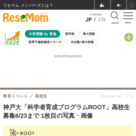
リセマム メンバーズ
Language
JP
/
CN
menu
search
大学受験 by 東進
医学部
東大受験
医専予備校徹底リサーチ
河合塾×東大特集
親子で考える大学選び
高校受験
中学受験
小学校受験
advertisement
共通テスト
夏休み
8月開催学校説明会・相談会
8月開催イベント・WS
全国公立高校 過去問
人気記事
自由研究教材（小学生向け）
自由研究教材（中学生向け）
ランキング
教育イベント
高校生
2024.6.19（水） 17:15
神戸大「科学者育成プログラムROOT」高校生
募集6/23まで 1枚目の写真・画像