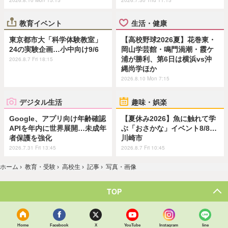
教育イベント
生活・健康
東京都市大「科学体験教室」
【高校野球2026夏】花巻東・
24の実験企画…小中向け9/6
岡山学芸館・鳴門渦潮・霞ケ
浦が勝利、第6日は横浜vs沖
2026.8.7 Fri 18:15
縄尚学ほか
2026.8.10 Mon 7:15
デジタル生活
趣味・娯楽
Google、アプリ向け年齢確認
【夏休み2026】魚に触れて学
APIを年内に世界展開…未成年
ぶ「おさかな」イベント8/8…
者保護を強化
川崎市
2026.7.31 Fri 13:45
2026.8.7 Fri 10:45
ホーム
›
教育・受験
›
高校生
›
記事
›
写真・画像
TOP
Home
Facebook
X
YouTube
Instagram
line