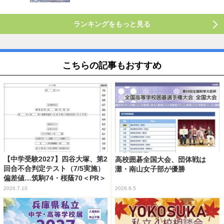
ランキングをもっと見る
こちらの記事もおすすめ
【中学受験2027】四谷大塚、第2
高校囲碁全国大会、団体戦は
回合不合判定テスト（7/5実施）
灘・南山女子部が優勝
偏差値…筑駒74・桜蔭70＜PR＞
2026.7.10
2026.8.5