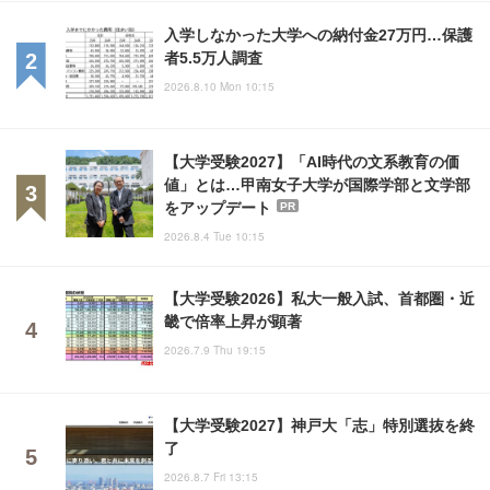
入学しなかった大学への納付金27万円…保護
者5.5万人調査
2026.8.10 Mon 10:15
【大学受験2027】「AI時代の文系教育の価
値」とは…甲南女子大学が国際学部と文学部
をアップデート
PR
2026.8.4 Tue 10:15
【大学受験2026】私大一般入試、首都圏・近
畿で倍率上昇が顕著
2026.7.9 Thu 19:15
【大学受験2027】神戸大「志」特別選抜を終
了
2026.8.7 Fri 13:15