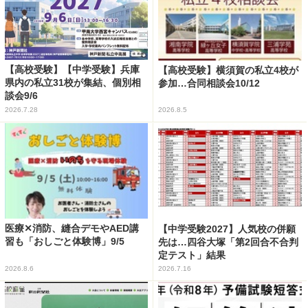
【高校受験】【中学受験】兵庫
【高校受験】横須賀の私立4校が
県内の私立31校が集結、個別相
参加…合同相談会10/12
談会9/6
2026.7.28
2026.8.5
医療✕消防、縫合デモやAED講
【中学受験2027】人気校の併願
習も「おしごと体験博」9/5
先は…四谷大塚「第2回合不合判
定テスト」結果
2026.8.6
2026.7.16