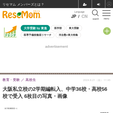
リセマム メンバーズ
Language
JP
/
CN
menu
search
大学受験 by 東進
医学部
東大受験
医専予備校徹底リサーチ
河合塾×東大特集
親子で考える大学選び
高校受験
中学受験
小学校受験
advertisement
共通テスト
夏休み
8月開催学校説明会・相談会
8月開催イベント・WS
全国公立高校 過去問
人気記事
自由研究教材（小学生向け）
自由研究教材（中学生向け）
ランキング
教育・受験
高校生
2024.6.21（金） 11:45
大阪私立校の2学期編転入、中学36校・高校56
校で受入 6枚目の写真・画像