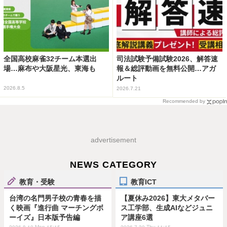
全国高校麻雀32チーム本選出
司法試験予備試験2026、解答速
場…麻布や大阪星光、東海も
報＆総評動画を無料公開…アガ
ルート
2026.8.5
2026.7.21
Recommended by
advertisement
NEWS CATEGORY
教育・受験
教育ICT
台湾の名門男子校の青春を描
【夏休み2026】東大メタバー
く映画『進行曲 マーチングボ
ス工学部、生成AIなどジュニ
ーイズ』日本版予告編
ア講座6選
2026.8.10 Mon 15:15
2026.7.30 Thu 11:15