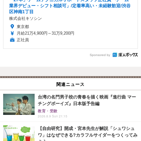
業界デビュー・シフト相談可」/定着率高い・未経験歓迎/渋谷
区神南1丁目
株式会社キソシン
東京都
月給21万4,900円～31万9,200円
正社員
Sponsored by
関連ニュース
台湾の名門男子校の青春を描く映画『進行曲 マー
チングボーイズ』日本版予告編
教育・受験
2026.8.9 Sun 21:15
【自由研究】開成・宮本先生が解説「シュワシュ
ワ」はなぜできる?カラフルサイダーをつくってみ