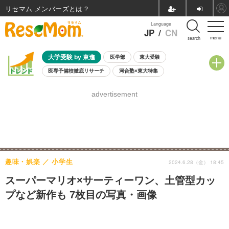
リセマム メンバーズ
Language
JP
/
CN
menu
search
大学受験 by 東進
医学部
東大受験
医専予備校徹底リサーチ
河合塾×東大特集
親子で考える大学選び
高校受験
中学受験
小学校受験
advertisement
共通テスト
夏休み
8月開催学校説明会・相談会
8月開催イベント・WS
全国公立高校 過去問
人気記事
自由研究教材（小学生向け）
自由研究教材（中学生向け）
ランキング
趣味・娯楽
小学生
2024.6.28（金） 18:45
スーパーマリオ×サーティーワン、土管型カッ
プなど新作も 7枚目の写真・画像