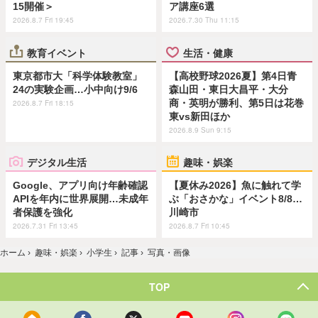
15開催＞
ア講座6選
2026.8.7 Fri 19:45
2026.7.30 Thu 11:15
教育イベント
生活・健康
東京都市大「科学体験教室」
【高校野球2026夏】第4日青
24の実験企画…小中向け9/6
森山田・東日大昌平・大分
商・英明が勝利、第5日は花巻
2026.8.7 Fri 18:15
東vs新田ほか
2026.8.9 Sun 9:15
デジタル生活
趣味・娯楽
Google、アプリ向け年齢確認
【夏休み2026】魚に触れて学
APIを年内に世界展開…未成年
ぶ「おさかな」イベント8/8…
者保護を強化
川崎市
2026.7.31 Fri 13:45
2026.8.7 Fri 10:45
ホーム
›
趣味・娯楽
›
小学生
›
記事
›
写真・画像
TOP