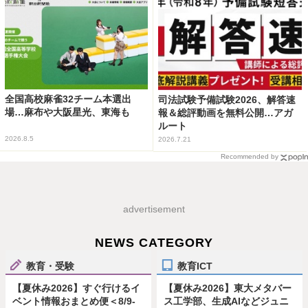
全国高校麻雀32チーム本選出
司法試験予備試験2026、解答速
場…麻布や大阪星光、東海も
報＆総評動画を無料公開…アガ
ルート
2026.8.5
2026.7.21
Recommended by
advertisement
NEWS CATEGORY
教育・受験
教育ICT
【夏休み2026】すぐ行けるイ
【夏休み2026】東大メタバー
ベント情報おまとめ便＜8/9-
ス工学部、生成AIなどジュニ