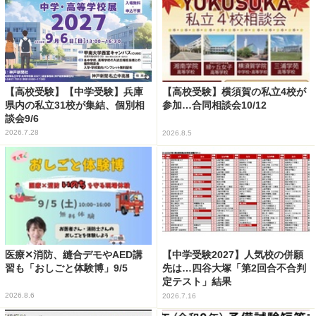
【高校受験】【中学受験】兵庫
【高校受験】横須賀の私立4校が
県内の私立31校が集結、個別相
参加…合同相談会10/12
談会9/6
2026.7.28
2026.8.5
医療✕消防、縫合デモやAED講
【中学受験2027】人気校の併願
習も「おしごと体験博」9/5
先は…四谷大塚「第2回合不合判
定テスト」結果
2026.8.6
2026.7.16