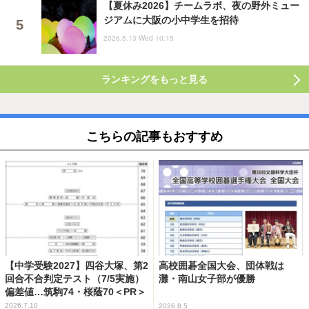
【夏休み2026】チームラボ、夜の野外ミュー
ジアムに大阪の小中学生を招待
2026.5.13 Wed 10:15
ランキングをもっと見る
こちらの記事もおすすめ
【中学受験2027】四谷大塚、第2
高校囲碁全国大会、団体戦は
回合不合判定テスト（7/5実施）
灘・南山女子部が優勝
偏差値…筑駒74・桜蔭70＜PR＞
2026.7.10
2026.8.5