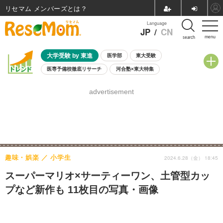
リセマム メンバーズ
Language
JP
/
CN
menu
search
大学受験 by 東進
医学部
東大受験
医専予備校徹底リサーチ
河合塾×東大特集
親子で考える大学選び
高校受験
中学受験
小学校受験
advertisement
共通テスト
夏休み
8月開催学校説明会・相談会
8月開催イベント・WS
全国公立高校 過去問
人気記事
自由研究教材（小学生向け）
自由研究教材（中学生向け）
ランキング
趣味・娯楽
小学生
2024.6.28（金） 18:45
スーパーマリオ×サーティーワン、土管型カッ
プなど新作も 11枚目の写真・画像