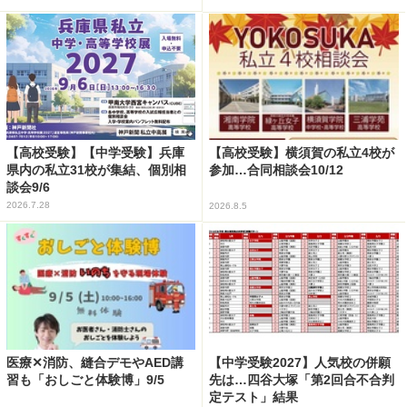
【高校受験】【中学受験】兵庫
【高校受験】横須賀の私立4校が
県内の私立31校が集結、個別相
参加…合同相談会10/12
談会9/6
2026.7.28
2026.8.5
医療✕消防、縫合デモやAED講
【中学受験2027】人気校の併願
習も「おしごと体験博」9/5
先は…四谷大塚「第2回合不合判
定テスト」結果