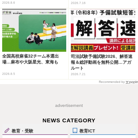
2026.8.6
2026.7.16
全国高校麻雀32チーム本選出
司法試験予備試験2026、解答速
場…麻布や大阪星光、東海も
報＆総評動画を無料公開…アガ
ルート
2026.8.5
2026.7.21
Recommended by
advertisement
NEWS CATEGORY
教育・受験
教育ICT