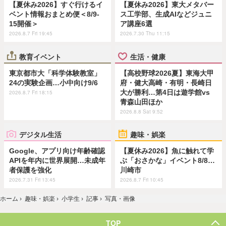
【夏休み2026】すぐ行けるイ
【夏休み2026】東大メタバー
ベント情報おまとめ便＜8/9-
ス工学部、生成AIなどジュニ
15開催＞
ア講座6選
2026.8.7 Fri 19:45
2026.7.30 Thu 11:15
教育イベント
生活・健康
東京都市大「科学体験教室」
【高校野球2026夏】東海大甲
24の実験企画…小中向け9/6
府・健大高崎・有明・長崎日
大が勝利…第4日は遊学館vs
2026.8.7 Fri 18:15
青森山田ほか
2026.8.8 Sat 9:52
デジタル生活
趣味・娯楽
Google、アプリ向け年齢確認
【夏休み2026】魚に触れて学
APIを年内に世界展開…未成年
ぶ「おさかな」イベント8/8…
者保護を強化
川崎市
2026.7.31 Fri 13:45
2026.8.7 Fri 10:45
ホーム
›
趣味・娯楽
›
小学生
›
記事
›
写真・画像
TOP