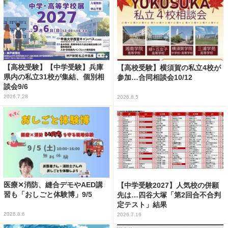
【高校受験】【中学受験】兵庫
【高校受験】横須賀の私立4校が
県内の私立31校が集結、個別相
参加…合同相談会10/12
談会9/6
2026.7.28
2026.8.5
医療✕消防、縫合デモやAED講
【中学受験2027】人気校の併願
習も「おしごと体験博」9/5
先は…四谷大塚「第2回合不合判
定テスト」結果
2026.8.6
2026.7.16