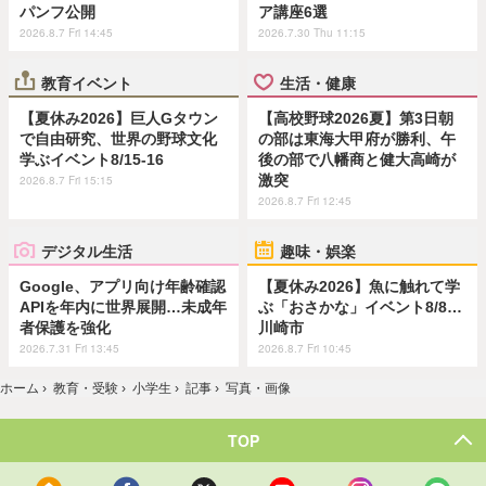
パンフ公開
ア講座6選
2026.8.7 Fri 14:45
2026.7.30 Thu 11:15
教育イベント
生活・健康
【夏休み2026】巨人Gタウン
【高校野球2026夏】第3日朝
で自由研究、世界の野球文化
の部は東海大甲府が勝利、午
学ぶイベント8/15-16
後の部で八幡商と健大高崎が
激突
2026.8.7 Fri 15:15
2026.8.7 Fri 12:45
デジタル生活
趣味・娯楽
Google、アプリ向け年齢確認
【夏休み2026】魚に触れて学
APIを年内に世界展開…未成年
ぶ「おさかな」イベント8/8…
者保護を強化
川崎市
2026.7.31 Fri 13:45
2026.8.7 Fri 10:45
ホーム
›
教育・受験
›
小学生
›
記事
›
写真・画像
TOP