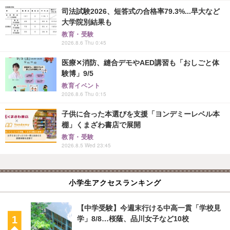
司法試験2026、短答式の合格率79.3%...早大など
大学院別結果も
教育・受験
2026.8.6 Thu 0:45
医療✕消防、縫合デモやAED講習も「おしごと体
験博」9/5
教育イベント
2026.8.6 Thu 0:15
子供に合った本選びを支援「ヨンデミーレベル本
棚」くまざわ書店で展開
教育・受験
2026.8.5 Wed 23:45
小学生アクセスランキング
【中学受験】今週末行ける中高一貫「学校見
学」8/8…桜蔭、品川女子など10校