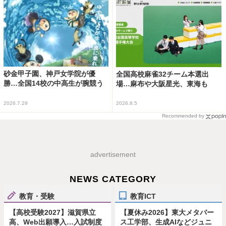
砂金甲子園、神戸女学院が優
全国高校麻雀32チーム本選出
勝…全国14校の中高生が腕競う
場…麻布や大阪星光、東海も
2026.7.29
2026.8.5
Recommended by
advertisement
NEWS CATEGORY
教育・受験
教育ICT
【高校受験2027】滋賀県立
【夏休み2026】東大メタバー
高、Web出願導入…入試制度
ス工学部、生成AIなどジュニ