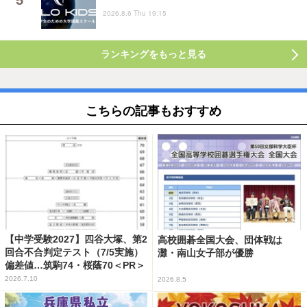
2026.8.6 Thu 19:15
ランキングをもっと見る
こちらの記事もおすすめ
【中学受験2027】四谷大塚、第2
高校囲碁全国大会、団体戦は
回合不合判定テスト（7/5実施）
灘・南山女子部が優勝
偏差値…筑駒74・桜蔭70＜PR＞
2026.7.10
2026.8.5