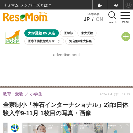
リセマム メンバーズ
Language
JP
/
CN
menu
search
大学受験 by 東進
医学部
東大受験
医専予備校徹底リサーチ
河合塾×東大特集
親子で考える大学選び
高校受験
中学受験
小学校受験
advertisement
共通テスト
夏休み
8月開催学校説明会・相談会
8月開催イベント・WS
全国公立高校 過去問
人気記事
自由研究教材（小学生向け）
自由研究教材（中学生向け）
ランキング
教育・受験
小学生
2024.7.4（木） 12:15
全寮制小「神石インターナショナル」2泊3日体
験入学9-11月 1枚目の写真・画像