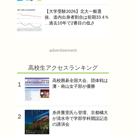
【大学受験2026】北大一般選
抜、道内出身者割合は前期33.4％
…過去10年で2番目の低さ
advertisement
高校生アクセスランキング
高校囲碁全国大会、団体戦は
灘・南山女子部が優勝
糸井重里氏ら登壇、京都橘大
が清水寺で学部学科開設記念
の講演会