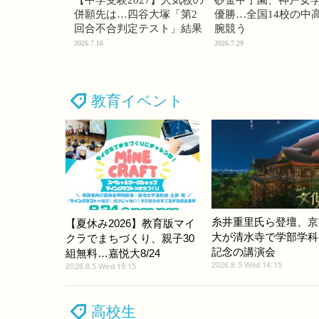
【中学受験2027】人気校の
砂金甲子園、神戸女
併願先は…四谷大塚「第2
優勝…全国14校の中
回合不合判定テスト」結果
腕競う
2026.7.16
2026.7.29
教育イベント
糸井重里氏ら登壇、京
【夏休み2026】教育版マイ
大が清水寺で学部学科
クラでまちづくり、親子30
記念の講演会
組無料…嘉悦大8/24
2026.8.5 Wed 14:15
2026.8.5 Wed 19:15
高校生