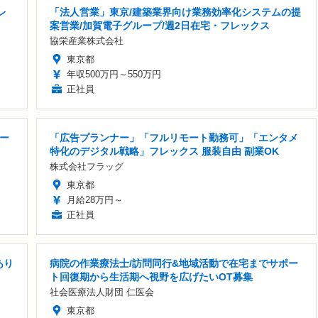
レ
「法人営業」東京/建築業界向け業務効率化システムの提
案営業/加賀電子グループ/週2日在宅・フレックス
協栄産業株式会社
東京都
年収500万円～550万円
正社員
ー
「広告プランナー」「フルリモート勤務可」「エンタメ
特化のデジタル戦略」フレックス 服装自由 副業OK
株式会社フラッグ
東京都
月給28万円～
正社員
あり
病院の作業療法士/訪問同行&地域活動で在宅までサポー
ト回復期から生活期へ視野を広げたいOT募集
社会医療法人財団 仁医会
東京都