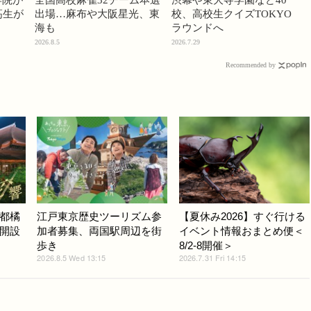
学院が
全国高校麻雀32チーム本選
渋幕や東大寺学園など40
高生が
出場…麻布や大阪星光、東
校、高校生クイズTOKYO
海も
ラウンドへ
2026.8.5
2026.7.29
Recommended by
都橘
江戸東京歴史ツーリズム参
【夏休み2026】すぐ行ける
開設
加者募集、両国駅周辺を街
イベント情報おまとめ便＜
歩き
8/2-8開催＞
2026.8.5 Wed 13:15
2026.7.31 Fri 14:15