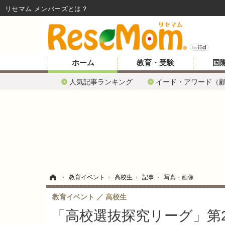
リセマム メンバーズ
ホーム
教育・受験
国
人気記事ランキング
イード・アワード（
ホーム
›
教育イベント
›
高校生
›
記事
›
写真・画像
教育イベント
高校生
「高校選抜探究リーグ」第2