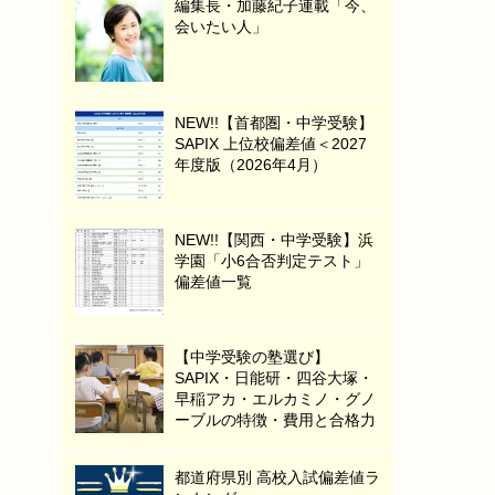
編集長・加藤紀子連載「今、
会いたい人」
NEW!!【首都圏・中学受験】
SAPIX 上位校偏差値＜2027
年度版（2026年4月）
NEW!!【関西・中学受験】浜
学園「小6合否判定テスト」
偏差値一覧
【中学受験の塾選び】
SAPIX・日能研・四谷大塚・
早稲アカ・エルカミノ・グノ
ーブルの特徴・費用と合格力
都道府県別 高校入試偏差値ラ