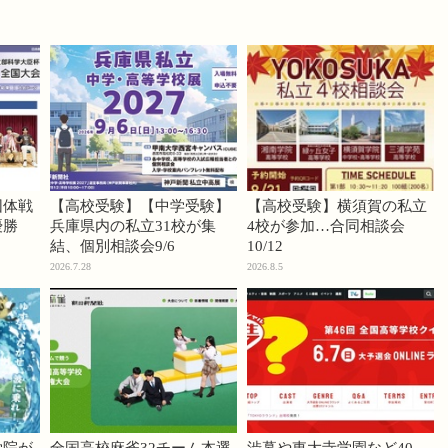
団体戦
【高校受験】【中学受験】
【高校受験】横須賀の私立
優勝
兵庫県内の私立31校が集
4校が参加…合同相談会
結、個別相談会9/6
10/12
2026.7.28
2026.8.5