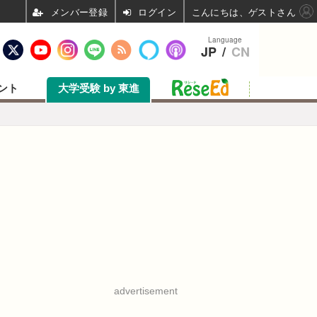
ログイン
こんにちは、ゲストさん
Language
JP
/
CN
ント
大学受験 by 東進
advertisement