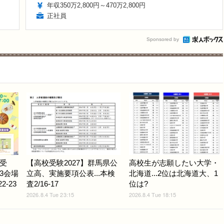
年収350万2,800円～470万2,800円
正社員
Sponsored by
受
【高校受験2027】群馬県公
高校生が志願したい大学・
3会場
立高、実施要項公表...本検
北海道...2位は北海道大、1
-23
査2/16-17
位は?
2026.8.4 Tue 23:15
2026.8.4 Tue 18:15