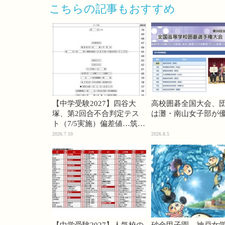
こちらの記事もおすすめ
【中学受験2027】四谷大
高校囲碁全国大会、
塚、第2回合不合判定テス
は灘・南山女子部が
ト（7/5実施）偏差値…筑駒
74・桜蔭70＜PR＞
2026.7.10
2026.8.5