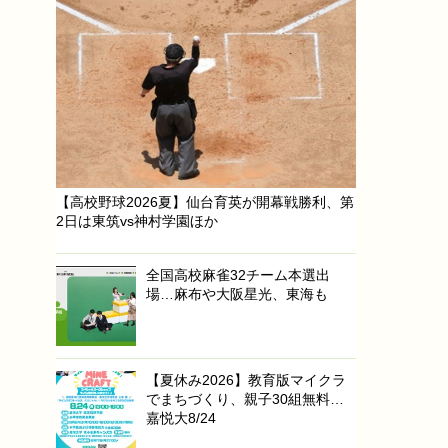
【高校野球2026夏】仙台育英が開幕戦勝利、第
2日は東筑vs神村学園ほか
全国高校麻雀32チーム本選出
場…麻布や大阪星光、東海も
【夏休み2026】教育版マイクラ
でまちづくり、親子30組無料…
嘉悦大8/24