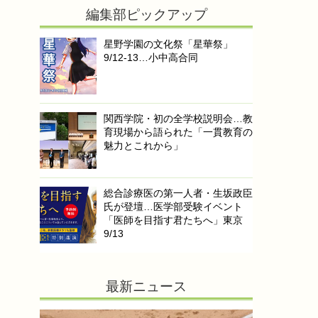
編集部ピックアップ
星野学園の文化祭「星華祭」
9/12-13…小中高合同
関西学院・初の全学校説明会…教
育現場から語られた「一貫教育の
魅力とこれから」
総合診療医の第一人者・生坂政臣
氏が登壇…医学部受験イベント
「医師を目指す君たちへ」東京
9/13
最新ニュース