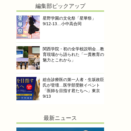
編集部ピックアップ
星野学園の文化祭「星華祭」
9/12-13…小中高合同
関西学院・初の全学校説明会…教
育現場から語られた「一貫教育の
魅力とこれから」
総合診療医の第一人者・生坂政臣
氏が登壇…医学部受験イベント
「医師を目指す君たちへ」東京
9/13
最新ニュース