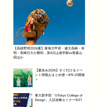
【高校野球2026夏】東海大甲府・健大高崎・有
明・長崎日大が勝利…第4日は遊学館vs青森山
田ほか
【夏休み2026】すぐ行けるイベ
ント情報おまとめ便＜8/9-15開催
＞
東大新学部「UTokyo College of
Design」入試攻略セミナー9/27