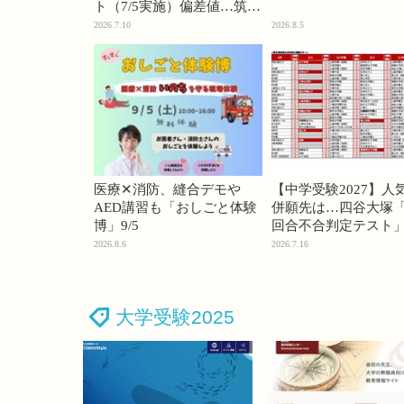
ト（7/5実施）偏差値…筑駒
74・桜蔭70＜PR＞
2026.7.10
2026.8.5
医療✕消防、縫合デモや
【中学受験2027】人
AED講習も「おしごと体験
併願先は…四谷大塚「
博」9/5
回合不合判定テスト
2026.8.6
2026.7.16
大学受験2025