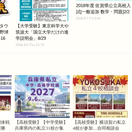
2018年度 佐賀県公立高校入
試[一般追加 数学・問題]2/2
2026.8.7 Fri 3:44
Gタウ
【大学受験】東京科学大や
野球
筑波大「国立大学だけの進
16
学説明会」8/29
2026.8.6 Thu 23:15
団体戦
【高校受験】【中学受験】
【高校受験】横須賀の私立
優勝
兵庫県内の私立31校が集
4校が参加…合同相談会