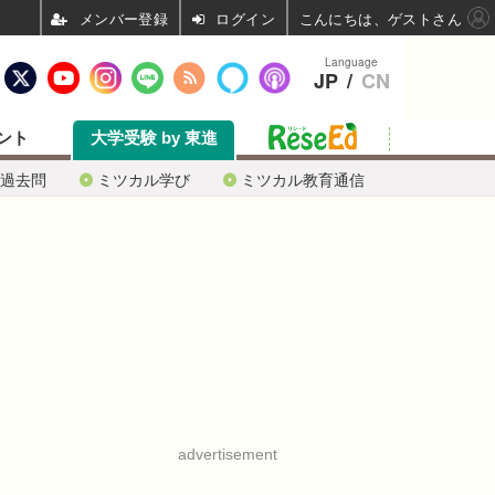
ログイン
こんにちは、ゲストさん
Language
JP
/
CN
ント
大学受験 by 東進
過去問
ミツカル学び
ミツカル教育通信
advertisement