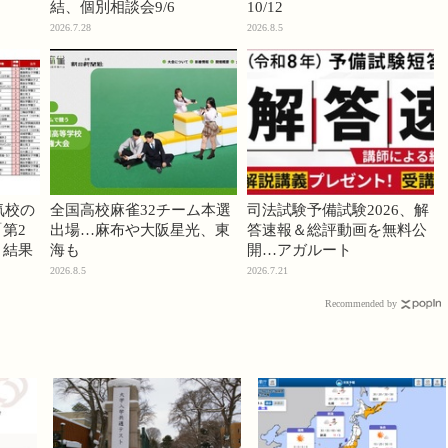
結、個別相談会9/6
10/12
2026.7.28
2026.8.5
気校の
全国高校麻雀32チーム本選
司法試験予備試験2026、解
第2
出場…麻布や大阪星光、東
答速報＆総評動画を無料公
」結果
海も
開…アガルート
2026.8.5
2026.7.21
Recommended by