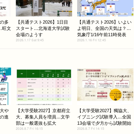
の多
【共通テスト2026】1日目
【共通テスト2026】いよい
…旺文
スタート…北海道大学試験
よ明日、全国の天気は？…
会場のようす
気象庁1/16午前11時発表
2026.1.17 Sat 9:45
2026.1.16 Fri 12:45
大や
【大学受験2027】京都府立
【大学受験2027】獨協大、
の進
大、募集人員を増員…文学
イブニング試験導入…全国
部は一般選抜も拡大
13会場で夕方から試験開始
2026.8.7 Fri 16:15
2026.8.7 Fri 14:15