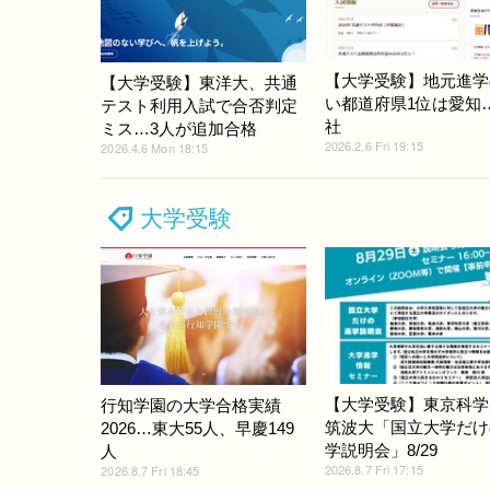
【大学受験】地元進学
【大学受験】東洋大、共通
い都道府県1位は愛知
テスト利用入試で合否判定
社
ミス…3人が追加合格
2026.2.6 Fri 19:15
2026.4.6 Mon 18:15
大学受験
【大学受験】東京科学
行知学園の大学合格実績
筑波大「国立大学だけ
2026…東大55人、早慶149
学説明会」8/29
人
2026.8.7 Fri 17:15
2026.8.7 Fri 18:45