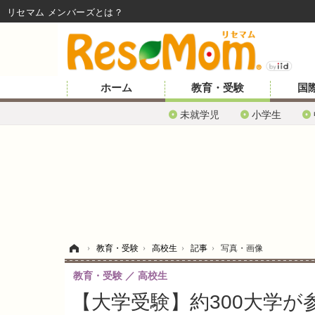
リセマム メンバーズ
ホーム
教育・受験
国
未就学児
小学生
ホーム
›
教育・受験
›
高校生
›
記事
›
写真・画像
教育・受験
高校生
【大学受験】約300大学が参加