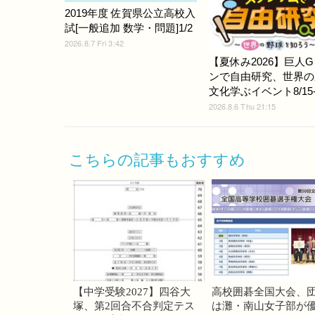
2019年度 佐賀県公立高校入
試[一般追加 数学・問題]1/2
2026.8.7 Fri 3:42
【夏休み2026】巨人
ンで自由研究、世界の
文化学ぶイベント8/15-
2026.8.6 Thu 21:15
こちらの記事もおすすめ
【中学受験2027】四谷大
高校囲碁全国大会、
塚、第2回合不合判定テス
は灘・南山女子部が