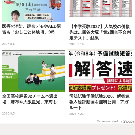
医療✕消防、縫合デモやAED講
【中学受験2027】人気校の併願
習も「おしごと体験博」9/5
先は…四谷大塚「第2回合不合判
定テスト」結果
2026.8.6
2026.7.16
全国高校麻雀32チーム本選出
司法試験予備試験2026、解答速
場…麻布や大阪星光、東海も
報＆総評動画を無料公開…アガ
ルート
2026.8.5
2026.7.21
Recommended by