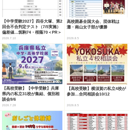
【中学受験2027】四谷大塚、第2
高校囲碁全国大会、団体戦は
回合不合判定テスト（7/5実施）
灘・南山女子部が優勝
偏差値…筑駒74・桜蔭70＜PR＞
2026.7.10
2026.8.5
【高校受験】【中学受験】兵庫
【高校受験】横須賀の私立4校が
県内の私立31校が集結、個別相
参加…合同相談会10/12
談会9/6
2026.7.28
2026.8.5