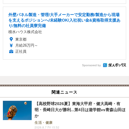
外壁パネル製造・管理/大手メーカーで安定勤務/製造から現場
を支えるポジションへ/未経験OK/入社祝い金&資格取得支援あ
り/無料の社員寮完備
積水ハウス株式会社
東京都
月給26万円～
正社員
Sponsored by
関連ニュース
【高校野球2026夏】東海大甲府・健大高崎・有
明・長崎日大が勝利...第4日は遊学館vs青森山田ほ
か
生活・健康
2026.8.7 Fri 15:52