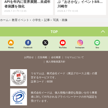
APIを年内に世界展開…未成年
ぶ「おさかな」イベント8/8…
者保護を強化
川崎市
2026.7.31 Fri 13:45
2026.8.7 Fri 10:45
ホーム
›
教育イベント
›
小学生
›
記事
›
写真・画像
TOP
Home
Facebook
X
YouTube
Instagram
line
お問合せ
広告掲載
会社概要
リセマムについて
個人情報保護方針
リセマムは、株式会社イード（東証グロース上場）の運
営するサービスです。
証券コード：6038
株式会社イードは、個人情報の適切な取扱いを行う事業
者に対して付与されるプライバシーマークの付与認定を
受けています。