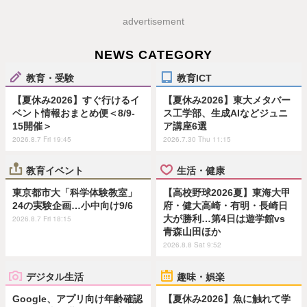
advertisement
NEWS CATEGORY
教育・受験
教育ICT
【夏休み2026】すぐ行けるイ
【夏休み2026】東大メタバー
ベント情報おまとめ便＜8/9-
ス工学部、生成AIなどジュニ
15開催＞
ア講座6選
2026.8.7 Fri 19:45
2026.7.30 Thu 11:15
教育イベント
生活・健康
東京都市大「科学体験教室」
【高校野球2026夏】東海大甲
24の実験企画…小中向け9/6
府・健大高崎・有明・長崎日
大が勝利…第4日は遊学館vs
2026.8.7 Fri 18:15
青森山田ほか
2026.8.8 Sat 9:52
デジタル生活
趣味・娯楽
Google、アプリ向け年齢確認
【夏休み2026】魚に触れて学