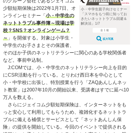
のグループ会社であるジェイコム
少額短期保険は2022年1月7日、オ
小・中学生親子向けセミナー
「スマホをもつ前に知ってお
ンラインセミナー「
小・中学生の
きたいネットトラブル回避＆
ネットトラブル事件簿～現場は学
解決法」1/7
校？SNS？オンラインゲーム？
全 1 枚
～
」を開催する。対象は小学生・
拡大写真
中学生のお子さまとその保護者、
そのほか子供のネットリテラシーに関心のある学校関係者
など。事前申込制。
J:COMでは、小・中学生のネットリテラシー向上を目的
にCSR活動を行っている。とりわけ西日本を中心として
小・中学校に出張し、特別授業を行う「ZAQあんしんネッ
ト教室」は2007年10月の開始以来、受講者はすでに延べ10
万人を数える。
さらにジェイコム少額短期保険は、インターネットをも
っと安心して利用してもらうため、複雑化するネットトラ
ブルに備える補償とサービスとして「ネットあんしん保
険」の提供を開始している。今回のイベントで提供される