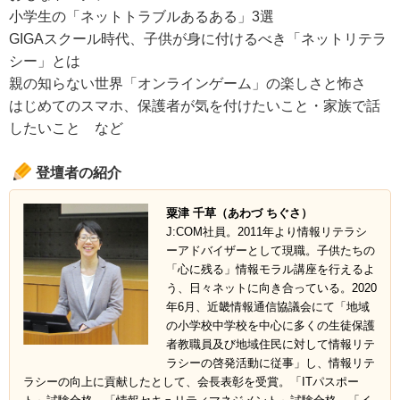
小学生の「ネットトラブルあるある」3選
GIGAスクール時代、子供が身に付けるべき「ネットリテラ
シー」とは
親の知らない世界「オンラインゲーム」の楽しさと怖さ
はじめてのスマホ、保護者が気を付けたいこと・家族で話
したいこと など
登壇者の紹介
粟津 千草（あわづ ちぐさ）
J:COM社員。2011年より情報リテラシ
ーアドバイザーとして現職。子供たちの
「心に残る」情報モラル講座を行えるよ
う、日々ネットに向き合っている。2020
年6月、近畿情報通信協議会にて「地域
の小学校中学校を中心に多くの生徒保護
者教職員及び地域住民に対して情報リテ
ラシーの啓発活動に従事」し、情報リテ
ラシーの向上に貢献したとして、会長表彰を受賞。「ITパスポー