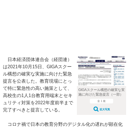
日本経済団体連合会（経団連）
は2021年10月15日、GIGAスクー
ル構想の確実な実施に向けた緊急
提言を公表した。教育現場にとっ
て特に緊急性の高い施策として、
GIGAスクール構想の確実な実
施に向けた緊急提言（一部）
高校生の1人1台教育用端末とセキ
全 1 枚
ュリティ対策を2022年度前半まで
完了すべきと提言している。
拡大写真
コロナ禍で日本の教育分野のデジタル化の遅れが顕在化