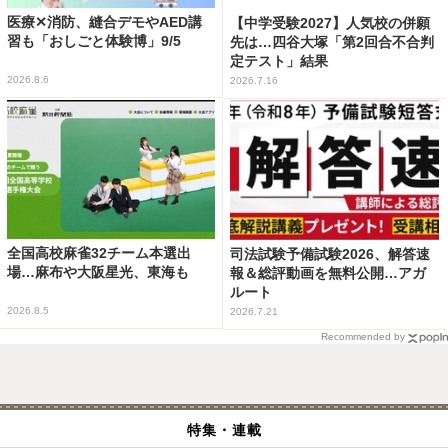
医療✕消防、縫合デモやAED講
【中学受験2027】人気校の併願
習も「おしごと体験博」9/5
先は…四谷大塚「第2回合不合判
定テスト」結果
2026.8.6
2026.7.16
全国高校麻雀32チーム本選出
司法試験予備試験2026、解答速
場…麻布や大阪星光、東海も
報＆総評動画を無料公開…アガ
ルート
2026.8.5
2026.7.21
Recommended by
特集・連載