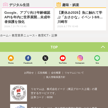
デジタル生活
趣味・娯楽
Google、アプリ向け年齢確認
【夏休み2026】魚に触れて学
APIを年内に世界展開…未成年
ぶ「おさかな」イベント8/8…
者保護を強化
川崎市
2026.7.31 Fri 13:45
2026.8.7 Fri 10:45
ホーム
›
教育業界ニュース
›
教育ICT
›
記事
TOP
Home
Facebook
X
YouTube
Instagram
line
お問合せ
広告掲載
会社概要
リセマムについて
個人情報保護方針
リセマムは、株式会社イード（東証グロース上場）の運
営するサービスです。
証券コード：6038