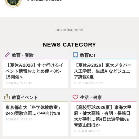
advertisement
NEWS CATEGORY
教育・受験
教育ICT
【夏休み2026】すぐ行けるイ
【夏休み2026】東大メタバー
ベント情報おまとめ便＜8/9-
ス工学部、生成AIなどジュニ
15開催＞
ア講座6選
2026.8.7 Fri 19:45
2026.7.30 Thu 11:15
教育イベント
生活・健康
東京都市大「科学体験教室」
【高校野球2026夏】東海大甲
24の実験企画…小中向け9/6
府・健大高崎・有明・長崎日
大が勝利…第4日は遊学館vs
2026.8.7 Fri 18:15
青森山田ほか
2026.8.8 Sat 9:52