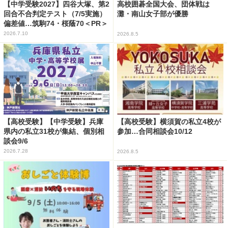
【中学受験2027】四谷大塚、第2
高校囲碁全国大会、団体戦は
回合不合判定テスト（7/5実施）
灘・南山女子部が優勝
偏差値…筑駒74・桜蔭70＜PR＞
2026.7.10
2026.8.5
【高校受験】【中学受験】兵庫
【高校受験】横須賀の私立4校が
県内の私立31校が集結、個別相
参加…合同相談会10/12
談会9/6
2026.7.28
2026.8.5