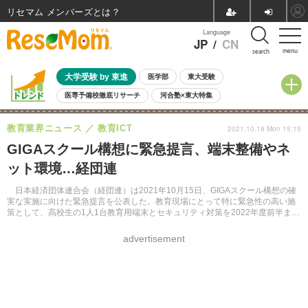
リセマム メンバーズ
Language
JP
/
CN
menu
search
大学受験 by 東進
医学部
東大受験
医専予備校徹底リサーチ
河合塾×東大特集
親子で考える大学選び
高校受験
中学受験
小学校受験
教育業界ニュース
教育ICT
2021.10.18 Mon 15:15
共通テスト
夏休み
8月開催学校説明会・相談会
GIGAスクール構想に緊急提言、端末整備やネ
8月開催イベント・WS
全国公立高校 過去問
人気記事
ット環境…経団連
自由研究教材（小学生向け）
自由研究教材（中学生向け）
ランキング
日本経済団体連合会（経団連）は2021年10月15日、GIGAスクール構想の確
実な実施に向けた緊急提言を公表した。教育現場にとって特に緊急性の高い施
策として、高校生の1人1台教育用端末とセキュリティ対策を2022年度前半まで
完了すべきと提言している。
advertisement