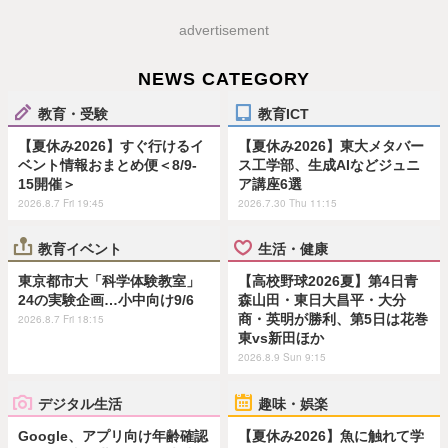
advertisement
NEWS CATEGORY
教育・受験
教育ICT
【夏休み2026】すぐ行けるイ
【夏休み2026】東大メタバー
ベント情報おまとめ便＜8/9-
ス工学部、生成AIなどジュニ
15開催＞
ア講座6選
2026.8.7 Fri 19:45
2026.7.30 Thu 11:15
教育イベント
生活・健康
東京都市大「科学体験教室」
【高校野球2026夏】第4日青
24の実験企画…小中向け9/6
森山田・東日大昌平・大分
商・英明が勝利、第5日は花巻
2026.8.7 Fri 18:15
東vs新田ほか
2026.8.9 Sun 9:15
デジタル生活
趣味・娯楽
Google、アプリ向け年齢確認
【夏休み2026】魚に触れて学