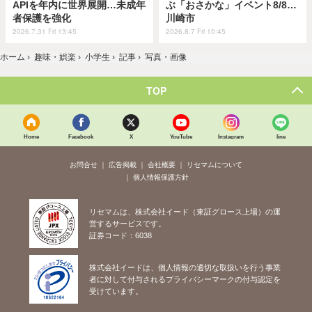
APIを年内に世界展開…未成年
ぶ「おさかな」イベント8/8…
者保護を強化
川崎市
2026.7.31 Fri 13:45
2026.8.7 Fri 10:45
ホーム
›
趣味・娯楽
›
小学生
›
記事
›
写真・画像
TOP
Home
Facebook
X
YouTube
Instagram
line
お問合せ
広告掲載
会社概要
リセマムについて
個人情報保護方針
リセマムは、株式会社イード（東証グロース上場）の運
営するサービスです。
証券コード：6038
株式会社イードは、個人情報の適切な取扱いを行う事業
者に対して付与されるプライバシーマークの付与認定を
受けています。