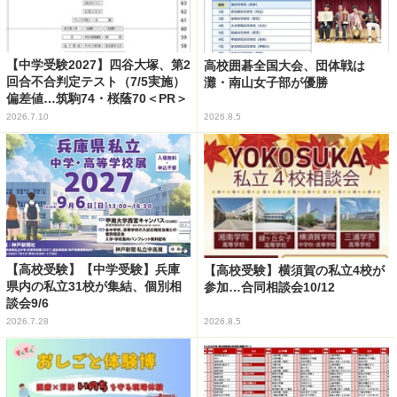
【中学受験2027】四谷大塚、第2
高校囲碁全国大会、団体戦は
回合不合判定テスト（7/5実施）
灘・南山女子部が優勝
偏差値…筑駒74・桜蔭70＜PR＞
2026.7.10
2026.8.5
【高校受験】【中学受験】兵庫
【高校受験】横須賀の私立4校が
県内の私立31校が集結、個別相
参加…合同相談会10/12
談会9/6
2026.7.28
2026.8.5