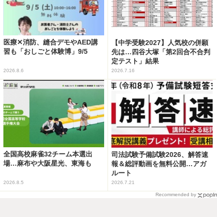
医療✕消防、縫合デモやAED講
【中学受験2027】人気校の併願
習も「おしごと体験博」9/5
先は…四谷大塚「第2回合不合判
定テスト」結果
2026.8.6
2026.7.16
全国高校麻雀32チーム本選出
司法試験予備試験2026、解答速
場…麻布や大阪星光、東海も
報＆総評動画を無料公開…アガ
ルート
2026.8.5
2026.7.21
Recommended by