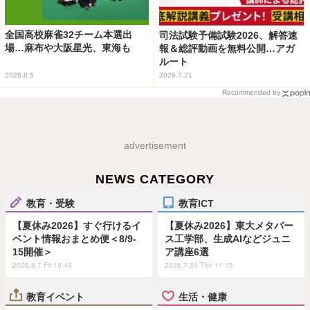
全国高校麻雀32チーム本選出
司法試験予備試験2026、解答速
場…麻布や大阪星光、東海も
報＆総評動画を無料公開…アガ
ルート
2026.8.5
2026.7.21
Recommended by
advertisement
NEWS CATEGORY
教育・受験
教育ICT
【夏休み2026】すぐ行けるイ
【夏休み2026】東大メタバー
ベント情報おまとめ便＜8/9-
ス工学部、生成AIなどジュニ
15開催＞
ア講座6選
2026.8.7 Fri 19:45
2026.7.30 Thu 11:15
教育イベント
生活・健康