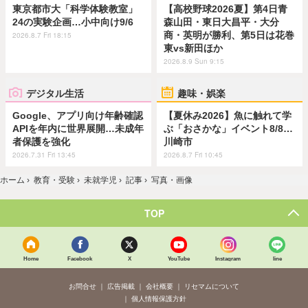
東京都市大「科学体験教室」
【高校野球2026夏】第4日青
24の実験企画…小中向け9/6
森山田・東日大昌平・大分
商・英明が勝利、第5日は花巻
2026.8.7 Fri 18:15
東vs新田ほか
2026.8.9 Sun 9:15
デジタル生活
趣味・娯楽
Google、アプリ向け年齢確認
【夏休み2026】魚に触れて学
APIを年内に世界展開…未成年
ぶ「おさかな」イベント8/8…
者保護を強化
川崎市
2026.7.31 Fri 13:45
2026.8.7 Fri 10:45
ホーム
›
教育・受験
›
未就学児
›
記事
›
写真・画像
TOP
Home
Facebook
X
YouTube
Instagram
line
お問合せ
広告掲載
会社概要
リセマムについて
個人情報保護方針