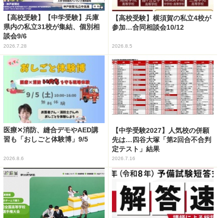
【高校受験】【中学受験】兵庫
【高校受験】横須賀の私立4校が
県内の私立31校が集結、個別相
参加…合同相談会10/12
談会9/6
2026.7.28
2026.8.5
医療✕消防、縫合デモやAED講
【中学受験2027】人気校の併願
習も「おしごと体験博」9/5
先は…四谷大塚「第2回合不合判
定テスト」結果
2026.8.6
2026.7.16