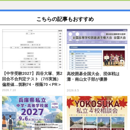
こちらの記事もおすすめ
【中学受験2027】四谷大塚、第2
高校囲碁全国大会、団体戦は
回合不合判定テスト（7/5実施）
灘・南山女子部が優勝
偏差値…筑駒74・桜蔭70＜PR＞
2026.7.10
2026.8.5