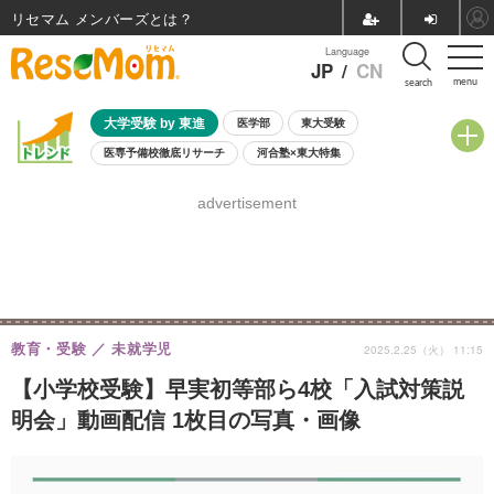
リセマム メンバーズ
Language
JP
/
CN
menu
search
大学受験 by 東進
医学部
東大受験
医専予備校徹底リサーチ
河合塾×東大特集
親子で考える大学選び
高校受験
中学受験
小学校受験
advertisement
共通テスト
夏休み
8月開催学校説明会・相談会
8月開催イベント・WS
全国公立高校 過去問
人気記事
自由研究教材（小学生向け）
自由研究教材（中学生向け）
ランキング
教育・受験
未就学児
2025.2.25（火） 11:15
【小学校受験】早実初等部ら4校「入試対策説
明会」動画配信 1枚目の写真・画像