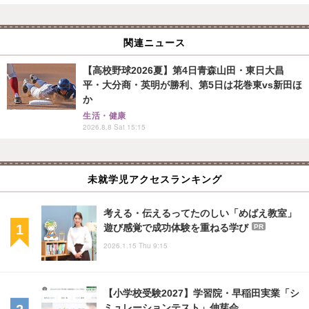
関連ニュース
【高校野球2026夏】第4日青森山田・東日大昌
平・大分商・英明が勝利、第5日は花巻東vs新田ほ
か
生活・健康
2026.8.8 Sat 15:15
未就学児アクセスランキング
考える・伝えるってたのしい「めばえ教室」
遊び感覚で成功体験を重ねる学び
PR
2026.1.15 Thu 9:15
【小学校受験2027】学習院・早稲田実業「シ
ミュレーションテスト」伸芽会