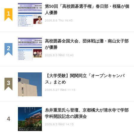
第50回「高校囲碁選手権」春日部・桜蔭が個
人優勝
2026.8.6 Thu 16:45
高校囲碁全国大会、団体戦は灘・南山女子部
が優勝
2026.8.5 Wed 10:40
【大学受験】関関同立「オープンキャンパ
ス」まとめ
2026.5.27 Wed 11:15
糸井重里氏ら登壇、京都橘大が清水寺で学部
学科開設記念の講演会
2026.8.5 Wed 14:15