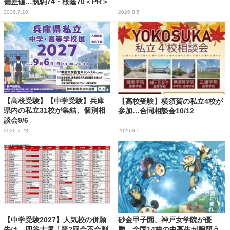
偏差値…筑駒74・桜蔭70＜PR＞
2026.7.10
2026.8.5
【高校受験】【中学受験】兵庫
【高校受験】横須賀の私立4校が
県内の私立31校が集結、個別相
参加…合同相談会10/12
談会9/6
2026.7.28
2026.8.5
【中学受験2027】人気校の併願
砂金甲子園、神戸女学院が優
先は…四谷大塚「第2回合不合判
勝…全国14校の中高生が腕競う