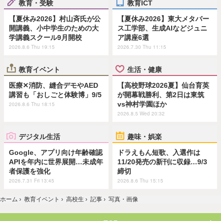
教育・受験
教育ICT
【夏休み2026】村山斉氏が公
【夏休み2026】東大メタバー
開講義、小中学生のための大
ス工学部、生成AIなどジュニ
学講義スクール9月開校
ア講座6選
2026.8.6 Thu 19:15
2026.7.30 Thu 11:15
教育イベント
生活・健康
医療✕消防、縫合デモやAED
【高校野球2026夏】仙台育英
講習も「おしごと体験博」9/5
が開幕戦勝利、第2日は東筑
vs神村学園ほか
2026.8.6 Thu 18:15
2026.8.5 Wed 20:32
デジタル生活
趣味・娯楽
Google、アプリ向け年齢確認
ドラえもん短歌、入選作は
APIを年内に世界展開…未成年
11/20発売の新刊に収録…9/3
者保護を強化
締切
2026.7.31 Fri 13:45
2026.8.6 Thu 15:15
ホーム
›
教育イベント
›
高校生
›
記事
›
写真・画像