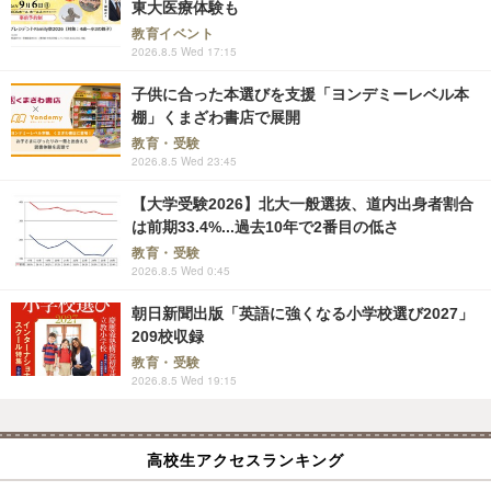
東大医療体験も
教育イベント
2026.8.5 Wed 17:15
子供に合った本選びを支援「ヨンデミーレベル本
棚」くまざわ書店で展開
教育・受験
2026.8.5 Wed 23:45
【大学受験2026】北大一般選抜、道内出身者割合
は前期33.4%...過去10年で2番目の低さ
教育・受験
2026.8.5 Wed 0:45
朝日新聞出版「英語に強くなる小学校選び2027」
209校収録
教育・受験
2026.8.5 Wed 19:15
高校生アクセスランキング