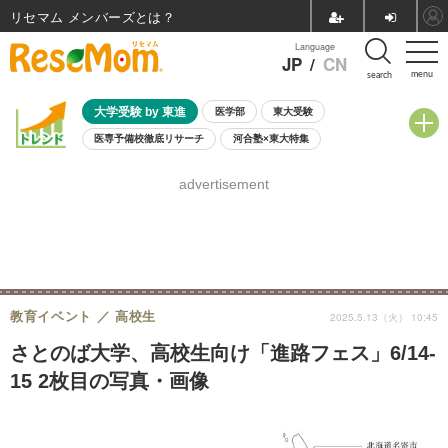
リセマム メンバーズ
Language
JP
/
CN
menu
search
大学受験 by 東進
医学部
東大受験
医専予備校徹底リサーチ
河合塾×東大特集
親子で考える大学選び
高校受験
中学受験
小学校受験
advertisement
共通テスト
夏休み
8月開催学校説明会・相談会
8月開催イベント・WS
全国公立高校 過去問
人気記事
自由研究教材（小学生向け）
自由研究教材（中学生向け）
ランキング
教育イベント
高校生
2025.5.13（火） 10:45
さとのば大学、高校生向け「進路フェス」6/14-
15 2枚目の写真・画像