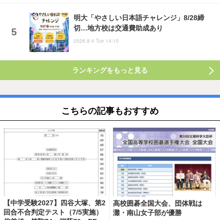
明大「やさしい日本語チャレンジ」8/28締
切…地方校は交通費助成あり
2026.8.4 Tue 14:15
ランキングをもっと見る
こちらの記事もおすすめ
【中学受験2027】四谷大塚、第2
高校囲碁全国大会、団体戦は
回合不合判定テスト（7/5実施）
灘・南山女子部が優勝