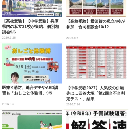
【高校受験】【中学受験】兵庫
【高校受験】横須賀の私立4校が
県内の私立31校が集結、個別相
参加…合同相談会10/12
談会9/6
2026.7.28
2026.8.5
医療✕消防、縫合デモやAED講
【中学受験2027】人気校の併願
習も「おしごと体験博」9/5
先は…四谷大塚「第2回合不合判
定テスト」結果
2026.8.6
2026.7.16