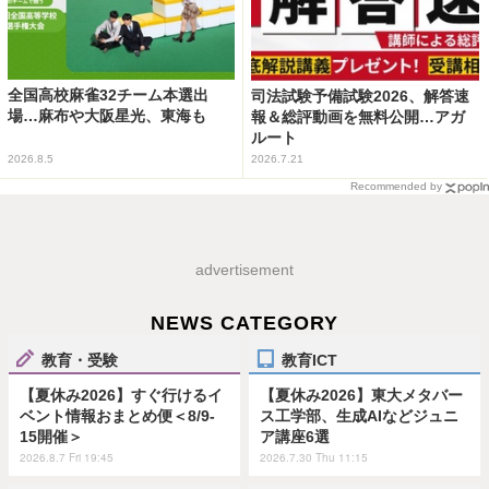
全国高校麻雀32チーム本選出
司法試験予備試験2026、解答速
場…麻布や大阪星光、東海も
報＆総評動画を無料公開…アガ
ルート
2026.8.5
2026.7.21
Recommended by
advertisement
NEWS CATEGORY
教育・受験
教育ICT
【夏休み2026】すぐ行けるイ
【夏休み2026】東大メタバー
ベント情報おまとめ便＜8/9-
ス工学部、生成AIなどジュニ
15開催＞
ア講座6選
2026.8.7 Fri 19:45
2026.7.30 Thu 11:15