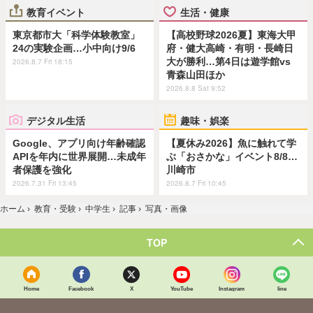
教育イベント
生活・健康
東京都市大「科学体験教室」
【高校野球2026夏】東海大甲
24の実験企画…小中向け9/6
府・健大高崎・有明・長崎日
大が勝利…第4日は遊学館vs
2026.8.7 Fri 18:15
青森山田ほか
2026.8.8 Sat 9:52
デジタル生活
趣味・娯楽
Google、アプリ向け年齢確認
【夏休み2026】魚に触れて学
APIを年内に世界展開…未成年
ぶ「おさかな」イベント8/8…
者保護を強化
川崎市
2026.7.31 Fri 13:45
2026.8.7 Fri 10:45
ホーム
›
教育・受験
›
中学生
›
記事
›
写真・画像
TOP
Home
Facebook
X
YouTube
Instagram
line