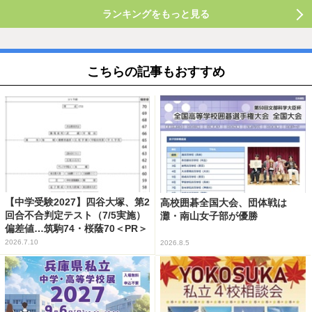
ランキングをもっと見る
こちらの記事もおすすめ
【中学受験2027】四谷大塚、第2
高校囲碁全国大会、団体戦は
回合不合判定テスト（7/5実施）
灘・南山女子部が優勝
偏差値…筑駒74・桜蔭70＜PR＞
2026.7.10
2026.8.5