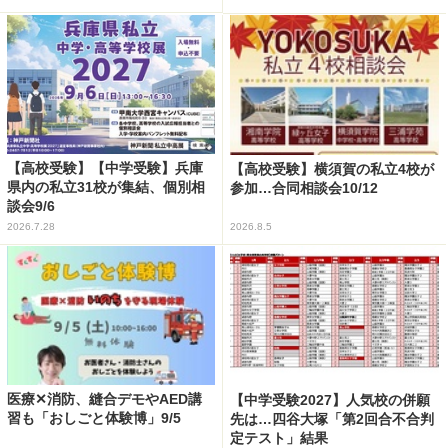
【高校受験】【中学受験】兵庫
【高校受験】横須賀の私立4校が
県内の私立31校が集結、個別相
参加…合同相談会10/12
談会9/6
2026.7.28
2026.8.5
医療✕消防、縫合デモやAED講
【中学受験2027】人気校の併願
習も「おしごと体験博」9/5
先は…四谷大塚「第2回合不合判
定テスト」結果