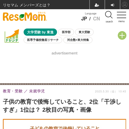
リセマム メンバーズ
Language
JP
/
CN
menu
search
大学受験 by 東進
医学部
東大受験
医専予備校徹底リサーチ
河合塾×東大特集
親子で考える大学選び
高校受験
中学受験
小学校受験
advertisement
共通テスト
夏休み
8月開催学校説明会・相談会
8月開催イベント・WS
全国公立高校 過去問
人気記事
自由研究教材（小学生向け）
自由研究教材（中学生向け）
ランキング
教育・受験
未就学児
2025.5.30（金） 10:45
子供の教育で後悔していること、2位「干渉し
すぎ」1位は？ 2枚目の写真・画像