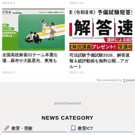
2026.8.6
2026.7.16
全国高校麻雀32チーム本選出
司法試験予備試験2026、解答速
場…麻布や大阪星光、東海も
報＆総評動画を無料公開…アガ
ルート
2026.8.5
2026.7.21
Recommended by
advertisement
NEWS CATEGORY
教育・受験
教育ICT