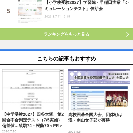
【小学校受験2027】学習院・早稲田実業「シ
ミュレーションテスト」伸芽会
2026.8.7 Fri 12:15
ランキングをもっと見る
こちらの記事もおすすめ
【中学受験2027】四谷大塚、第2
高校囲碁全国大会、団体戦は
回合不合判定テスト（7/5実施）
灘・南山女子部が優勝
偏差値…筑駒74・桜蔭70＜PR＞
2026.7.10
2026.8.5