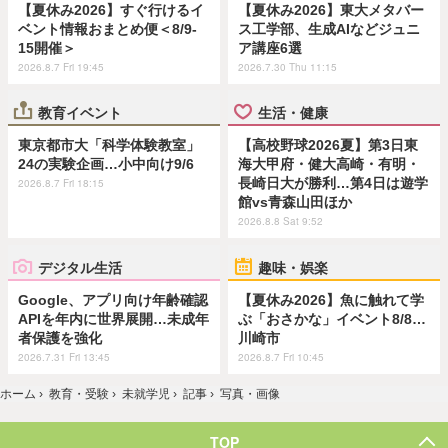
【夏休み2026】すぐ行けるイ
【夏休み2026】東大メタバー
ベント情報おまとめ便＜8/9-
ス工学部、生成AIなどジュニ
15開催＞
ア講座6選
2026.8.7 Fri 19:45
2026.7.30 Thu 11:15
教育イベント
生活・健康
東京都市大「科学体験教室」
【高校野球2026夏】第3日東
24の実験企画…小中向け9/6
海大甲府・健大高崎・有明・
長崎日大が勝利…第4日は遊学
2026.8.7 Fri 18:15
館vs青森山田ほか
2026.8.8 Sat 9:52
デジタル生活
趣味・娯楽
Google、アプリ向け年齢確認
【夏休み2026】魚に触れて学
APIを年内に世界展開…未成年
ぶ「おさかな」イベント8/8…
者保護を強化
川崎市
2026.7.31 Fri 13:45
2026.8.7 Fri 10:45
ホーム
›
教育・受験
›
未就学児
›
記事
›
写真・画像
TOP