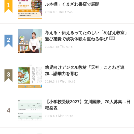
ル本棚」くまざわ書店で展開
2026.8.6 Thu 17:45
考える・伝えるってたのしい「めばえ教室」
遊び感覚で成功体験を重ねる学び
PR
2026.1.15 Thu 9:15
幼児向けデジタル教材「天神」ことわざ追
加…語彙力を育む
2026.3.11 Wed 10:15
【小学校受験2027】立川国際、70人募集…日
程発表
2026.6.1 Mon 14:15