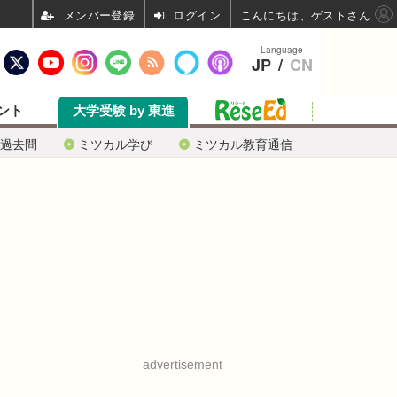
ログイン
こんにちは、ゲストさん
Language
JP
/
CN
ント
大学受験 by 東進
過去問
ミツカル学び
ミツカル教育通信
advertisement