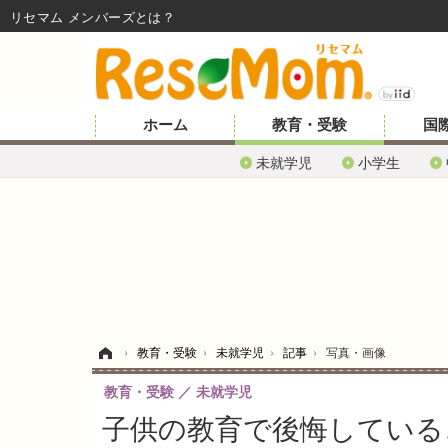
リセマム メンバーズ
ホーム
教育・受験
国
未就学児
小学生
ホーム
›
教育・受験
›
未就学児
›
記事
›
写真・画像
教育・受験
未就学児
子供の教育で後悔している