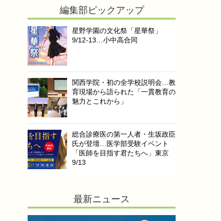
編集部ピックアップ
星野学園の文化祭「星華祭」
9/12-13…小中高合同
関西学院・初の全学校説明会…教
育現場から語られた「一貫教育の
魅力とこれから」
総合診療医の第一人者・生坂政臣
氏が登壇…医学部受験イベント
「医師を目指す君たちへ」東京
9/13
最新ニュース