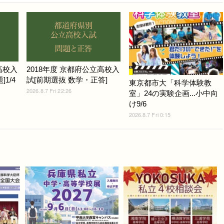
高校入
2018年度 京都府公立高校入
1/4
試[前期選抜 数学・正答]
東京都市大「科学体験教
2026.8.7 Fri 22:26
室」24の実験企画...小中向
け9/6
2026.8.7 Fri 0:15