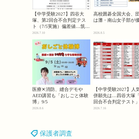
【中学受験2027】四谷大
高校囲碁全国大会、
塚、第2回合不合判定テス
は灘・南山女子部が
ト（7/5実施）偏差値…筑駒
74・桜蔭70＜PR＞
2026.7.10
2026.8.5
医療✕消防、縫合デモや
【中学受験2027】人
AED講習も「おしごと体験
併願先は…四谷大塚「
博」9/5
回合不合判定テスト
2026.8.6
2026.7.16
保護者調査