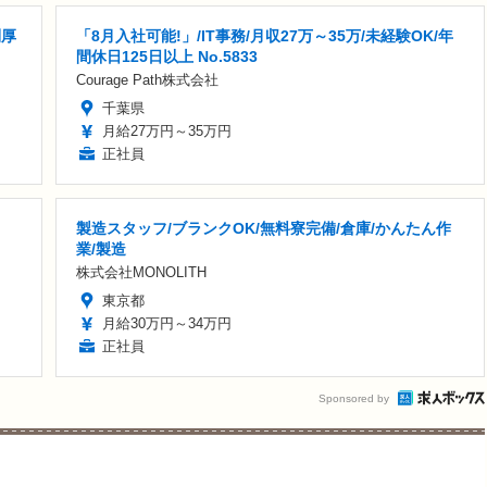
利厚
「8月入社可能!」/IT事務/月収27万～35万/未経験OK/年
間休日125日以上 No.5833
Courage Path株式会社
千葉県
月給27万円～35万円
正社員
製造スタッフ/ブランクOK/無料寮完備/倉庫/かんたん作
業/製造
株式会社MONOLITH
東京都
月給30万円～34万円
正社員
Sponsored by