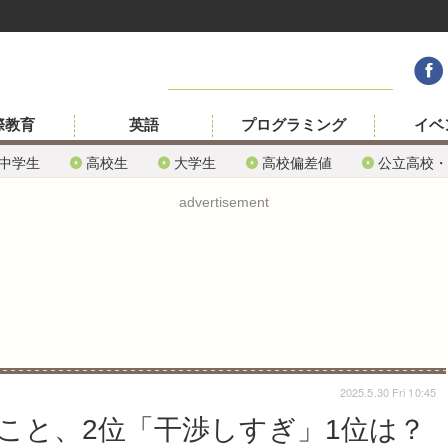
際教育
英語
プログラミング
イベ
中学生
高校生
大学生
高校偏差値
公立高校・
advertisement
2025.5.30 Fri 10:45
こと、2位「干渉しすぎ」1位は？