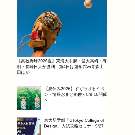
【高校野球2026夏】東海大甲府・健大高崎・有
明・長崎日大が勝利…第4日は遊学館vs青森山
田ほか
【夏休み2026】すぐ行けるイベ
ント情報おまとめ便＜8/9-15開催
＞
東大新学部「UTokyo College of
Design」入試攻略セミナー9/27