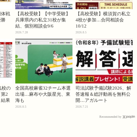
団体戦
【高校受験】【中学受験】
【高校受験】横須賀の私立
優勝
兵庫県内の私立31校が集
4校が参加…合同相談会
結、個別相談会9/6
10/12
2026.7.28
2026.8.5
気校の
全国高校麻雀32チーム本選
司法試験予備試験2026、解
第2
出場…麻布や大阪星光、東
答速報＆総評動画を無料公
」結果
海も
開…アガルート
2026.8.5
2026.7.21
Recommended by