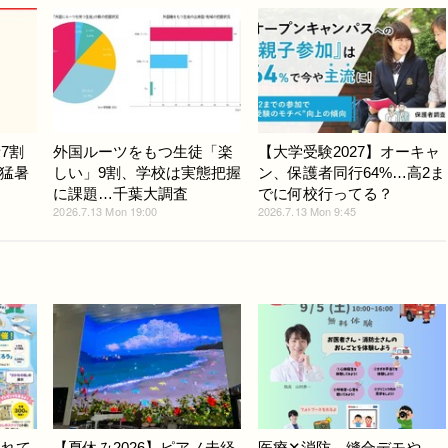
7割
外国ルーツをもつ生徒「楽
【大学受験2027】オーキャ
猛暑
しい」9割、学校は実態把握
ン、保護者同行64%…高2ま
に課題…千葉大調査
でに何校行ってる？
2026.7.13 Mon 19:00
2026.7.13 Mon 9:45
触れて
【夏休み2026】ピアノ未経
医療✕消防、縫合デモや