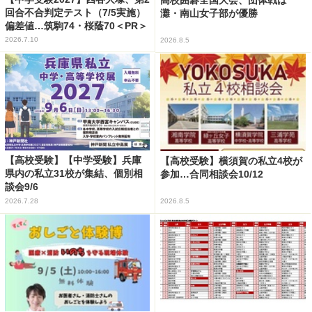
回合不合判定テスト（7/5実施）
灘・南山女子部が優勝
偏差値…筑駒74・桜蔭70＜PR＞
2026.7.10
2026.8.5
【高校受験】【中学受験】兵庫
【高校受験】横須賀の私立4校が
県内の私立31校が集結、個別相
参加…合同相談会10/12
談会9/6
2026.7.28
2026.8.5