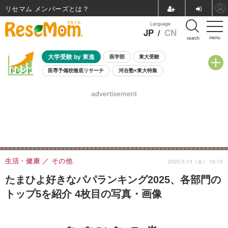
リセマム メンバーズ
Language
JP
/
CN
menu
search
大学受験 by 東進
医学部
東大受験
医専予備校徹底リサーチ
河合塾×東大特集
親子で考える大学選び
高校受験
中学受験
小学校受験
advertisement
共通テスト
夏休み
8月開催学校説明会・相談会
8月開催イベント・WS
全国公立高校 過去問
人気記事
自由研究教材（小学生向け）
自由研究教材（中学生向け）
ランキング
生活・健康
その他
2025.6.13（金） 16:15
たまひよ好きなパパランキング2025、各部門の
トップ5を紹介 4枚目の写真・画像