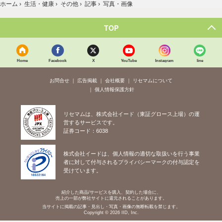
ホーム
›
生活・健康
›
その他
›
記事
›
写真・画像
TOP
Home
Facebook
X
YouTube
Instagram
line
お問合せ
広告掲載
会社概要
リセマムについて
個人情報保護方針
リセマムは、株式会社イード（東証グロース上場）の運
営するサービスです。
証券コード：6038
株式会社イードは、個人情報の適切な取扱いを行う事業
者に対して付与されるプライバシーマークの付与認定を
受けています。
紹介した商品/サービスを購入、契約した場合に、
売上の一部が弊社サイトに還元されることがあります。
当サイトに掲載の記事・見出し・写真・画像の無断転載を禁じます。
Copyright © 2026 IID, Inc.