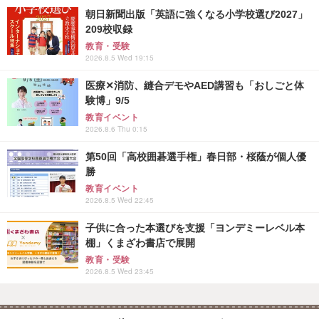
朝日新聞出版「英語に強くなる小学校選び2027」
209校収録
教育・受験
2026.8.5 Wed 19:15
医療✕消防、縫合デモやAED講習も「おしごと体
験博」9/5
教育イベント
2026.8.6 Thu 0:15
第50回「高校囲碁選手権」春日部・桜蔭が個人優
勝
教育イベント
2026.8.5 Wed 22:45
子供に合った本選びを支援「ヨンデミーレベル本
棚」くまざわ書店で展開
教育・受験
2026.8.5 Wed 23:45