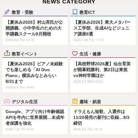
NEWS CATEGORY
教育・受験
教育ICT
【夏休み2026】村山斉氏が公
【夏休み2026】東大メタバー
開講義、小中学生のための大
ス工学部、生成AIなどジュニ
学講義スクール9月開校
ア講座6選
2026.8.6 Thu 19:15
2026.7.30 Thu 11:15
教育イベント
生活・健康
【夏休み2026】ピアノ未経験
【高校野球2026夏】仙台育英
でも楽しめる「AI Duo
が開幕戦勝利、第2日は東筑
Piano」横浜みなとみらい
vs神村学園ほか
8/31まで
2026.8.5 Wed 20:32
2026.8.6 Thu 19:45
デジタル生活
趣味・娯楽
Google、アプリ向け年齢確認
ドラえもん短歌、入選作は
APIを年内に世界展開…未成年
11/20発売の新刊に収録…9/3
者保護を強化
締切
2026.7.31 Fri 13:45
2026.8.6 Thu 15:15