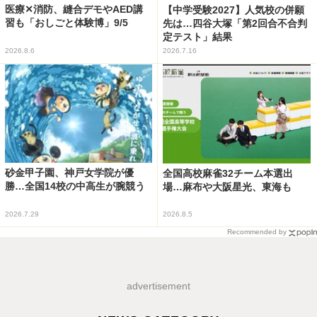
医療✕消防、縫合デモやAED講
【中学受験2027】人気校の併願
習も「おしごと体験博」9/5
先は…四谷大塚「第2回合不合判
定テスト」結果
2026.8.6
2026.7.16
砂金甲子園、神戸女学院が優
全国高校麻雀32チーム本選出
勝…全国14校の中高生が腕競う
場…麻布や大阪星光、東海も
2026.7.29
2026.8.5
Recommended by
advertisement