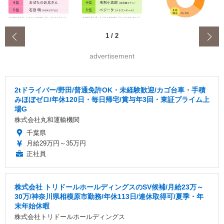
‹
1
/
2
advertisement
2tドライバー/野田/普通免許OK・未経験歓迎/カゴ台車・手積
みほぼゼロ/年休120日・毎日帰宅/賞与年3回・東証プライム上
場G
株式会社丸和運輸機関
千葉県
月給29万円～35万円
正社員
株式会社 トリドールホールディングスのSV候補/月給23万～
30万/神奈川県相模原市勤務/年休113日/連休取得可/夏季・年
末年始休暇
株式会社トリドールホールディングス