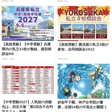
2026.7.10
2026.8.5
【高校受験】【中学受験】兵庫
【高校受験】横須賀の私立4校が
県内の私立31校が集結、個別相
参加…合同相談会10/12
談会9/6
2026.7.28
2026.8.5
【中学受験2027】人気校の併願
砂金甲子園、神戸女学院が優
先は…四谷大塚「第2回合不合判
勝…全国14校の中高生が腕競う
定テスト」結果