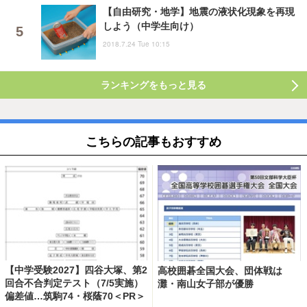
【自由研究・地学】地震の液状化現象を再現
しよう（中学生向け）
2018.7.24 Tue 10:15
ランキングをもっと見る
こちらの記事もおすすめ
【中学受験2027】四谷大塚、第2
高校囲碁全国大会、団体戦は
回合不合判定テスト（7/5実施）
灘・南山女子部が優勝
偏差値…筑駒74・桜蔭70＜PR＞