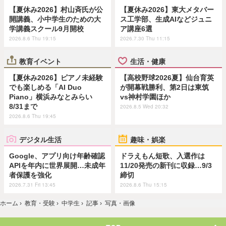
【夏休み2026】村山斉氏が公
【夏休み2026】東大メタバー
開講義、小中学生のための大
ス工学部、生成AIなどジュニ
学講義スクール9月開校
ア講座6選
2026.8.6 Thu 19:15
2026.7.30 Thu 11:15
教育イベント
生活・健康
【夏休み2026】ピアノ未経験
【高校野球2026夏】仙台育英
でも楽しめる「AI Duo
が開幕戦勝利、第2日は東筑
Piano」横浜みなとみらい
vs神村学園ほか
8/31まで
2026.8.5 Wed 20:32
2026.8.6 Thu 19:45
デジタル生活
趣味・娯楽
Google、アプリ向け年齢確認
ドラえもん短歌、入選作は
APIを年内に世界展開…未成年
11/20発売の新刊に収録…9/3
者保護を強化
締切
2026.7.31 Fri 13:45
2026.8.6 Thu 15:15
ホーム
›
教育・受験
›
中学生
›
記事
›
写真・画像