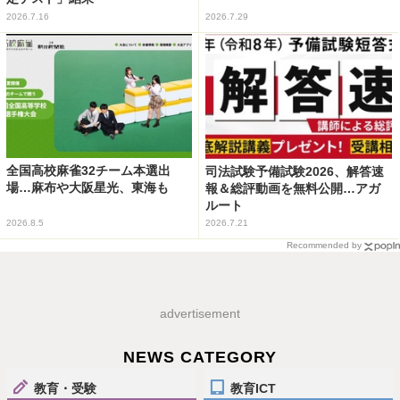
2026.7.16
2026.7.29
全国高校麻雀32チーム本選出
司法試験予備試験2026、解答速
場…麻布や大阪星光、東海も
報＆総評動画を無料公開…アガ
ルート
2026.8.5
2026.7.21
Recommended by
advertisement
NEWS CATEGORY
教育・受験
教育ICT