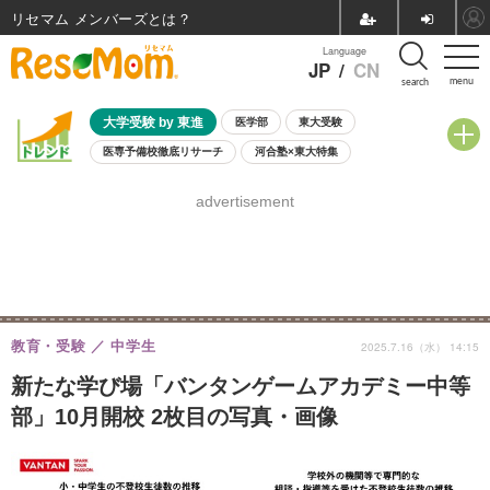
リセマム メンバーズ
Language
JP
/
CN
menu
search
大学受験 by 東進
医学部
東大受験
医専予備校徹底リサーチ
河合塾×東大特集
親子で考える大学選び
高校受験
中学受験
小学校受験
advertisement
共通テスト
夏休み
8月開催学校説明会・相談会
8月開催イベント・WS
全国公立高校 過去問
人気記事
自由研究教材（小学生向け）
自由研究教材（中学生向け）
ランキング
教育・受験
中学生
2025.7.16（水） 14:15
新たな学び場「バンタンゲームアカデミー中等
部」10月開校 2枚目の写真・画像