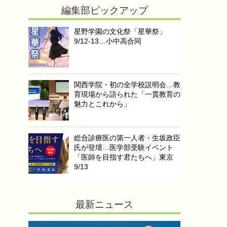
編集部ピックアップ
星野学園の文化祭「星華祭」
9/12-13…小中高合同
関西学院・初の全学校説明会…教
育現場から語られた「一貫教育の
魅力とこれから」
総合診療医の第一人者・生坂政臣
氏が登壇…医学部受験イベント
「医師を目指す君たちへ」東京
9/13
最新ニュース