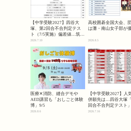
【中学受験2027】四谷大
高校囲碁全国大会、
塚、第2回合不合判定テス
は灘・南山女子部が
ト（7/5実施）偏差値…筑駒
74・桜蔭70＜PR＞
2026.7.10
2026.8.5
医療✕消防、縫合デモや
【中学受験2027】人
AED講習も「おしごと体験
併願先は…四谷大塚「
博」9/5
回合不合判定テスト
2026.8.6
2026.7.16