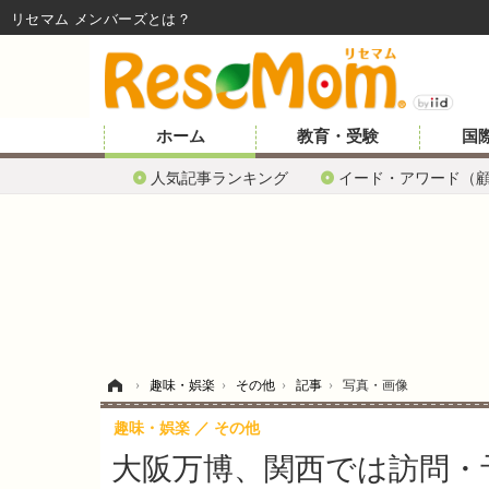
リセマム メンバーズ
ホーム
教育・受験
国
人気記事ランキング
イード・アワード（
ホーム
›
趣味・娯楽
›
その他
›
記事
›
写真・画像
趣味・娯楽
その他
大阪万博、関西では訪問・