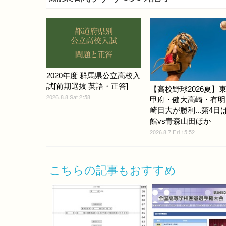
2020年度 群馬県公立高校入
試[前期選抜 英語・正答]
【高校野球2026夏】
2026.8.8 Sat 2:58
甲府・健大高崎・有明
崎日大が勝利...第4日
館vs青森山田ほか
2026.8.7 Fri 15:52
こちらの記事もおすすめ