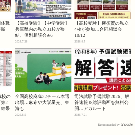
団体戦
【高校受験】【中学受験】
【高校受験】横須賀の私立
優勝
兵庫県内の私立31校が集
4校が参加…合同相談会
結、個別相談会9/6
10/12
2026.7.28
2026.8.5
気校の
全国高校麻雀32チーム本選
司法試験予備試験2026、解
第2
出場…麻布や大阪星光、東
答速報＆総評動画を無料公
」結果
海も
開…アガルート
2026.8.5
2026.7.21
Recommended by