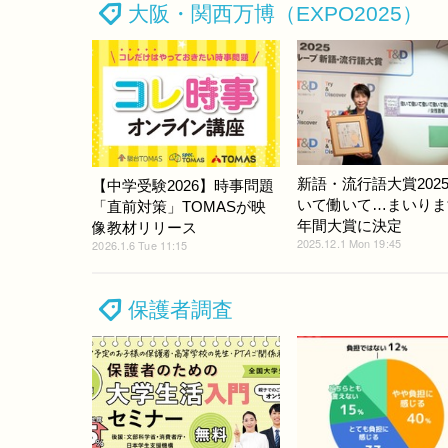
大阪・関西万博（EXPO2025）
新語・流行語大賞202
【中学受験2026】時事問題
いて働いて…まいりま
「直前対策」TOMASが映
年間大賞に決定
像教材リリース
2025.12.1 Mon 19:45
2026.1.6 Tue 11:15
保護者調査