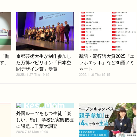
5「働
京都芸術大生が制作参加し
新語・流行語大賞2025「エ
す」
た万博パビリオン「日本空
ッホエッホ」など30語ノミ
間デザイン賞」受賞
ネート
2025.11.27 Thu 19:15
2025.11.6 Thu 15:15
外国ルーツをもつ生徒「楽
しい」9割、学校は実態把握
に課題…千葉大調査
2026.7.13 Mon 19:00