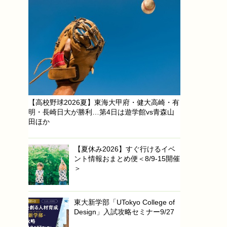
【高校野球2026夏】東海大甲府・健大高崎・有
明・長崎日大が勝利…第4日は遊学館vs青森山
田ほか
【夏休み2026】すぐ行けるイベ
ント情報おまとめ便＜8/9-15開催
＞
東大新学部「UTokyo College of
Design」入試攻略セミナー9/27