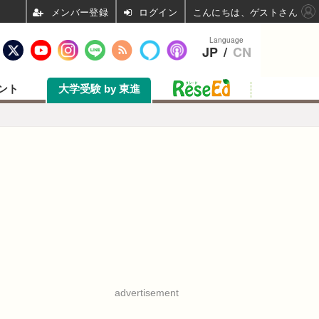
ログイン
こんにちは、ゲストさん
Language
JP
/
CN
ント
大学受験 by 東進
advertisement