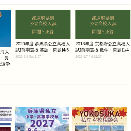
2020年度 群馬県公立高校入
2018年度 京都府公立高校入
試[前期選抜 英語・問題]4/6
試[前期選抜 数学・問題]1/4
東海大
2026.8.8 Sat 2:57
2026.8.7 Fri 22:27
・長
は遊学