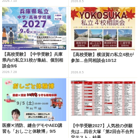
2026.7.10
2026.8.5
【高校受験】【中学受験】兵庫
【高校受験】横須賀の私立4校が
県内の私立31校が集結、個別相
参加…合同相談会10/12
談会9/6
2026.7.28
2026.8.5
医療✕消防、縫合デモやAED講
【中学受験2027】人気校の併願
習も「おしごと体験博」9/5
先は…四谷大塚「第2回合不合判
定テスト」結果