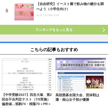
【自由研究】イースト菌で飲み物の糖分を調
べよう（小学生向け）
2018.7.23 Mon 9:00
ランキングをもっと見る
こちらの記事もおすすめ
【中学受験2027】四谷大塚、第2
高校囲碁全国大会、団体戦は
回合不合判定テスト（7/5実施）
灘・南山女子部が優勝
偏差値…筑駒74・桜蔭70＜PR＞