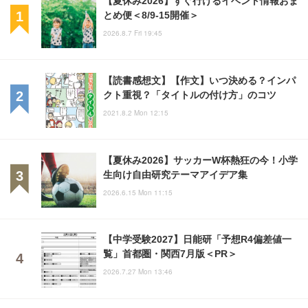
とめ便＜8/9-15開催＞
2026.8.7 Fri 19:45
【読書感想文】【作文】いつ決める？インパ
クト重視？「タイトルの付け方」のコツ
2021.8.2 Mon 12:15
【夏休み2026】サッカーW杯熱狂の今！小学
生向け自由研究テーマアイデア集
2026.6.15 Mon 11:15
【中学受験2027】日能研「予想R4偏差値一
覧」首都圏・関西7月版＜PR＞
2026.7.27 Mon 13:46