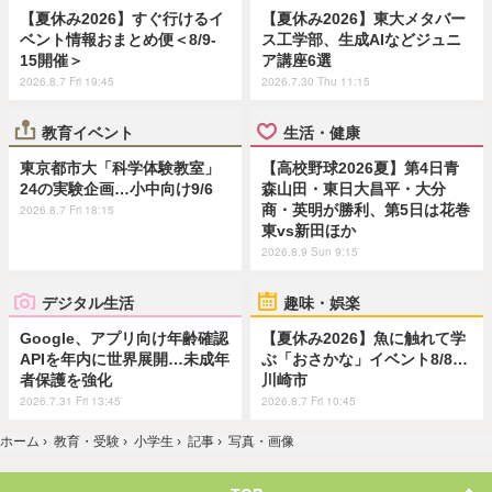
【夏休み2026】すぐ行けるイ
【夏休み2026】東大メタバー
ベント情報おまとめ便＜8/9-
ス工学部、生成AIなどジュニ
15開催＞
ア講座6選
2026.8.7 Fri 19:45
2026.7.30 Thu 11:15
教育イベント
生活・健康
東京都市大「科学体験教室」
【高校野球2026夏】第4日青
24の実験企画…小中向け9/6
森山田・東日大昌平・大分
商・英明が勝利、第5日は花巻
2026.8.7 Fri 18:15
東vs新田ほか
2026.8.9 Sun 9:15
デジタル生活
趣味・娯楽
Google、アプリ向け年齢確認
【夏休み2026】魚に触れて学
APIを年内に世界展開…未成年
ぶ「おさかな」イベント8/8…
者保護を強化
川崎市
2026.7.31 Fri 13:45
2026.8.7 Fri 10:45
ホーム
›
教育・受験
›
小学生
›
記事
›
写真・画像