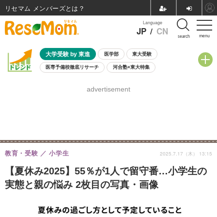
リセマム メンバーズ
Language
JP
/
CN
menu
search
大学受験 by 東進
医学部
東大受験
医専予備校徹底リサーチ
河合塾×東大特集
親子で考える大学選び
高校受験
中学受験
小学校受験
advertisement
共通テスト
夏休み
8月開催学校説明会・相談会
8月開催イベント・WS
全国公立高校 過去問
人気記事
自由研究教材（小学生向け）
自由研究教材（中学生向け）
ランキング
教育・受験
小学生
2025.7.17（木） 13:15
【夏休み2025】55％が1人で留守番…小学生の
実態と親の悩み 2枚目の写真・画像