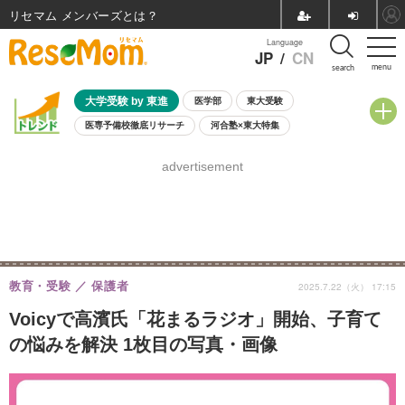
リセマム メンバーズ
Language
JP
/
CN
menu
search
大学受験 by 東進
医学部
東大受験
医専予備校徹底リサーチ
河合塾×東大特集
親子で考える大学選び
高校受験
中学受験
小学校受験
advertisement
共通テスト
夏休み
8月開催学校説明会・相談会
8月開催イベント・WS
全国公立高校 過去問
人気記事
自由研究教材（小学生向け）
自由研究教材（中学生向け）
ランキング
教育・受験
保護者
2025.7.22（火） 17:15
Voicyで高濱氏「花まるラジオ」開始、子育て
の悩みを解決 1枚目の写真・画像