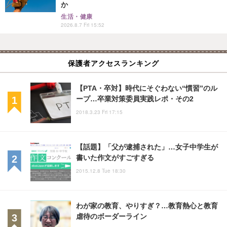
か
生活・健康
2026.8.7 Fri 15:52
保護者アクセスランキング
【PTA・卒対】時代にそぐわない“慣習”のル
ープ…卒業対策委員実践レポ・その2
2018.3.23 Fri 17:15
【話題】「父が逮捕された」…女子中学生が
書いた作文がすごすぎる
2015.12.8 Tue 18:30
わが家の教育、やりすぎ？…教育熱心と教育
虐待のボーダーライン