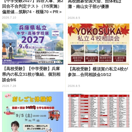
【中学受験2027】四谷大塚、第2
高校囲碁全国大会、団体戦は
回合不合判定テスト（7/5実施）
灘・南山女子部が優勝
偏差値…筑駒74・桜蔭70＜PR＞
2026.7.10
2026.8.5
【高校受験】【中学受験】兵庫
【高校受験】横須賀の私立4校が
県内の私立31校が集結、個別相
参加…合同相談会10/12
談会9/6
2026.7.28
2026.8.5