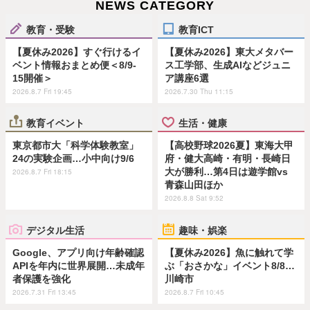
NEWS CATEGORY
教育・受験
教育ICT
【夏休み2026】すぐ行けるイ
【夏休み2026】東大メタバー
ベント情報おまとめ便＜8/9-
ス工学部、生成AIなどジュニ
15開催＞
ア講座6選
2026.8.7 Fri 19:45
2026.7.30 Thu 11:15
教育イベント
生活・健康
東京都市大「科学体験教室」
【高校野球2026夏】東海大甲
24の実験企画…小中向け9/6
府・健大高崎・有明・長崎日
大が勝利…第4日は遊学館vs
2026.8.7 Fri 18:15
青森山田ほか
2026.8.8 Sat 9:52
デジタル生活
趣味・娯楽
Google、アプリ向け年齢確認
【夏休み2026】魚に触れて学
APIを年内に世界展開…未成年
ぶ「おさかな」イベント8/8…
者保護を強化
川崎市
2026.7.31 Fri 13:45
2026.8.7 Fri 10:45