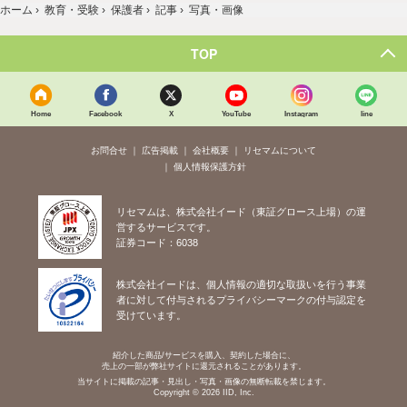
ホーム
›
教育・受験
›
保護者
›
記事
›
写真・画像
TOP
Home
Facebook
X
YouTube
Instagram
line
お問合せ
広告掲載
会社概要
リセマムについて
個人情報保護方針
リセマムは、株式会社イード（東証グロース上場）の運
営するサービスです。
証券コード：6038
株式会社イードは、個人情報の適切な取扱いを行う事業
者に対して付与されるプライバシーマークの付与認定を
受けています。
紹介した商品/サービスを購入、契約した場合に、
売上の一部が弊社サイトに還元されることがあります。
当サイトに掲載の記事・見出し・写真・画像の無断転載を禁じます。
Copyright © 2026 IID, Inc.