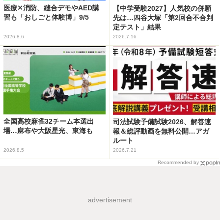
医療✕消防、縫合デモやAED講
【中学受験2027】人気校の併願
習も「おしごと体験博」9/5
先は…四谷大塚「第2回合不合判
定テスト」結果
2026.8.6
2026.7.16
全国高校麻雀32チーム本選出
司法試験予備試験2026、解答速
場…麻布や大阪星光、東海も
報＆総評動画を無料公開…アガ
ルート
2026.8.5
2026.7.21
Recommended by
advertisement