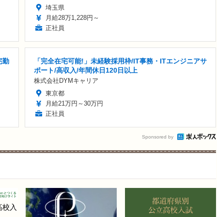
埼玉県
月給28万1,228円～
正社員
宅勤
「完全在宅可能!」未経験採用枠/IT事務・ITエンジニアサ
ポート/高収入/年間休日120日以上
株式会社DYMキャリア
東京都
月給21万円～30万円
正社員
Sponsored by
高校入