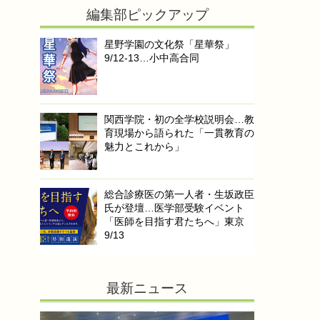
編集部ピックアップ
星野学園の文化祭「星華祭」
9/12-13…小中高合同
関西学院・初の全学校説明会…教
育現場から語られた「一貫教育の
魅力とこれから」
総合診療医の第一人者・生坂政臣
氏が登壇…医学部受験イベント
「医師を目指す君たちへ」東京
9/13
最新ニュース