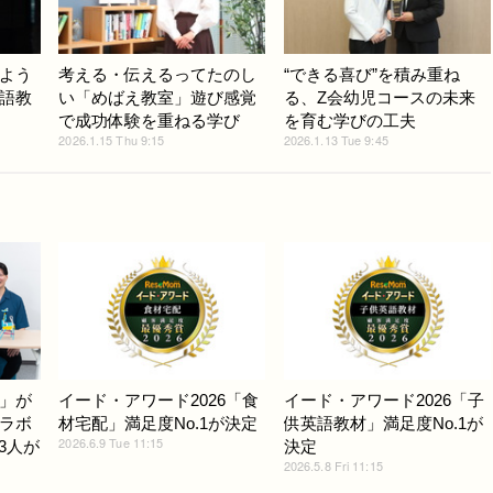
よう
考える・伝えるってたのし
“できる喜び”を積み重ね
語教
い「めばえ教室」遊び感覚
る、Z会幼児コースの未来
で成功体験を重ねる学び
を育む学びの工夫
2026.1.15 Thu 9:15
2026.1.13 Tue 9:45
」が
イード・アワード2026「食
イード・アワード2026「子
ラボ
材宅配」満足度No.1が決定
供英語教材」満足度No.1が
2026.6.9 Tue 11:15
3人が
決定
2026.5.8 Fri 11:15