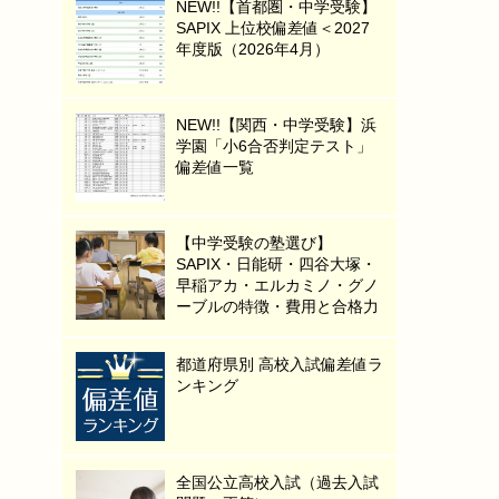
NEW!!【首都圏・中学受験】
SAPIX 上位校偏差値＜2027
年度版（2026年4月）
NEW!!【関西・中学受験】浜
学園「小6合否判定テスト」
偏差値一覧
【中学受験の塾選び】
SAPIX・日能研・四谷大塚・
早稲アカ・エルカミノ・グノ
ーブルの特徴・費用と合格力
都道府県別 高校入試偏差値ラ
ンキング
全国公立高校入試（過去入試