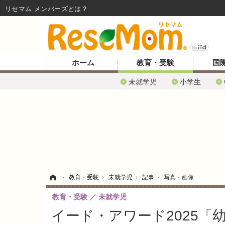
リセマム メンバーズ
ホーム
教育・受験
国
未就学児
小学生
ホーム
›
教育・受験
›
未就学児
›
記事
›
写真・画像
教育・受験
未就学児
イード・アワード2025「幼