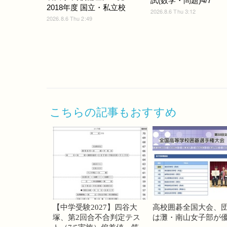
試(数学・問題)4/7
2018年度 国立・私立校
2026.8.6 Thu 3:12
2026.8.6 Thu 2:49
こちらの記事もおすすめ
【中学受験2027】四谷大
高校囲碁全国大会、
塚、第2回合不合判定テス
は灘・南山女子部が