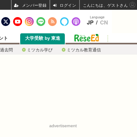
ログイン
こんにちは、ゲストさん
Language
JP
/
CN
ント
大学受験 by 東進
過去問
ミツカル学び
ミツカル教育通信
advertisement