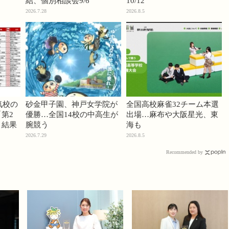
結、個別相談会9/6
10/12
2026.7.28
2026.8.5
気校の
砂金甲子園、神戸女学院が
全国高校麻雀32チーム本選
第2
優勝…全国14校の中高生が
出場…麻布や大阪星光、東
」結果
腕競う
海も
2026.7.29
2026.8.5
Recommended by