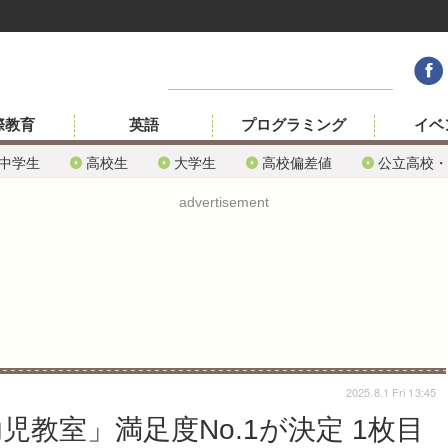
際教育
英語
プログラミング
イベ
中学生
高校生
大学生
高校偏差値
公立高校・
advertisement
2025.8.1 Fri 13:45
児教室」満足度No.1が決定 1枚目