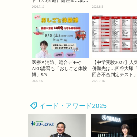
ト（7/5実施）偏差値…筑駒
74・桜蔭70＜PR＞
2026.7.10
2026.8.5
医療✕消防、縫合デモや
【中学受験2027】人
AED講習も「おしごと体験
併願先は…四谷大塚「
博」9/5
回合不合判定テスト
2026.8.6
2026.7.16
イード・アワード2025