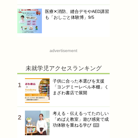
医療✕消防、縫合デモやAED講習
も「おしごと体験博」9/5
advertisement
未就学児アクセスランキング
子供に合った本選びを支援
「ヨンデミーレベル本棚」く
まざわ書店で展開
考える・伝えるってたのしい
「めばえ教室」遊び感覚で成
功体験を重ねる学び
PR