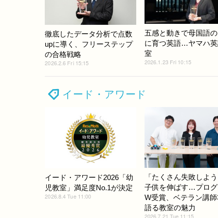
五感と動きで母国語の
徹底したデータ分析で点数
に育つ英語…ヤマハ英
upに導く、フリーステップ
室
の合格戦略
2026.1.23 Fri 10:15
2026.2.6 Fri 15:15
イード・アワード
「たくさん失敗しよう
イード・アワード2026「幼
子供を伸ばす…プログ
児教室」満足度No.1が決定
2026.8.4 Tue 11:00
W受賞、ベテラン講師
語る教室の魅力
2026.7.21 Tue 11:15