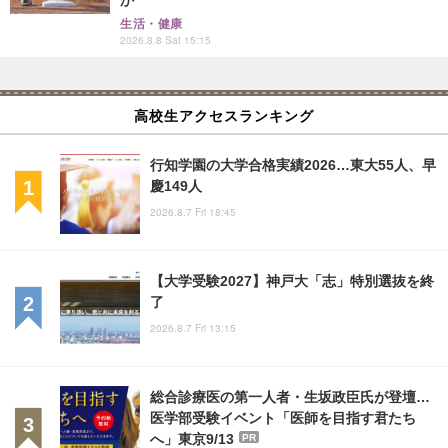
生活・健康
2026.8.8 Sat 15:15
高校生アクセスランキング
行知学園の大学合格実績2026…東大55人、早
慶149人
2026.8.7 Fri 18:45
【大学受験2027】神戸大「志」特別選抜を終
了
2026.8.7 Fri 13:15
総合診療医の第一人者・生坂政臣氏が登壇…
医学部受験イベント「医師を目指す君たち
へ」東京9/13
PR