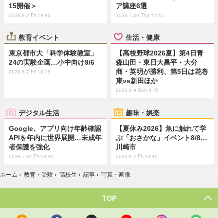
15開催＞
ア講座6選
2026.8.7 Fri 19:45
2026.7.30 Thu 11:15
教育イベント
生活・健康
東京都市大「科学体験教室」
【高校野球2026夏】第4日青
24の実験企画…小中向け9/6
森山田・東日大昌平・大分
商・英明が勝利、第5日は花巻
2026.8.7 Fri 18:15
東vs新田ほか
2026.8.9 Sun 9:15
デジタル生活
趣味・娯楽
Google、アプリ向け年齢確認
【夏休み2026】魚に触れて学
APIを年内に世界展開…未成年
ぶ「おさかな」イベント8/8…
者保護を強化
川崎市
2026.7.31 Fri 13:45
2026.8.7 Fri 10:45
ホーム
›
教育・受験
›
高校生
›
記事
›
写真・画像
TOP