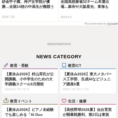
砂金甲子園、神戸女学院が優
全国高校麻雀32チーム本選出
勝…全国14校の中高生が腕競う
場…麻布や大阪星光、東海も
2026.7.29
2026.8.5
Recommended by
advertisement
NEWS CATEGORY
教育・受験
教育ICT
【夏休み2026】村山斉氏が公
【夏休み2026】東大メタバー
開講義、小中学生のための大
ス工学部、生成AIなどジュニ
学講義スクール9月開校
ア講座6選
2026.8.6 Thu 19:15
2026.7.30 Thu 11:15
教育イベント
生活・健康
【夏休み2026】ピアノ未経験
【高校野球2026夏】仙台育英
でも楽しめる「AI Duo
が開幕戦勝利、第2日は東筑