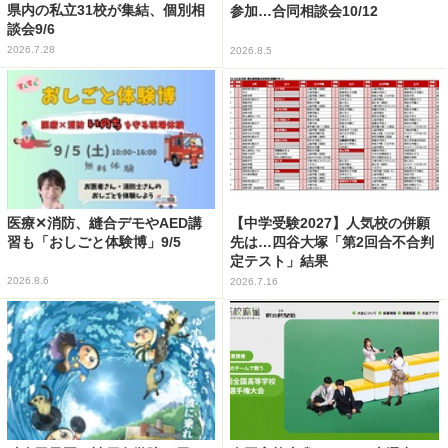
県内の私立31校が集結、個別相
参加…合同相談会10/12
談会9/6
2026.7.28
2026.8.5
医療✕消防、縫合デモやAED講
【中学受験2027】人気校の併願
習も「おしごと体験博」9/5
先は…四谷大塚「第2回合不合判
定テスト」結果
2026.8.6
2026.7.16