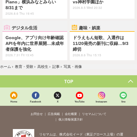
Piano」横浜みなとみらい
vs神村学園ほか
8/31まで
2026.8.5 Wed 20:32
2026.8.6 Thu 19:45
デジタル生活
趣味・娯楽
Google、アプリ向け年齢確認
ドラえもん短歌、入選作は
APIを年内に世界展開…未成年
11/20発売の新刊に収録…9/3
者保護を強化
締切
2026.7.31 Fri 13:45
2026.8.6 Thu 15:15
ホーム
›
教育・受験
›
高校生
›
記事
›
写真・画像
TOP
Home
Facebook
X
YouTube
Instagram
line
お問合せ
広告掲載
会社概要
リセマムについて
個人情報保護方針
リセマムは、株式会社イード（東証グロース上場）の運