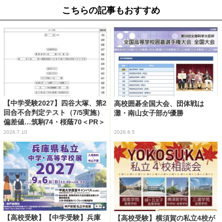
こちらの記事もおすすめ
【中学受験2027】四谷大塚、第2
高校囲碁全国大会、団体戦は
回合不合判定テスト（7/5実施）
灘・南山女子部が優勝
偏差値…筑駒74・桜蔭70＜PR＞
2026.7.10
2026.8.5
【高校受験】【中学受験】兵庫
【高校受験】横須賀の私立4校が