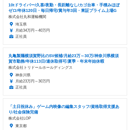
10tドライバー/久喜/夜勤・長距離なし/カゴ台車・手積みほぼ
ゼロ/年休120日・毎日帰宅/賞与年3回・東証プライム上場G
株式会社丸和運輸機関
埼玉県
月給34万円～40万円
正社員
丸亀製麺横須賀野比のSV候補/月給23万～30万/神奈川県横須
賀市勤務/年休113日/連休取得可/夏季・年末年始休暇
株式会社トリドールホールディングス
神奈川県
月給23万円～30万円
正社員
「土日祝休み」ゲーム内映像の編集スタッフ/資格取得支援あ
り/社会保険完備
株式会社LOP
東京都