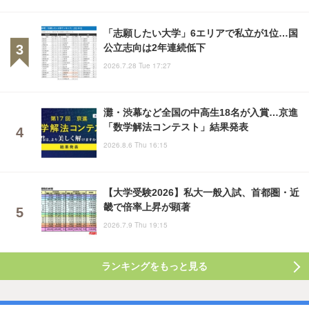
「志願したい大学」6エリアで私立が1位…国
公立志向は2年連続低下
2026.7.28 Tue 17:27
灘・渋幕など全国の中高生18名が入賞…京進
「数学解法コンテスト」結果発表
2026.8.6 Thu 16:15
【大学受験2026】私大一般入試、首都圏・近
畿で倍率上昇が顕著
2026.7.9 Thu 19:15
ランキングをもっと見る