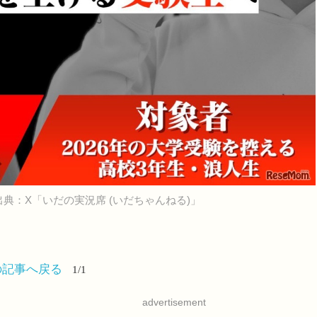
出典：X「いだの実況席 (いだちゃんねる)」
の記事へ戻る
1/1
advertisement