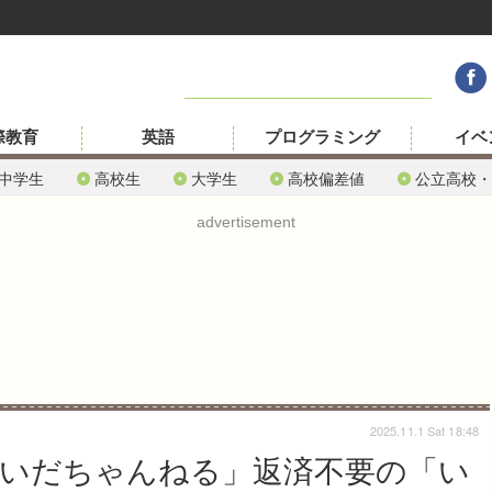
際教育
英語
プログラミング
イベ
中学生
高校生
大学生
高校偏差値
公立高校・
advertisement
2025.11.1 Sat 18:48
er「いだちゃんねる」返済不要の「い