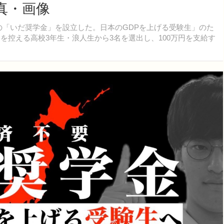
真・画像
要の「いだ奨学金」を設立した。日本のGDPを上げる受験生」のた
験を控える高校3年生・浪人生から3名を選出し、100万円を支給す