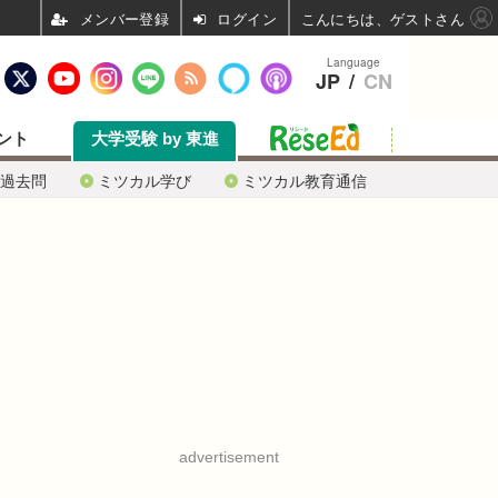
ログイン
こんにちは、ゲストさん
Language
JP
/
CN
ント
大学受験 by 東進
過去問
ミツカル学び
ミツカル教育通信
advertisement