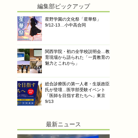
編集部ピックアップ
星野学園の文化祭「星華祭」
9/12-13…小中高合同
関西学院・初の全学校説明会…教
育現場から語られた「一貫教育の
魅力とこれから」
総合診療医の第一人者・生坂政臣
氏が登壇…医学部受験イベント
「医師を目指す君たちへ」東京
9/13
最新ニュース