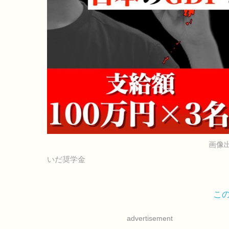
画像
いだ奨学金
こ
advertisement