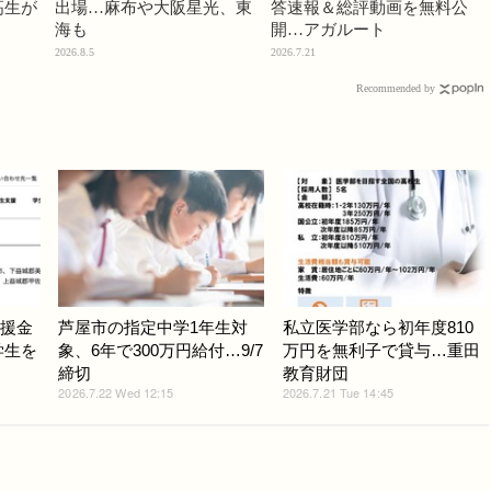
高生が
出場…麻布や大阪星光、東
答速報＆総評動画を無料公
海も
開…アガルート
2026.8.5
2026.7.21
Recommended by
支援金
芦屋市の指定中学1年生対
私立医学部なら初年度810
学生を
象、6年で300万円給付…9/7
万円を無利子で貸与…重田
締切
教育財団
2026.7.22 Wed 12:15
2026.7.21 Tue 14:45