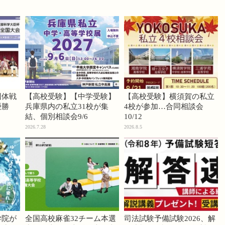
団体戦
【高校受験】【中学受験】
【高校受験】横須賀の私立
優勝
兵庫県内の私立31校が集
4校が参加…合同相談会
結、個別相談会9/6
10/12
2026.7.28
2026.8.5
学院が
全国高校麻雀32チーム本選
司法試験予備試験2026、解