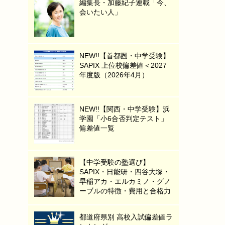
編集長・加藤紀子連載「今、
会いたい人」
NEW!!【首都圏・中学受験】
SAPIX 上位校偏差値＜2027
年度版（2026年4月）
NEW!!【関西・中学受験】浜
学園「小6合否判定テスト」
偏差値一覧
【中学受験の塾選び】
SAPIX・日能研・四谷大塚・
早稲アカ・エルカミノ・グノ
ーブルの特徴・費用と合格力
都道府県別 高校入試偏差値ラ