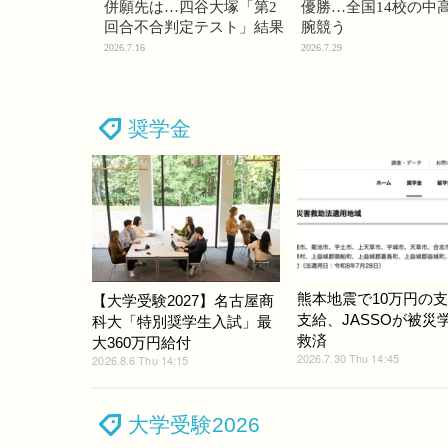
併願先は…四谷大塚「第2
優勝…全国14校の中
回合不合判定テスト」結果
腕競う
2026.7.16
2026.7.29
奨学金
熊本地震で10万円の
【大学受験2027】名古屋商
支給、JASSOが被災
科大「特別奨学生入試」最
救済
大360万円給付
2026.7.30 Thu 14:45
2026.8.6 Thu 14:15
大学受験2026