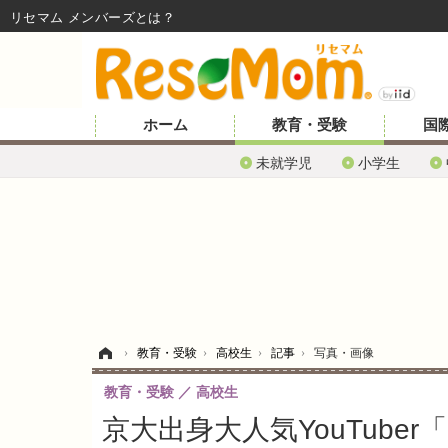
リセマム メンバーズ
ホーム
教育・受験
国
未就学児
小学生
ホーム
›
教育・受験
›
高校生
›
記事
›
写真・画像
教育・受験
高校生
京大出身大人気YouTub