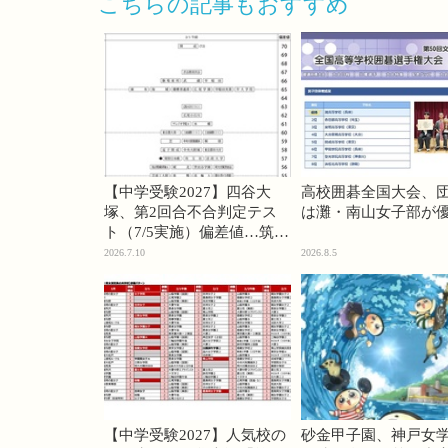
こちらの記事もおすすめ
【中学受験2027】四谷大
高校囲碁全国大会、
塚、第2回合不合判定テス
は灘・南山女子部が
ト（7/5実施）偏差値…筑駒
74・桜蔭70＜PR＞
2026.7.10
2026.8.5
【中学受験2027】人気校の
砂金甲子園、神戸女