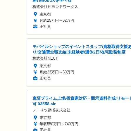
務7割/UI/UXを学べる
株式会社ビヨンドワークス
東京都
月給25万円～52万円
正社員
モバイルショップのイベントスタッフ/資格取得支援
り/交通費全額支給/未経験者/週休2日/在宅勤務制度
株式会社NECT
東京都
月給23万円～50万円
正社員
東証プライム上場/投資家対応・開示資料作成/リモー
可 03558 cir
ノーリツ鋼機株式会社
東京都
年収550万円～749万円
正社員