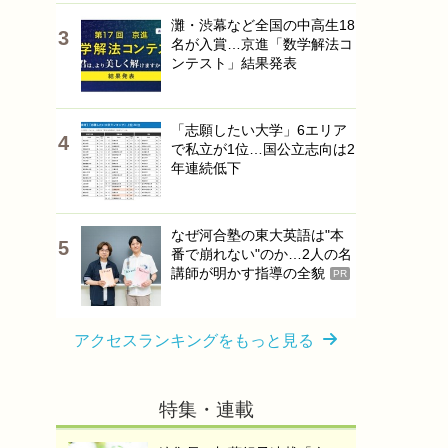
灘・渋幕など全国の中高生18
名が入賞…京進「数学解法コ
ンテスト」結果発表
「志願したい大学」6エリア
で私立が1位…国公立志向は2
年連続低下
なぜ河合塾の東大英語は"本
番で崩れない"のか…2人の名
講師が明かす指導の全貌
PR
アクセスランキングをもっと見る
特集・連載