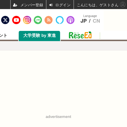
ログイン
こんにちは、ゲストさん
Language
JP
/
CN
ント
大学受験 by 東進
advertisement