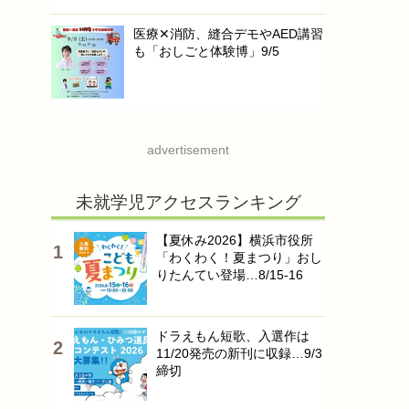
医療✕消防、縫合デモやAED講習
も「おしごと体験博」9/5
advertisement
未就学児アクセスランキング
【夏休み2026】横浜市役所
「わくわく！夏まつり」おし
りたんてい登場…8/15-16
ドラえもん短歌、入選作は
11/20発売の新刊に収録…9/3
締切