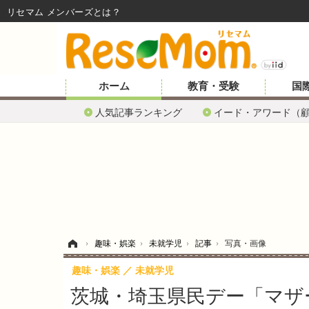
リセマム メンバーズ
ホーム
教育・受験
国
人気記事ランキング
イード・アワード（
ホーム
›
趣味・娯楽
›
未就学児
›
記事
›
写真・画像
趣味・娯楽
未就学児
茨城・埼玉県民デー「マザー