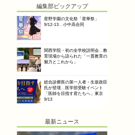
編集部ピックアップ
星野学園の文化祭「星華祭」
9/12-13…小中高合同
関西学院・初の全学校説明会…教
育現場から語られた「一貫教育の
魅力とこれから」
総合診療医の第一人者・生坂政臣
氏が登壇…医学部受験イベント
「医師を目指す君たちへ」東京
9/13
最新ニュース