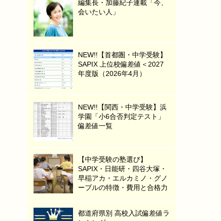
編集長・加藤紀子連載「今、
会いたい人」
NEW!!【首都圏・中学受験】
SAPIX 上位校偏差値＜2027
年度版（2026年4月）
NEW!!【関西・中学受験】浜
学園「小6合否判定テスト」
偏差値一覧
【中学受験の塾選び】
SAPIX・日能研・四谷大塚・
早稲アカ・エルカミノ・グノ
ーブルの特徴・費用と合格力
都道府県別 高校入試偏差値ラ