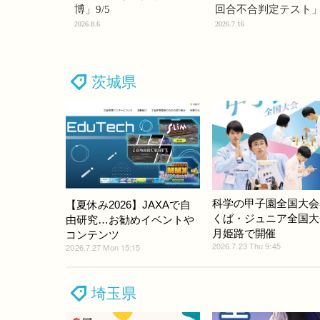
博」9/5
回合不合判定テスト
2026.8.6
2026.7.16
茨城県
科学の甲子園全国大会
【夏休み2026】JAXAで自
くば・ジュニア全国大
由研究…お勧めイベントや
月姫路で開催
コンテンツ
2026.7.23 Thu 9:45
2026.7.27 Mon 15:15
埼玉県