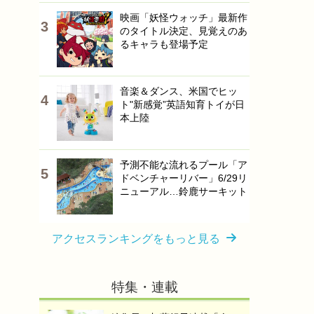
映画「妖怪ウォッチ」最新作
のタイトル決定、見覚えのあ
るキャラも登場予定
音楽＆ダンス、米国でヒッ
ト"新感覚”英語知育トイが日
本上陸
予測不能な流れるプール「ア
ドベンチャーリバー」6/29リ
ニューアル…鈴鹿サーキット
アクセスランキングをもっと見る
特集・連載