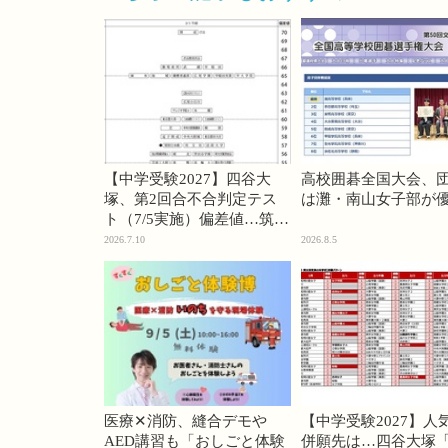
【中学受験2027】四谷大
高校囲碁全国大会、
塚、第2回合不合判定テス
は灘・南山女子部が
ト（7/5実施）偏差値…筑駒
74・桜蔭70＜PR＞
2026.7.10
2026.8.5
医療✕消防、縫合デモや
【中学受験2027】人
AED講習も「おしごと体験
併願先は…四谷大塚「