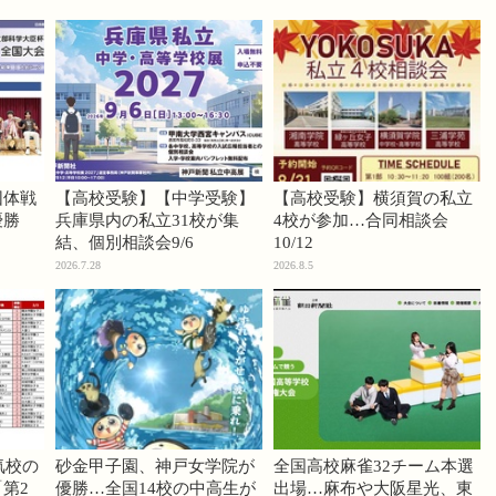
団体戦
【高校受験】【中学受験】
【高校受験】横須賀の私立
優勝
兵庫県内の私立31校が集
4校が参加…合同相談会
結、個別相談会9/6
10/12
2026.7.28
2026.8.5
気校の
砂金甲子園、神戸女学院が
全国高校麻雀32チーム本選
第2
優勝…全国14校の中高生が
出場…麻布や大阪星光、東