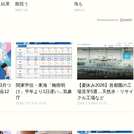
」結果
腕競う
海も
2026.7.29
2026.8.5
Recommended by
3月つ
関東甲信・東海「梅雨明
【夏休み2026】首都圏の工
会12
け」平年より1日遅い…気象
場見学5選…天然水・リサイ
庁
クル工場など
2026.7.21 Tue 10:00
2026.7.8 Wed 10:15