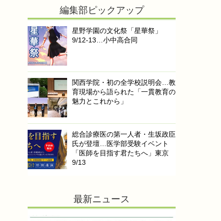
編集部ピックアップ
星野学園の文化祭「星華祭」
9/12-13…小中高合同
関西学院・初の全学校説明会…教
育現場から語られた「一貫教育の
魅力とこれから」
総合診療医の第一人者・生坂政臣
氏が登壇…医学部受験イベント
「医師を目指す君たちへ」東京
9/13
最新ニュース