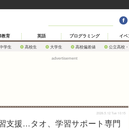
際教育
英語
プログラミング
イベ
中学生
高校生
大学生
高校偏差値
公立高校・
advertisement
2026.5.12 Tue 10:15
習支援…タオ、学習サポート専門