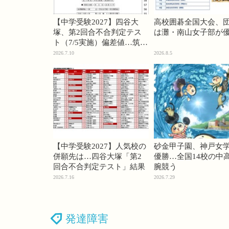
【中学受験2027】四谷大
高校囲碁全国大会、
塚、第2回合不合判定テス
は灘・南山女子部が
ト（7/5実施）偏差値…筑駒
74・桜蔭70＜PR＞
2026.7.10
2026.8.5
【中学受験2027】人気校の
砂金甲子園、神戸女
併願先は…四谷大塚「第2
優勝…全国14校の中
回合不合判定テスト」結果
腕競う
2026.7.16
2026.7.29
発達障害