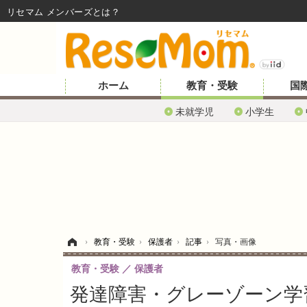
リセマム メンバーズ
ホーム
教育・受験
国
未就学児
小学生
ホーム
›
教育・受験
›
保護者
›
記事
›
写真・画像
教育・受験
保護者
発達障害・グレーゾーン学