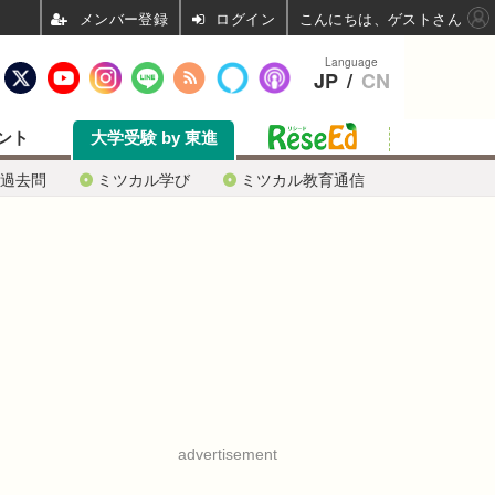
ログイン
こんにちは、ゲストさん
Language
JP
/
CN
ント
大学受験 by 東進
過去問
ミツカル学び
ミツカル教育通信
advertisement