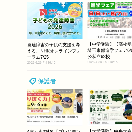
【中学受験】【高校受
発達障害の子供の支援を考
埼玉東部進学フェア6/6
える、NHKオンラインフォ
公私立62校
ーラム7/25
2026.4.30 Thu 10:15
2026.6.26 Fri 16:15
保護者
【大学受験】中央大商
4歳～小3対象「プレジデン