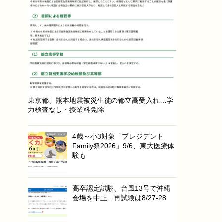
東京都、熊本地震被災生徒の都立高受入れ…学
力検査なし・授業料免除
4歳～小3対象「プレジデント
Family祭2026」9/6、東大医療体
験も
高卒認定試験、台風13号で沖縄
会場を中止…再試験は8/27-28