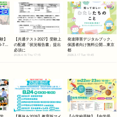
験】
【共通テスト2027】受験上
発達障害デジタルブック、
-7…
の配慮「状況報告書」提出
保護者向け無料公開…東京
必須に
都
2026.4.16 Thu 17:15
2026.3.17 Tue 19:45
学
【夏休み2026】教育版マイ
【小学校受験】【中学受