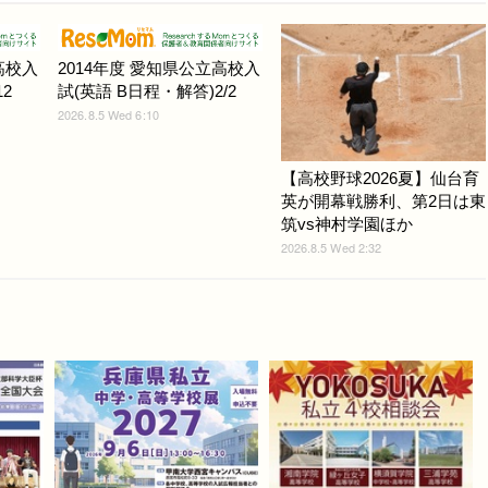
高校入
2014年度 愛知県公立高校入
2
試(英語 B日程・解答)2/2
2026.8.5 Wed 6:10
【高校野球2026夏】仙台育
英が開幕戦勝利、第2日は東
筑vs神村学園ほか
2026.8.5 Wed 2:32