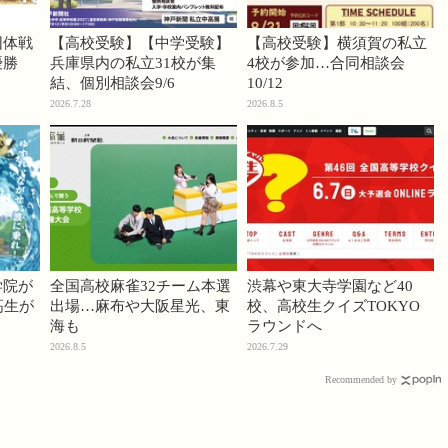
団体戦
【高校受験】【中学受験】
【高校受験】横須賀の私立
優勝
兵庫県内の私立31校が集
4校が参加…合同相談会
結、個別相談会9/6
10/12
2026.7.28
2026.8.5
学院が
全国高校麻雀32チーム本選
渋幕や東大寺学園など40
高生が
出場…麻布や大阪星光、東
校、高校生クイズTOKYO
海も
ラウンドへ
2026.8.5
2026.7.29
Recommended by