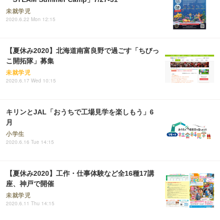
未就学児
2020.6.22 Mon 12:15
【夏休み2020】北海道南富良野で過ごす「ちびっ
こ開拓隊」募集
未就学児
2020.6.17 Wed 10:15
キリンとJAL「おうちで工場見学を楽しもう」6
月
小学生
2020.6.16 Tue 14:15
【夏休み2020】工作・仕事体験など全16種17講
座、神戸で開催
未就学児
2020.6.11 Thu 14:15