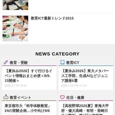
教育ICT最新トレンド2015
NEWS CATEGORY
教育・受験
教育ICT
【夏休み2026】すぐ行けるイ
【夏休み2026】東大メタバー
ベント情報おまとめ便＜8/9-
ス工学部、生成AIなどジュニ
15開催＞
ア講座6選
2026.8.7 Fri 19:45
2026.7.30 Thu 11:15
教育イベント
生活・健康
東京都市大「科学体験教室」
【高校野球2026夏】東海大甲
24の実験企画…小中向け9/6
府・健大高崎・有明・長崎日