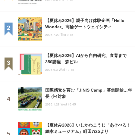
【夏休み2026】親子向け体験企画「Hello
Wonder」高輪ゲートウェイシティ
2026.7.23 Thu 9:15
【夏休み2026】AIから自由研究、食育まで
350講座…森ビル
2026.6.3 Wed 10:15
国際感覚を育む「JINIS Camp」募集開始…年
長-小4対象
2026.1.28 Wed 16:45
【夏休み2026】いしかわこうじ「あそべる！
絵本ミュージアム」町田7/25より