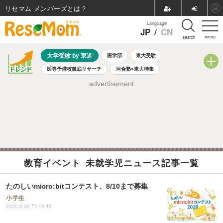
リセマム メンバーズ
Language
JP
/
CN
menu
search
大学受験 by 東進
医学部
東大受験
医専予備校徹底リサーチ
河合塾×東大特集
親子で考える大学選び
高校受験
中学受験
小学校受験
advertisement
共通テスト
夏休み
8月開催学校説明会・相談会
8月開催イベント・WS
全国公立高校 過去問
人気記事
自由研究教材（小学生向け）
自由研究教材（中学生向け）
ランキング
教育イベント 未就学児ニュース記事一覧
たのしいmicro:bitコンテスト、8/10まで募集
小学生
2020.6.26 Fri 19:45