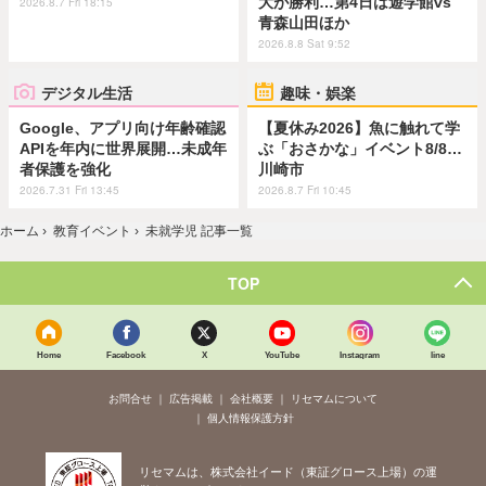
大が勝利…第4日は遊学館vs
2026.8.7 Fri 18:15
青森山田ほか
2026.8.8 Sat 9:52
デジタル生活
趣味・娯楽
Google、アプリ向け年齢確認
【夏休み2026】魚に触れて学
APIを年内に世界展開…未成年
ぶ「おさかな」イベント8/8…
者保護を強化
川崎市
2026.7.31 Fri 13:45
2026.8.7 Fri 10:45
ホーム
›
教育イベント
›
未就学児 記事一覧
TOP
Home
Facebook
X
YouTube
Instagram
line
お問合せ
広告掲載
会社概要
リセマムについて
個人情報保護方針
リセマムは、株式会社イード（東証グロース上場）の運