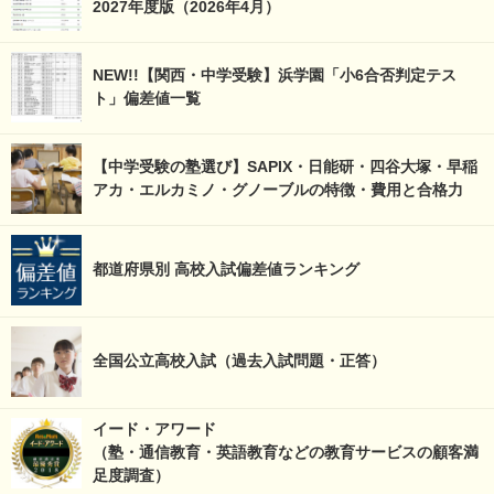
2027年度版（2026年4月）
NEW!!【関西・中学受験】浜学園「小6合否判定テス
ト」偏差値一覧
【中学受験の塾選び】SAPIX・日能研・四谷大塚・早稲
アカ・エルカミノ・グノーブルの特徴・費用と合格力
都道府県別 高校入試偏差値ランキング
全国公立高校入試（過去入試問題・正答）
イード・アワード
（塾・通信教育・英語教育などの教育サービスの顧客満
足度調査）