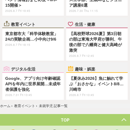
15開催＞
ア講座6選
2026.8.7 Fri 19:45
2026.7.30 Thu 11:15
教育イベント
生活・健康
東京都市大「科学体験教室」
【高校野球2026夏】第3日朝
24の実験企画…小中向け9/6
の部は東海大甲府が勝利、午
後の部で八幡商と健大高崎が
2026.8.7 Fri 18:15
激突
2026.8.7 Fri 12:45
デジタル生活
趣味・娯楽
Google、アプリ向け年齢確認
【夏休み2026】魚に触れて学
APIを年内に世界展開…未成年
ぶ「おさかな」イベント8/8…
者保護を強化
川崎市
2026.7.31 Fri 13:45
2026.8.7 Fri 10:45
ホーム
›
教育イベント
›
未就学児 記事一覧
TOP