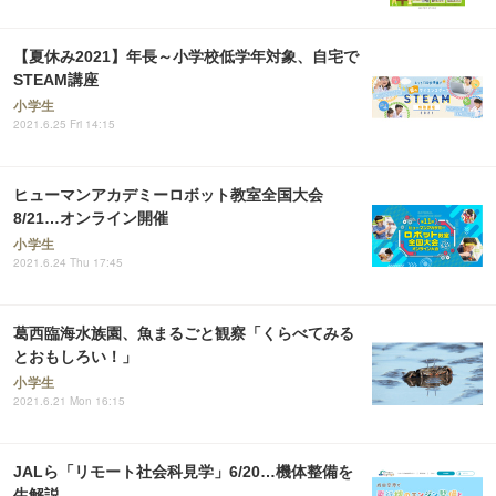
【夏休み2021】年長～小学校低学年対象、自宅で
STEAM講座
小学生
2021.6.25 Fri 14:15
ヒューマンアカデミーロボット教室全国大会
8/21…オンライン開催
小学生
2021.6.24 Thu 17:45
葛西臨海水族園、魚まるごと観察「くらべてみる
とおもしろい！」
小学生
2021.6.21 Mon 16:15
JALら「リモート社会科見学」6/20…機体整備を
生解説