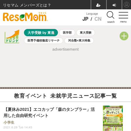
リセマム メンバーズ
Language
JP
/
CN
menu
search
大学受験 by 東進
医学部
東大受験
医専予備校徹底リサーチ
河合塾×東大特集
親子で考える大学選び
高校受験
中学受験
小学校受験
advertisement
共通テスト
夏休み
8月開催学校説明会・相談会
8月開催イベント・WS
全国公立高校 過去問
人気記事
自由研究教材（小学生向け）
自由研究教材（中学生向け）
ランキング
教育イベント 未就学児ニュース記事一覧
【夏休み2021】エコカップ「森のタンブラー」活
用した自由研究イベント
小学生
2021.6.29 Tue 14:45