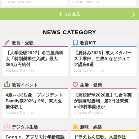
2019.8.7 Wed 10:45
2019.8.6 Tue 18:15
もっと見る
NEWS CATEGORY
教育・受験
教育ICT
【大学受験2027】名古屋商科
【夏休み2026】東大メタバー
大「特別奨学生入試」最大
ス工学部、生成AIなどジュニ
360万円給付
ア講座6選
2026.8.6 Thu 14:15
2026.7.30 Thu 11:15
教育イベント
生活・健康
4歳～小3対象「プレジデント
【高校野球2026夏】仙台育英
Family祭2026」9/6、東大医
が開幕戦勝利、第2日は東筑
療体験も
vs神村学園ほか
2026.8.6 Thu 11:15
2026.8.5 Wed 20:32
デジタル生活
趣味・娯楽
Google、アプリ向け年齢確認
ドラえもん短歌、入選作は