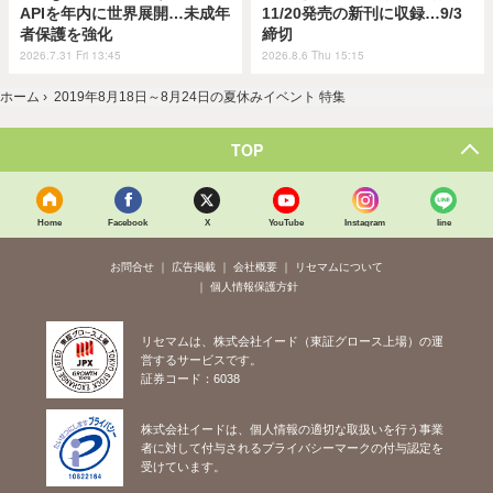
APIを年内に世界展開…未成年
11/20発売の新刊に収録…9/3
者保護を強化
締切
2026.7.31 Fri 13:45
2026.8.6 Thu 15:15
ホーム
›
2019年8月18日～8月24日の夏休みイベント 特集
TOP
Home
Facebook
X
YouTube
Instagram
line
お問合せ
広告掲載
会社概要
リセマムについて
個人情報保護方針
リセマムは、株式会社イード（東証グロース上場）の運
営するサービスです。
証券コード：6038
株式会社イードは、個人情報の適切な取扱いを行う事業
者に対して付与されるプライバシーマークの付与認定を
受けています。