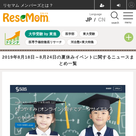
リセマム メンバーズ
Language
JP
/
CN
menu
search
大学受験 by 東進
医学部
東大受験
医専予備校徹底リサーチ
河合塾×東大特集
親子で考える大学選び
高校受験
中学受験
小学校受験
2019年8月18日～8月24日の夏休みイベントに関するニュースま
共通テスト
夏休み
8月開催学校説明会・相談会
とめ一覧
8月開催イベント・WS
全国公立高校 過去問
人気記事
自由研究教材（小学生向け）
自由研究教材（中学生向け）
ランキング