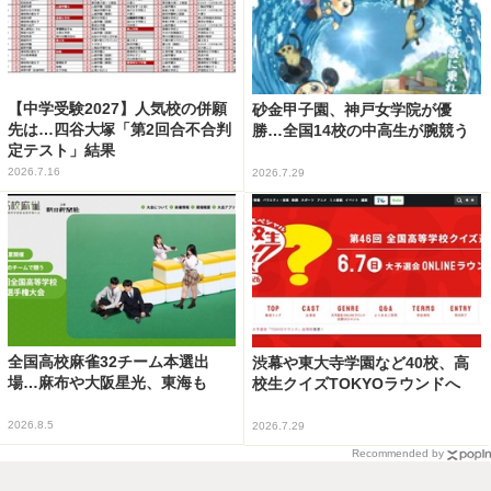
【中学受験2027】人気校の併願
砂金甲子園、神戸女学院が優
先は…四谷大塚「第2回合不合判
勝…全国14校の中高生が腕競う
定テスト」結果
2026.7.16
2026.7.29
全国高校麻雀32チーム本選出
渋幕や東大寺学園など40校、高
場…麻布や大阪星光、東海も
校生クイズTOKYOラウンドへ
2026.8.5
2026.7.29
Recommended by