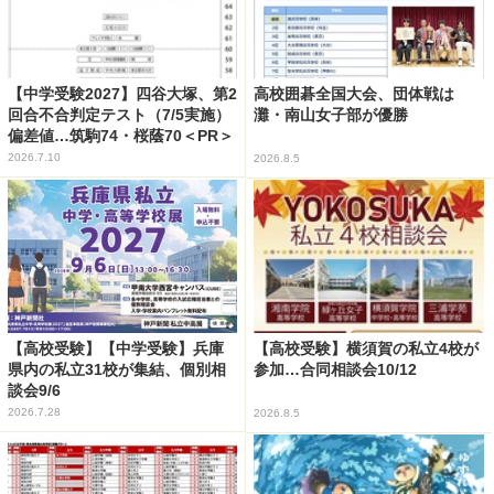
【中学受験2027】四谷大塚、第2
高校囲碁全国大会、団体戦は
回合不合判定テスト（7/5実施）
灘・南山女子部が優勝
偏差値…筑駒74・桜蔭70＜PR＞
2026.7.10
2026.8.5
【高校受験】【中学受験】兵庫
【高校受験】横須賀の私立4校が
県内の私立31校が集結、個別相
参加…合同相談会10/12
談会9/6
2026.7.28
2026.8.5