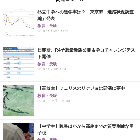
私立中学への進学率は？ 東京都「進路状況調査
編」発表
教育・受験
2010.11.1 Mon 11:31
日能研、R4予想最新版公開＆学力チャレンジテス
ト開催
教育・受験
2010.11.2 Tue 12:41
【高校生】フェリスのリケジョは部活に夢中
教育・受験
2010.10.26 Tue 10:30
【中学生】暁星は小から高校までの質実剛健な男
子校