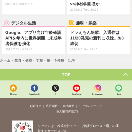
vs神村学園ほか
2026.8.6 Thu 18:15
2026.8.5 Wed 20:32
デジタル生活
趣味・娯楽
Google、アプリ向け年齢確認
ドラえもん短歌、入選作は
APIを年内に世界展開…未成年
11/20発売の新刊に収録…9/3
者保護を強化
締切
2026.7.31 Fri 13:45
2026.8.6 Thu 15:15
ホーム
›
教育・受験
›
学校・塾・予備校
›
記事
TOP
Home
Facebook
X
YouTube
Instagram
line
お問合せ
広告掲載
会社概要
リセマムについて
個人情報保護方針
リセマムは、株式会社イード（東証グロース上場）の運
営するサービスです。