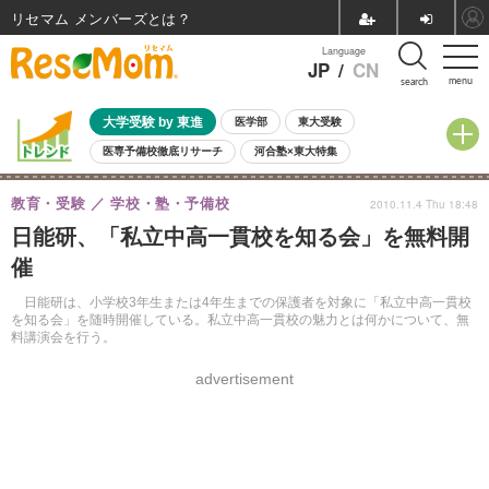
リセマム メンバーズ
Language
JP
/
CN
menu
search
大学受験 by 東進
医学部
東大受験
医専予備校徹底リサーチ
河合塾×東大特集
親子で考える大学選び
高校受験
中学受験
小学校受験
教育・受験
学校・塾・予備校
2010.11.4 Thu 18:48
共通テスト
夏休み
8月開催学校説明会・相談会
日能研、「私立中高一貫校を知る会」を無料開
8月開催イベント・WS
全国公立高校 過去問
人気記事
催
自由研究教材（小学生向け）
自由研究教材（中学生向け）
ランキング
日能研は、小学校3年生または4年生までの保護者を対象に「私立中高一貫校
を知る会」を随時開催している。私立中高一貫校の魅力とは何かについて、無
料講演会を行う。
advertisement