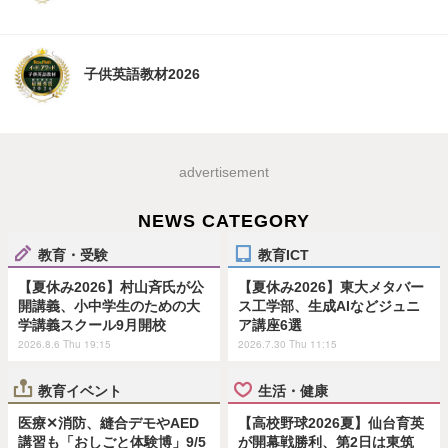
子供英語教材2026
advertisement
NEWS CATEGORY
教育・受験
教育ICT
【夏休み2026】村山斉氏が公
【夏休み2026】東大メタバー
開講義、小中学生のための大
ス工学部、生成AIなどジュニ
学講義スクール9月開校
ア講座6選
2026.8.6 Thu 19:15
2026.7.30 Thu 11:15
教育イベント
生活・健康
医療✕消防、縫合デモやAED
【高校野球2026夏】仙台育英
講習も「おしごと体験博」9/5
が開幕戦勝利、第2日は東筑