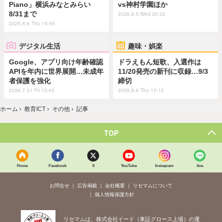
Piano」横浜みなとみらい
vs神村学園ほか
8/31まで
2026.8.5 Wed 20:32
2026.8.6 Thu 19:45
デジタル生活
趣味・娯楽
Google、アプリ向け年齢確認
ドラえもん短歌、入選作は
APIを年内に世界展開…未成年
11/20発売の新刊に収録…9/3
者保護を強化
締切
2026.7.31 Fri 13:45
2026.8.6 Thu 15:15
ホーム
›
教育ICT
›
その他
›
記事
TOP
Home
Facebook
X
YouTube
Instagram
line
お問合せ
広告掲載
会社概要
リセマムについて
個人情報保護方針
リセマムは、株式会社イード（東証グロース上場）の運