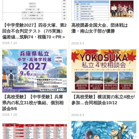
【中学受験2027】四谷大塚、第2
高校囲碁全国大会、団体戦は
回合不合判定テスト（7/5実施）
灘・南山女子部が優勝
偏差値…筑駒74・桜蔭70＜PR＞
2026.7.10
2026.8.5
【高校受験】【中学受験】兵庫
【高校受験】横須賀の私立4校が
県内の私立31校が集結、個別相
参加…合同相談会10/12
談会9/6
2026.7.28
2026.8.5