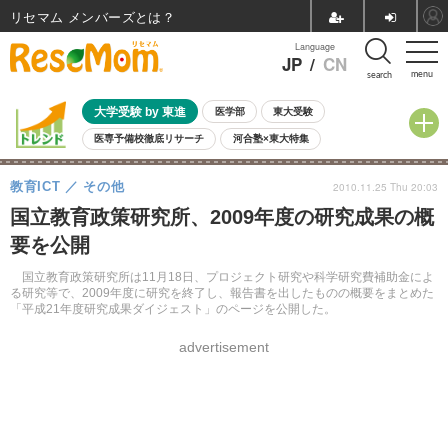
リセマム メンバーズ
Language
JP
/
CN
menu
search
大学受験 by 東進
医学部
東大受験
医専予備校徹底リサーチ
河合塾×東大特集
親子で考える大学選び
高校受験
中学受験
小学校受験
教育ICT
その他
2010.11.25 Thu 20:03
共通テスト
夏休み
8月開催学校説明会・相談会
国立教育政策研究所、2009年度の研究成果の概
8月開催イベント・WS
全国公立高校 過去問
人気記事
要を公開
自由研究教材（小学生向け）
自由研究教材（中学生向け）
ランキング
国立教育政策研究所は11月18日、プロジェクト研究や科学研究費補助金によ
る研究等で、2009年度に研究を終了し、報告書を出したものの概要をまとめた
「平成21年度研究成果ダイジェスト」のページを公開した。
advertisement