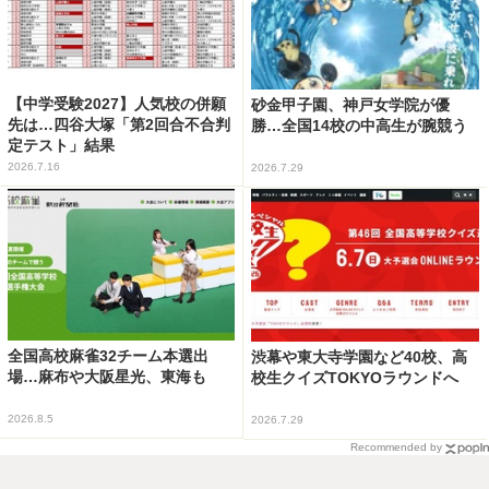
【中学受験2027】人気校の併願
砂金甲子園、神戸女学院が優
先は…四谷大塚「第2回合不合判
勝…全国14校の中高生が腕競う
定テスト」結果
2026.7.16
2026.7.29
全国高校麻雀32チーム本選出
渋幕や東大寺学園など40校、高
場…麻布や大阪星光、東海も
校生クイズTOKYOラウンドへ
2026.8.5
2026.7.29
Recommended by