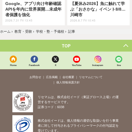
Google、アプリ向け年齢確認
【夏休み2026】魚に触れて学
APIを年内に世界展開…未成年
ぶ「おさかな」イベント8/8…
者保護を強化
川崎市
2026.7.31 Fri 13:45
2026.8.7 Fri 10:45
ホーム
›
教育・受験
›
学校・塾・予備校
›
記事
TOP
Home
Facebook
X
YouTube
Instagram
line
お問合せ
広告掲載
会社概要
リセマムについて
個人情報保護方針
リセマムは、株式会社イード（東証グロース上場）の運
営するサービスです。
証券コード：6038
株式会社イードは、個人情報の適切な取扱いを行う事業
者に対して付与されるプライバシーマークの付与認定を
受けています。