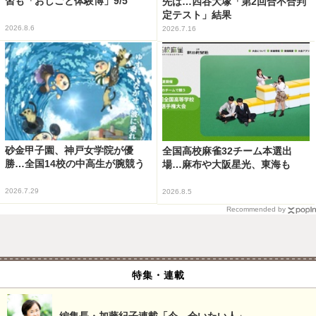
習も「おしごと体験博」9/5
先は…四谷大塚「第2回合不合判
定テスト」結果
2026.8.6
2026.7.16
砂金甲子園、神戸女学院が優
全国高校麻雀32チーム本選出
勝…全国14校の中高生が腕競う
場…麻布や大阪星光、東海も
2026.7.29
2026.8.5
Recommended by
特集・連載