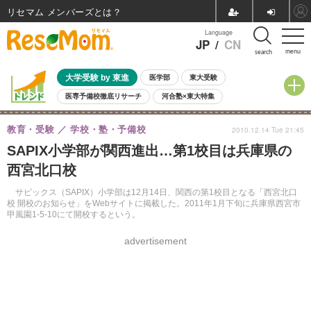
リセマム メンバーズ
Language
JP
/
CN
menu
search
大学受験 by 東進
医学部
東大受験
医専予備校徹底リサーチ
河合塾×東大特集
親子で考える大学選び
高校受験
中学受験
小学校受験
教育・受験
学校・塾・予備校
2010.12.14 Tue 21:45
共通テスト
夏休み
8月開催学校説明会・相談会
SAPIX小学部が関西進出…第1校目は兵庫県の
8月開催イベント・WS
全国公立高校 過去問
人気記事
西宮北口校
自由研究教材（小学生向け）
自由研究教材（中学生向け）
ランキング
サピックス（SAPIX）小学部は12月14日、関西の第1校目となる「西宮北口
校 開校のお知らせ」をWebサイトに掲載した。2011年1月下旬に兵庫県西宮市
甲風園1-5-10にて開校するという。
advertisement