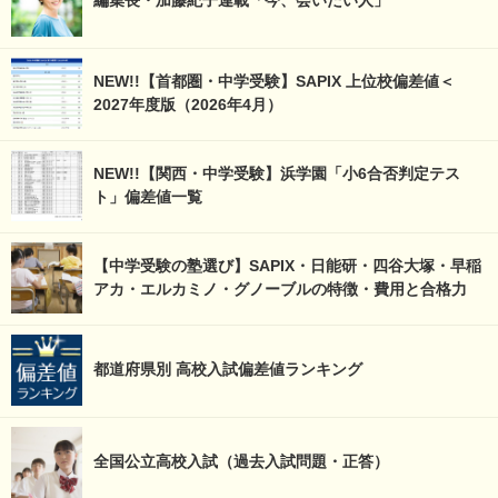
編集長・加藤紀子連載「今、会いたい人」
NEW!!【首都圏・中学受験】SAPIX 上位校偏差値＜
2027年度版（2026年4月）
NEW!!【関西・中学受験】浜学園「小6合否判定テス
ト」偏差値一覧
【中学受験の塾選び】SAPIX・日能研・四谷大塚・早稲
アカ・エルカミノ・グノーブルの特徴・費用と合格力
都道府県別 高校入試偏差値ランキング
全国公立高校入試（過去入試問題・正答）