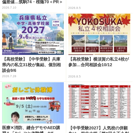
偏差値…筑駒74・桜蔭70＜PR＞
2026.7.10
2026.8.5
【高校受験】【中学受験】兵庫
【高校受験】横須賀の私立4校が
県内の私立31校が集結、個別相
参加…合同相談会10/12
談会9/6
2026.7.28
2026.8.5
医療✕消防、縫合デモやAED講
【中学受験2027】人気校の併願