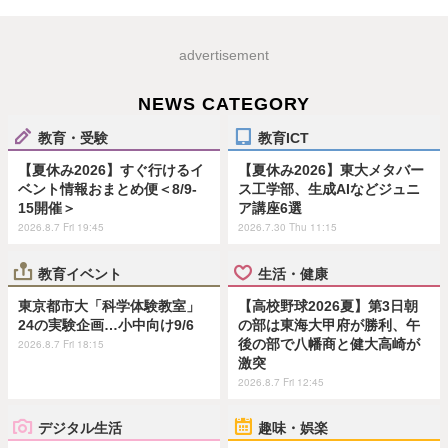
advertisement
NEWS CATEGORY
教育・受験
教育ICT
【夏休み2026】すぐ行けるイ
【夏休み2026】東大メタバー
ベント情報おまとめ便＜8/9-
ス工学部、生成AIなどジュニ
15開催＞
ア講座6選
2026.8.7 Fri 19:45
2026.7.30 Thu 11:15
教育イベント
生活・健康
東京都市大「科学体験教室」
【高校野球2026夏】第3日朝
24の実験企画…小中向け9/6
の部は東海大甲府が勝利、午
後の部で八幡商と健大高崎が
2026.8.7 Fri 18:15
激突
2026.8.7 Fri 12:45
デジタル生活
趣味・娯楽