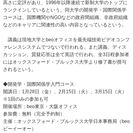
高さに定評があり、1996年以降連続で新制大学のトップに
ランクインしているという。同大学の開発学・国際関係学
コースは、国際機関やNGOなどの政府間組織、非政府組織
などのキャリアに関連性の高い内容となっているという。
講義は現地大学とbeoオフィスを最先端技術ビデオコンフ
ァレンスシステムでつないで行われる。また講義、ディス
カッション、質疑応答は全て英語で行われ、全3日程参加者
にはオックスフォード・ブルックス大学より修了書が授与
されるという。
◆開発学・国際関係学入門コース
開講日：1月28日（金）、2月15日（火）、3月15日（火）
※1回のみの参加も可
開催場所：beo東京・大阪オフィス
参加費：無料（完全予約制）
主催：オックスフォード・ブルックス大学日本事務局（beo
ビーイーオー）