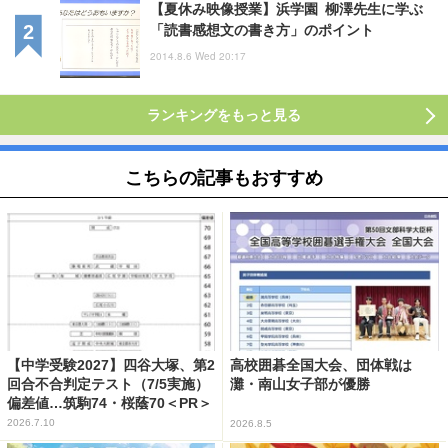
【夏休み映像授業】浜学園 柳澤先生に学ぶ
「読書感想文の書き方」のポイント
2014.8.6 Wed 20:17
ランキングをもっと見る
こちらの記事もおすすめ
【中学受験2027】四谷大塚、第2
高校囲碁全国大会、団体戦は
回合不合判定テスト（7/5実施）
灘・南山女子部が優勝
偏差値…筑駒74・桜蔭70＜PR＞
2026.7.10
2026.8.5