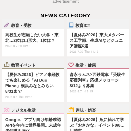
advertisement
NEWS CATEGORY
教育・受験
教育ICT
高校生が志願したい大学・東
【夏休み2026】東大メタバー
北…2位は山形大、1位は？
ス工学部、生成AIなどジュニ
ア講座6選
2026.8.7 Fri 10:15
2026.7.30 Thu 11:15
教育イベント
生活・健康
【夏休み2026】ピアノ未経験
森永ラムネ×西鉄電車「受験生
でも楽しめる「AI Duo
応援列車」応援メッセージ
Piano」横浜みなとみらい
8/12より募集
8/31まで
2026.8.7 Fri 9:15
2026.8.6 Thu 19:45
デジタル生活
趣味・娯楽
Google、アプリ向け年齢確認
【夏休み2026】魚に触れて学
APIを年内に世界展開…未成年
ぶ「おさかな」イベント8/8…
者保護を強化
川崎市