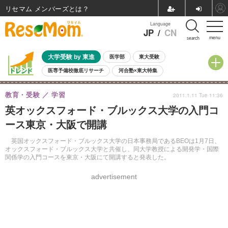
リセマム メンバーズ
Language
JP
/
CN
menu
search
大学受験 by 東進
医学部
東大受験
医専予備校徹底リサーチ
河合塾×東大特集
親子で考える大学選び
高校受験
中学受験
小学校受験
教育・受験
学習
2011.1.11 Tue 11:36
共通テスト
夏休み
8月開催学校説明会・相談会
英オックスフォード・ブルックス大学の入門コ
8月開催イベント・WS
全国公立高校 過去問
人気記事
ース東京・大阪で開講
自由研究教材（小学生向け）
自由研究教材（中学生向け）
ランキング
英国オックスフォード・ブルックス大学の日本事務局であるBEOは1月7日、
オックスフォード・ブルックス大学と共催し、同大学教授による開発学・国際
関係学の入門コースを東京・大阪にて開講すると発表した。
advertisement