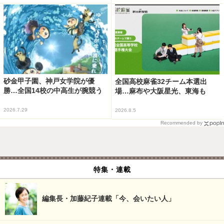
砂金甲子園、神戸女学院が優
全国高校麻雀32チーム本選出
勝…全国14校の中高生が腕競う
場…麻布や大阪星光、東海も
2026.7.29
2026.8.5
Recommended by
特集・連載
編集長・加藤紀子連載「今、会いたい人」