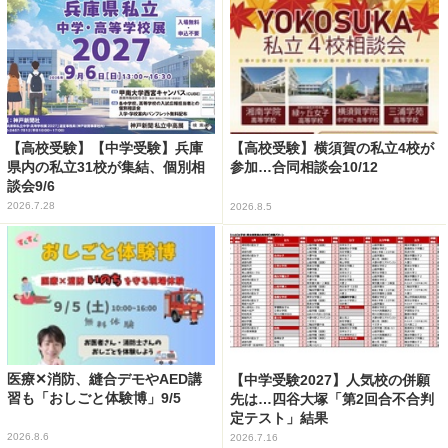
【高校受験】【中学受験】兵庫
【高校受験】横須賀の私立4校が
県内の私立31校が集結、個別相
参加…合同相談会10/12
談会9/6
2026.7.28
2026.8.5
医療✕消防、縫合デモやAED講
【中学受験2027】人気校の併願
習も「おしごと体験博」9/5
先は…四谷大塚「第2回合不合判
定テスト」結果
2026.8.6
2026.7.16