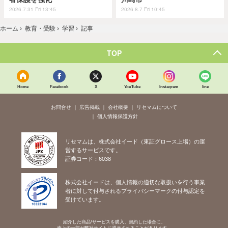
2026.7.31 Fri 13:45
2026.8.7 Fri 10:45
ホーム
›
教育・受験
›
学習
›
記事
TOP
Home
Facebook
X
YouTube
Instagram
line
お問合せ
広告掲載
会社概要
リセマムについて
個人情報保護方針
リセマムは、株式会社イード（東証グロース上場）の運
営するサービスです。
証券コード：6038
株式会社イードは、個人情報の適切な取扱いを行う事業
者に対して付与されるプライバシーマークの付与認定を
受けています。
紹介した商品/サービスを購入、契約した場合に、