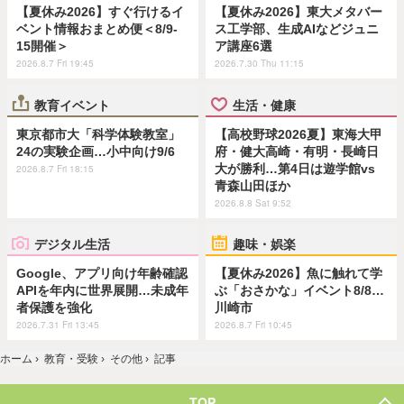
【夏休み2026】すぐ行けるイ
【夏休み2026】東大メタバー
ベント情報おまとめ便＜8/9-
ス工学部、生成AIなどジュニ
15開催＞
ア講座6選
2026.8.7 Fri 19:45
2026.7.30 Thu 11:15
教育イベント
生活・健康
東京都市大「科学体験教室」
【高校野球2026夏】東海大甲
24の実験企画…小中向け9/6
府・健大高崎・有明・長崎日
大が勝利…第4日は遊学館vs
2026.8.7 Fri 18:15
青森山田ほか
2026.8.8 Sat 9:52
デジタル生活
趣味・娯楽
Google、アプリ向け年齢確認
【夏休み2026】魚に触れて学
APIを年内に世界展開…未成年
ぶ「おさかな」イベント8/8…
者保護を強化
川崎市
2026.7.31 Fri 13:45
2026.8.7 Fri 10:45
ホーム
›
教育・受験
›
その他
›
記事
TOP