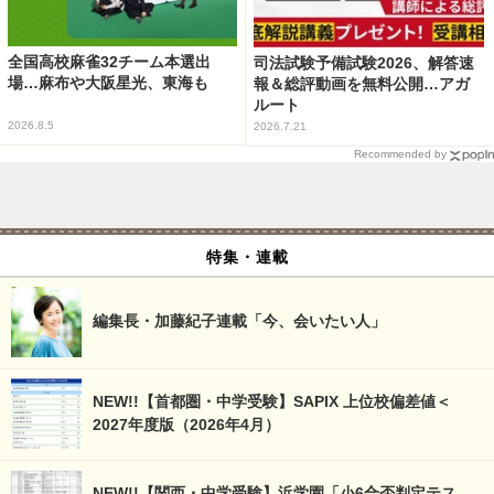
全国高校麻雀32チーム本選出
司法試験予備試験2026、解答速
場…麻布や大阪星光、東海も
報＆総評動画を無料公開…アガ
ルート
2026.8.5
2026.7.21
Recommended by
特集・連載
編集長・加藤紀子連載「今、会いたい人」
NEW!!【首都圏・中学受験】SAPIX 上位校偏差値＜
2027年度版（2026年4月）
NEW!!【関西・中学受験】浜学園「小6合否判定テス