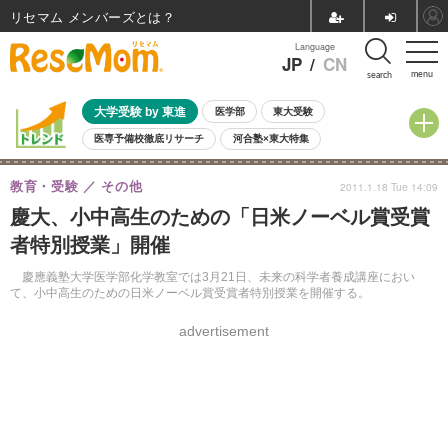
リセマム メンバーズ
Language
JP
/
CN
menu
search
大学受験 by 東進
医学部
東大受験
医専予備校徹底リサーチ
河合塾×東大特集
親子で考える大学選び
高校受験
中学受験
小学校受験
教育・受験
その他
2011.1.18 Tue 14:09
共通テスト
夏休み
8月開催学校説明会・相談会
慶大、小中高生のための「日米ノーベル賞受賞
8月開催イベント・WS
全国公立高校 過去問
人気記事
者特別授業」開催
自由研究教材（小学生向け）
自由研究教材（中学生向け）
ランキング
慶應義塾大学医学部化学教室では3月21日、未来の科学者養成講座におい
て、小中高生のための日米ノーベル賞受賞者特別授業を開催する。
advertisement