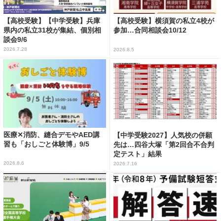
【高校受験】【中学受験】兵庫
【高校受験】横須賀の私立4校が
県内の私立31校が集結、個別相
参加…合同相談会10/12
談会9/6
2026.7.28
2026.8.5
医療✕消防、縫合デモやAED講
【中学受験2027】人気校の併願
習も「おしごと体験博」9/5
先は…四谷大塚「第2回合不合判
定テスト」結果
2026.8.6
2026.7.16