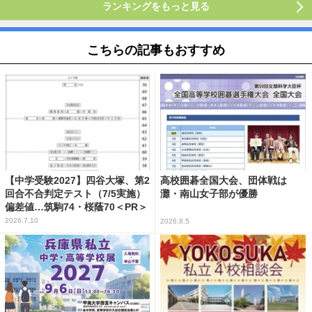
ランキングをもっと見る
こちらの記事もおすすめ
【中学受験2027】四谷大塚、第2
高校囲碁全国大会、団体戦は
回合不合判定テスト（7/5実施）
灘・南山女子部が優勝
偏差値…筑駒74・桜蔭70＜PR＞
2026.7.10
2026.8.5