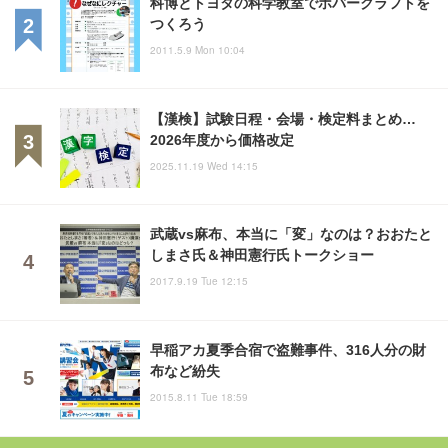
科博とトヨタの科学教室でホバークラフトを
つくろう
2011.5.9 Mon 10:04
【漢検】試験日程・会場・検定料まとめ…
2026年度から価格改定
2025.11.19 Wed 14:15
武蔵vs麻布、本当に「変」なのは？おおたと
しまさ氏＆神田憲行氏トークショー
2017.9.19 Tue 12:15
早稲アカ夏季合宿で盗難事件、316人分の財
布など紛失
2015.8.11 Tue 18:59