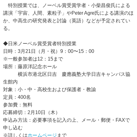
特別授業では、ノーベル賞受賞学者・小柴昌俊氏による
講演「宇宙、人間、素粒子」やPeter Agre氏による講演のほ
か、中高生の研究発表と討論（英語）などが予定されてい
る。
◆日米ノーベル賞受賞者特別授業
日時：3月21日（月・祝）9：00〜15：00
※一般参加者は12：15まで
場所：藤原洋記念ホール
横浜市港北区日吉 慶應義塾大学日吉キャンパス協
生館内
対象：小・中・高校生および保護者・教諭
定員：400名
参加費：無料
応募締切：2月10日（木）
申込み方法：必要事項を記入の上、メール・郵便・FAXで
申し込む
※詳しくは
ホームページ
まで