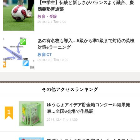
【中学生】伝統と新しさがバランスよく融合、慶
應義塾普通部
教育・受験
2010.12.7 Tue 9:00
あの有名校も導入…5級から準1級まで対応の英検
対策eラーニング
教育ICT
2010.12.2 Thu 10:30
その他アクセスランキング
ゆうちょアイデア貯金箱コンクール結果発
表…全国6会場で作品展
2014.12.4 Thu 11:30