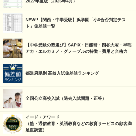
2027年度版（2026年4月）
NEW!!【関西・中学受験】浜学園「小6合否判定テス
ト」偏差値一覧
【中学受験の塾選び】SAPIX・日能研・四谷大塚・早稲
アカ・エルカミノ・グノーブルの特徴・費用と合格力
都道府県別 高校入試偏差値ランキング
全国公立高校入試（過去入試問題・正答）
イード・アワード
（塾・通信教育・英語教育などの教育サービスの顧客満
足度調査）