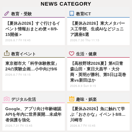
NEWS CATEGORY
教育・受験
教育ICT
【夏休み2026】すぐ行けるイ
【夏休み2026】東大メタバー
ベント情報おまとめ便＜8/9-
ス工学部、生成AIなどジュニ
15開催＞
ア講座6選
2026.8.7 Fri 19:45
2026.7.30 Thu 11:15
教育イベント
生活・健康
東京都市大「科学体験教室」
【高校野球2026夏】第4日青
24の実験企画…小中向け9/6
森山田・東日大昌平・大分
商・英明が勝利、第5日は花巻
2026.8.7 Fri 18:15
東vs新田ほか
2026.8.9 Sun 9:15
デジタル生活
趣味・娯楽
Google、アプリ向け年齢確認
【夏休み2026】魚に触れて学
APIを年内に世界展開…未成年
ぶ「おさかな」イベント8/8…
者保護を強化
川崎市
2026.7.31 Fri 13:45
2026.8.7 Fri 10:45