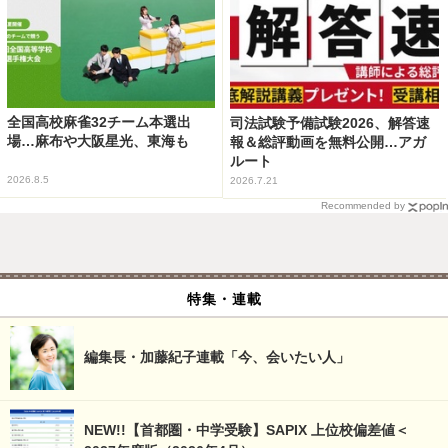
全国高校麻雀32チーム本選出
司法試験予備試験2026、解答速
場…麻布や大阪星光、東海も
報＆総評動画を無料公開…アガ
ルート
2026.8.5
2026.7.21
Recommended by
特集・連載
編集長・加藤紀子連載「今、会いたい人」
NEW!!【首都圏・中学受験】SAPIX 上位校偏差値＜