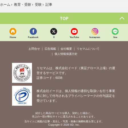
ホーム
›
教育・受験
›
受験
›
記事
TOP
Home
Facebook
X
YouTube
Instagram
line
お問合せ
広告掲載
会社概要
リセマムについて
個人情報保護方針
リセマムは、株式会社イード（東証グロース上場）の運
営するサービスです。
証券コード：6038
株式会社イードは、個人情報の適切な取扱いを行う事業
者に対して付与されるプライバシーマークの付与認定を
受けています。
紹介した商品/サービスを購入、契約した場合に、
売上の一部が弊社サイトに還元されることがあります。
当サイトに掲載の記事・見出し・写真・画像の無断転載を禁じます。
Copyright © 2026 IID, Inc.