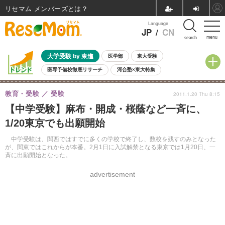
リセマム メンバーズ
Language
JP
/
CN
menu
search
大学受験 by 東進
医学部
東大受験
医専予備校徹底リサーチ
河合塾×東大特集
親子で考える大学選び
高校受験
中学受験
小学校受験
教育・受験
受験
2011.1.20 Thu 8:15
共通テスト
夏休み
8月開催学校説明会・相談会
【中学受験】麻布・開成・桜蔭など一斉に、
8月開催イベント・WS
全国公立高校 過去問
人気記事
1/20東京でも出願開始
自由研究教材（小学生向け）
自由研究教材（中学生向け）
ランキング
中学受験は、関西ではすでに多くの学校で終了し、数校を残すのみとなった
が、関東ではこれからが本番。2月1日に入試解禁となる東京では1月20日、一
斉に出願開始となった。
advertisement