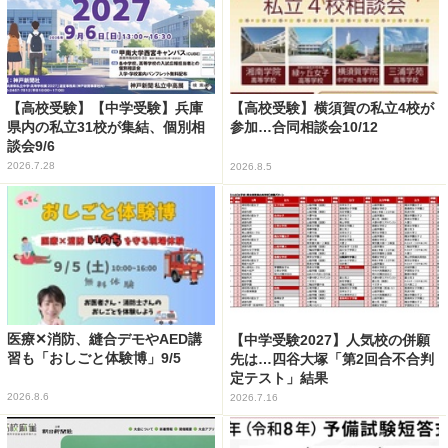
【高校受験】【中学受験】兵庫
【高校受験】横須賀の私立4校が
県内の私立31校が集結、個別相
参加…合同相談会10/12
談会9/6
2026.7.28
2026.8.5
医療✕消防、縫合デモやAED講
【中学受験2027】人気校の併願
習も「おしごと体験博」9/5
先は…四谷大塚「第2回合不合判
定テスト」結果
2026.8.6
2026.7.16