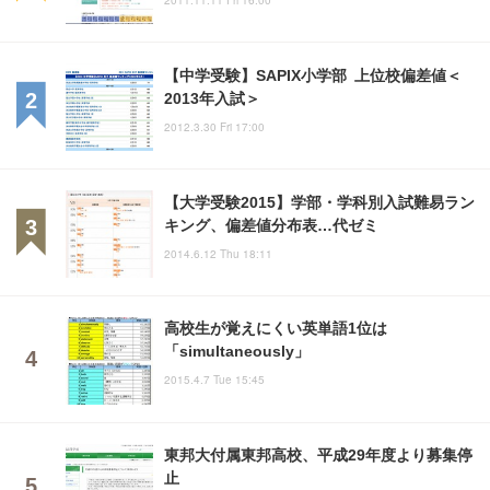
【中学受験】SAPIX小学部 上位校偏差値＜
2013年入試＞
2012.3.30 Fri 17:00
【大学受験2015】学部・学科別入試難易ラン
キング、偏差値分布表…代ゼミ
2014.6.12 Thu 18:11
高校生が覚えにくい英単語1位は
「simultaneously」
2015.4.7 Tue 15:45
東邦大付属東邦高校、平成29年度より募集停
止