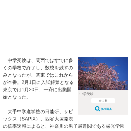
中学受験は、関西ではすでに多
くの学校で終了し、数校を残すの
みとなったが、関東ではこれから
が本番。2月1日に入試解禁となる
東京では1月20日、一斉に出願開
中学受験
始となった。
全 1 枚
拡大写真
大手中学進学塾の日能研、サピ
ックス（SAPIX）、四谷大塚発表
の倍率速報によると、神奈川の男子最難関である栄光学園