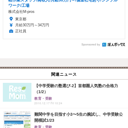
ワーク/工場
株式会社M-pros
東京都
月給30万円～34万円
正社員
Sponsored by
関連ニュース
【中学受験の塾選び-2】首都圏人気塾の合格力
（1/2）
教育・受験
2010.12.17 Fri 10:24
難関中学を目指す小3〜5生の腕試し、中学受験公
開模試1/23
教育・受験