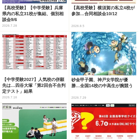
【高校受験】【中学受験】兵庫
【高校受験】横須賀の私立4校が
県内の私立31校が集結、個別相
参加…合同相談会10/12
談会9/6
2026.7.28
2026.8.5
【中学受験2027】人気校の併願
砂金甲子園、神戸女学院が優
先は…四谷大塚「第2回合不合判
勝…全国14校の中高生が腕競う
定テスト」結果
2026.7.16
2026.7.29