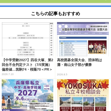
こちらの記事もおすすめ
【中学受験2027】四谷大塚、第2
高校囲碁全国大会、団体戦は
回合不合判定テスト（7/5実施）
灘・南山女子部が優勝
偏差値…筑駒74・桜蔭70＜PR＞
2026.7.10
2026.8.5