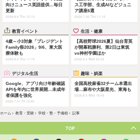
向けニュース英語提供…毎日
ス工学部、生成AIなどジュニ
更新
ア講座6選
2026.8.6 Thu 12:15
2026.7.30 Thu 11:15
教育イベント
生活・健康
4歳～小3対象「プレジデント
【高校野球2026夏】仙台育英
Family祭2026」9/6、東大医
が開幕戦勝利、第2日は東筑
療体験も
vs神村学園ほか
2026.8.6 Thu 11:15
2026.8.5 Wed 20:32
デジタル生活
趣味・娯楽
Google、アプリ向け年齢確認
全国高校麻雀32チーム本選出
APIを年内に世界展開…未成年
場…麻布や大阪星光、東海も
者保護を強化
2026.8.5 Wed 19:45
2026.7.31 Fri 13:45
ホーム
›
教育・受験
›
学校・塾・予備校
›
記事
TOP