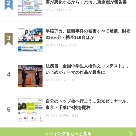
害が悪化するから」75％…東京都が報告書
2014.2.14 Fri 11:23
早稲アカ、盗難事件の被害すべて補償…財布
316人分・携帯118台ほか
2015.8.17 Mon 12:15
法務省「全国中学生人権作文コンテスト」、
いじめがテーマの作品が最多に
2013.12.3 Tue 11:23
自分のトップ校へ行こう…栄光ゼミナール、
東京・千葉に4校を開校
2010.11.10 Wed 16:39
ランキングをもっと見る