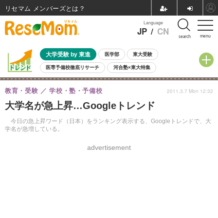
リセマム メンバーズ
Language
JP
/
CN
menu
search
大学受験 by 東進
医学部
東大受験
医専予備校徹底リサーチ
河合塾×東大特集
親子で考える大学選び
高校受験
中学受験
小学校受験
教育・受験
学校・塾・予備校
2011.3.7 Mon 12:32
共通テスト
夏休み
8月開催学校説明会・相談会
大学名が急上昇…Googleトレンド
8月開催イベント・WS
全国公立高校 過去問
人気記事
自由研究教材（小学生向け）
自由研究教材（中学生向け）
ランキング
今日の急上昇ワード（日本）をランキング表示する、Googleトレンドで、大
学名が急増している。
advertisement