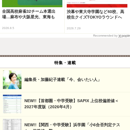
全国高校麻雀32チーム本選出
渋幕や東大寺学園など40校、高
場…麻布や大阪星光、東海も
校生クイズTOKYOラウンドへ
2026.8.5
2026.7.29
Recommended by
特集・連載
編集長・加藤紀子連載「今、会いたい人」
NEW!!【首都圏・中学受験】SAPIX 上位校偏差値＜
2027年度版（2026年4月）
NEW!!【関西・中学受験】浜学園「小6合否判定テス