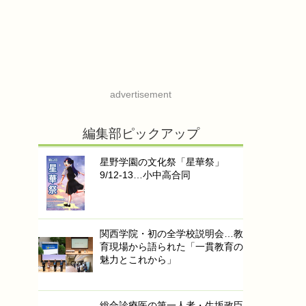
advertisement
編集部ピックアップ
星野学園の文化祭「星華祭」
9/12-13…小中高合同
関西学院・初の全学校説明会…教
育現場から語られた「一貫教育の
魅力とこれから」
総合診療医の第一人者・生坂政臣