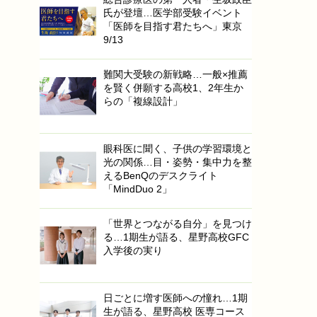
氏が登壇…医学部受験イベント
「医師を目指す君たちへ」東京
9/13
難関大受験の新戦略…一般×推薦
を賢く併願する高校1、2年生か
らの「複線設計」
眼科医に聞く、子供の学習環境と
光の関係…目・姿勢・集中力を整
えるBenQのデスクライト
「MindDuo 2」
「世界とつながる自分」を見つけ
る…1期生が語る、星野高校GFC
入学後の実り
日ごとに増す医師への憧れ…1期
生が語る、星野高校 医専コース