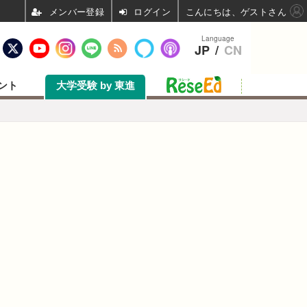
ログイン
こんにちは、ゲストさん
Language
JP
/
CN
ント
大学受験 by 東進