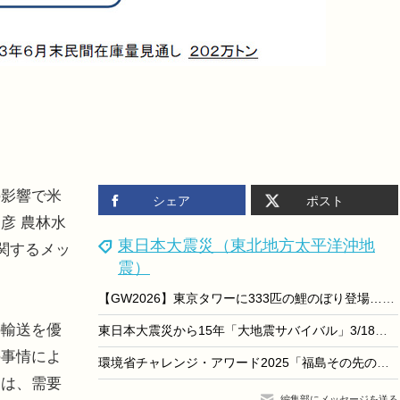
影響で米
シェア
ポスト
彦 農林水
東日本大震災（東北地方太平洋沖地
関するメッ
震）
【GW2026】東京タワーに333匹の鯉のぼり登場…全長6mの「さんまのぼり」も
輸送を優
東日本大震災から15年「大地震サバイバル」3/18まで無料公開
の事情によ
環境省チャレンジ・アワード2025「福島その先の環境へ」作品募集
ては、需要
編集部にメッセージを送る